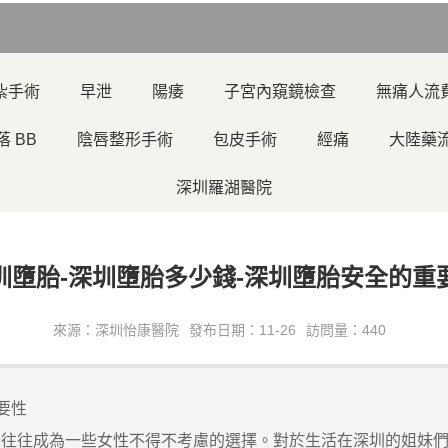
紮手術
早泄
陽痿
子宮內窺鏡檢查
無痛人流
落 BB
陰唇整形手術
包皮手術
經痛
大陸藥
深圳羅湖醫院
圳墮胎-深圳墮胎多少錢-深圳墮胎安全的重
來源：深圳怡康醫院
發布日期：11-26
訪問量：440
要性
胎往往成為一些女性不得不考慮的選擇。對於生活在深圳的姐妹