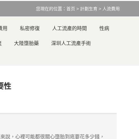
您現在的位置：
首页
>
計劃生育
>
人流費用
費用
私密修復
人工流產的時間
性病
流
大陸墮胎藥
深圳人工流產手術
要性
們來說，心裡可能都很關心墮胎到底要花多少錢，