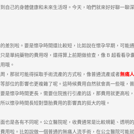
係到自己的身體健康和未來生活呀。今天，咱們就來好好聊一聊
差別啦。要是懷孕時間還比較短，比如說在懷孕早期，可能
只是單純藥物的費用呀，還得算上前期做檢查，像 B 超看看孕
費用哦。
，那就可能得採取手術流產的方式啦，像普通流產或者
無痛
宮等部位的影響也更複雜了呢。這時候費用自然就會高一些哦，
。要是懷孕時間更長，需要住院進行引產的話，那費用就更高啦
，所以懷孕時間長短對墮胎費用的影響真的挺大的哦。
也是各有不同呢。公立醫院呢，收費通常是比較規範、透明的
外費用啦。比如說做一個普通的無痛人流手術，在公立醫院可能