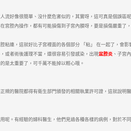
流好像很簡單、沒什麼危害似的，其實呀，這可真是個誤區呢
械在宮腔內操作，都有可能損傷到子宮內膜呀，要是損傷嚴重了
粘連，這就好比子宮裡面的各個部分 「粘」 在一起了，會影
格，或者術後護理不當，還很容易引發感染，出現
盆腔炎
、子宮
真的是太重要了，可千萬不能掉以輕心哦。
規的醫院都得有衛生部門頒發的相關執業許可證，這就說明醫
呢。有經驗的婦科醫生，他們見過各種各樣的病例，對於不同