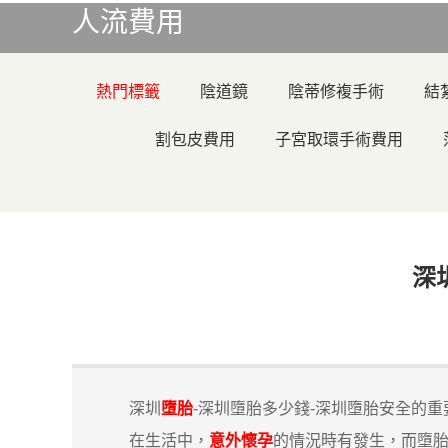
人流費用
熱門標籤
陰道鏡
陰蒂修複手術
結
割包皮費用
子宮取環手術費用
深
深圳
墮胎
-深圳墮胎多少錢-深圳墮胎安全的重
在生活中，
意外懷孕
的情況時有發生，而墮