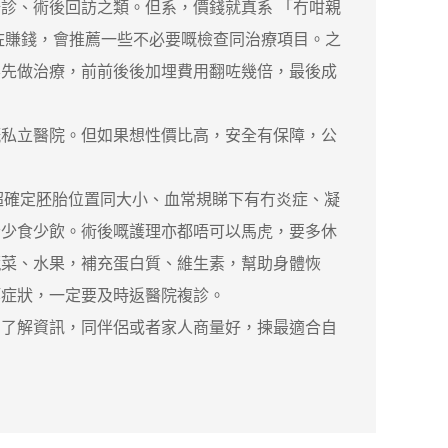
、術後回訪之類。但系，價錢就真系 「冇咁親
咗賺錢，會推薦一些不必要嘅檢查同治療項目。之
要先做治療，前前後後加埋費用翻咗幾倍，最後成
私立醫院。但如果想性價比高，安全有保障，公
超確定胚胎位置同大小、血常規睇下有冇炎症、凝
者少食少飲。術後嘅護理亦都唔可以馬虎，要多休
蔬菜、水果，補充蛋白質、維生素，幫助身體恢
等症狀，一定要及時返醫院複診。
了解資訊，同伴侶或者家人商量好，揀最適合自