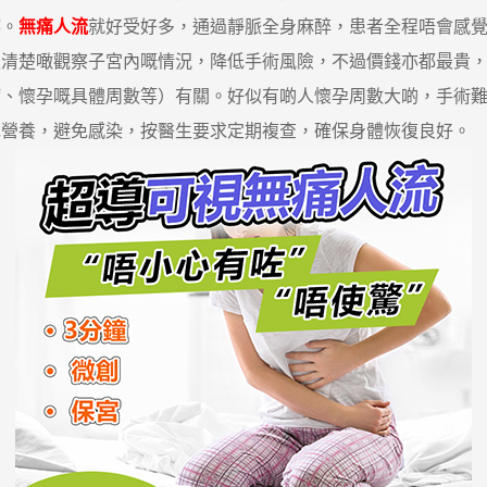
嚟。
無痛人流
就好受好多，通過靜脈全身麻醉，患者全程唔會感覺到痛，
楚噉觀察子宮內嘅情況，降低手術風險，不過價錢亦都最貴，5000
病、懷孕嘅具體周數等）有關。好似有啲人懷孕周數大啲，手術
充營養，避免感染，按醫生要求定期複查，確保身體恢復良好。