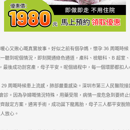
又揪心嘅真實故事。好似之前有個孕媽，懷孕 36 周嘅時候
一聽到呢個情況，即刻開通綠色通道，產科、檢驗科、B 超室
分鐘，最後成功剖宮產，母子平安。呢個過程中，每一個環節都扣
9 周嘅時候患上流感，肺部嚴重感染。深圳市第三人民醫院接
合會診。因為孕婦嘅情況特殊，用藥受限，病情一度危急到要終
一齊敲定方案，通宵手術，成功誕下龍鳳胎，母子三人都平安脫
令人放心。