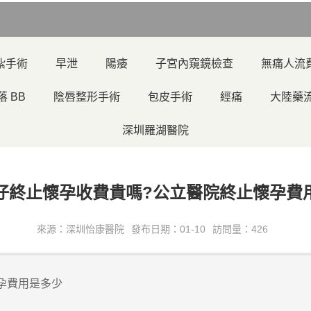
紮手術
早泄
陽痿
子宮內窺鏡檢查
無痛人流
落 BB
陰唇整形手術
包皮手術
經痛
大陸藥
深圳羅湖醫院
仔終止懷孕收費貴嗎?公立醫院終止懷孕費
來源：深圳怡康醫院
發布日期：01-10
訪問量：426
孕費用是多少