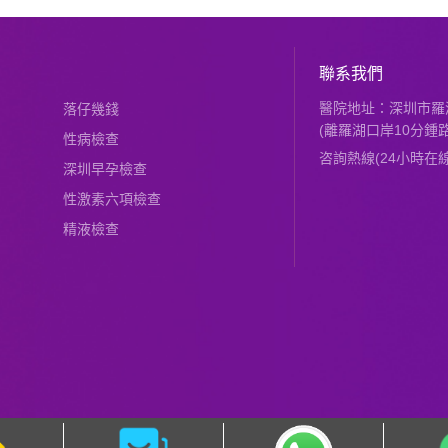
聯系我們
醫院地址：深圳市羅湖
落仔幾錢
(離羅湖口岸10分鍾路
性病檢查
咨詢熱線(24小時在線)：
深圳早孕檢查
性激素六項檢查
精液檢查