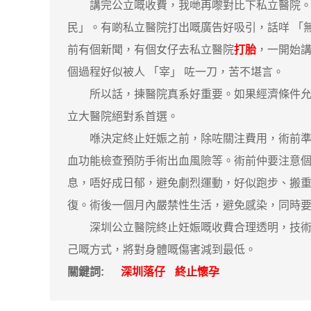
講完公立嘅收費，我哋再嚟對比下私立醫院。私
民」。有啲私立醫院打出嘅廣告好吸引，話咩 「
前有個新聞，有個女仔去私立醫院
打胎
，一開始
個過程好似被人 「宰」 咗一刀，苦不堪言。
所以話，揀醫院真系好重要。如果經濟條件允許
立大醫院絕對系首選。
喺決定終止妊娠之前，除咗關注費用，術前準備
血功能檢查預防手術出血風險等。術前仲要注意
息，唔好成日郁，避免劇烈運動，好似跑步、搬
復。術後一個月內嚴禁性生活，避免感染，同時
深圳公立醫院終止妊娠嘅收費合理透明，技術同
己嘅方式，將對身體嘅傷害減到最低。
關鍵詞:
深圳落仔
終止懷孕