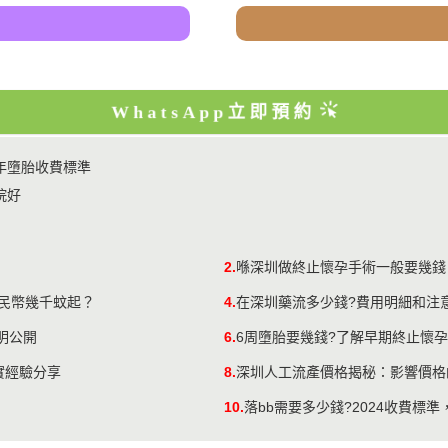
WhatsApp立即預約
年墮胎收費標準
院好
2.
喺深圳做終止懷孕手術一般要幾錢
人民幣幾千蚊起？
4.
在深圳藥流多少錢?費用明細和注
明公開
6.
6周墮胎要幾錢?了解早期終止懷
真實經驗分享
8.
深圳人工流產價格揭秘：影響價格
10.
落bb需要多少錢?2024收費標準