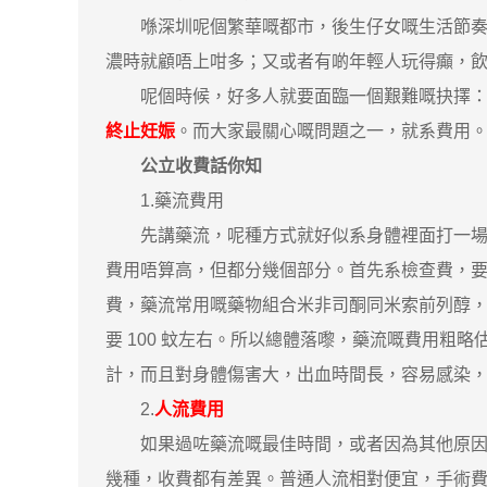
喺深圳呢個繁華嘅都市，後生仔女嘅生活節奏快
濃時就顧唔上咁多；又或者有啲年輕人玩得癲，
呢個時候，好多人就要面臨一個艱難嘅抉擇：留
終止妊娠
。而大家最關心嘅問題之一，就系費用
公立收費話你知
1.藥流費用
先講藥流，呢種方式就好似系身體裡面打一場 「
費用唔算高，但都分幾個部分。首先系檢查費，要做 B
費，藥流常用嘅藥物組合米非司酮同米索前列醇，藥
要 100 蚊左右。所以總體落嚟，藥流嘅費用粗略
計，而且對身體傷害大，出血時間長，容易感染
2.
人流費用
如果過咗藥流嘅最佳時間，或者因為其他原因選擇
幾種，收費都有差異。普通人流相對便宜，手術費、麻