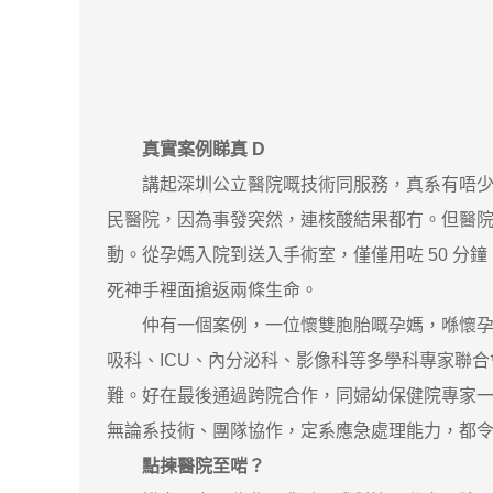
真實案例睇真 D
講起深圳公立醫院嘅技術同服務，真系有唔少暖心
民醫院，因為事發突然，連核酸結果都冇。但醫院
動。從孕媽入院到送入手術室，僅僅用咗 50 
死神手裡面搶返兩條生命。
仲有一個案例，一位懷雙胞胎嘅孕媽，喺懷孕 2
吸科、ICU、內分泌科、影像科等多學科專家聯
難。好在最後通過跨院合作，同婦幼保健院專家
無論系技術、團隊協作，定系應急處理能力，都
點揀醫院至啱？