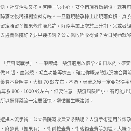
，社交活動又多。有時一唔小心，安全措施冇做到位，就有
飲醉酒之後糊裡糊塗就有咗。一旦發現驗孕棒上出現兩條槓，真
定唔留？如果條件唔允許，好似事業正處於上升期，又或者經
。去邊間醫院好？要畀幾多錢？公立醫收唔收得貴？今日我哋就
無聲嘅戰爭」。一般嚟講，藥流適用於懷孕 49 日以內、確
 超、血常規、凝血功能等檢查，確定你嘅身體狀況適合藥流，哩一 pa
費本身唔貴，大概 70 蚊左右。不過，藥流之後一定要記得複
估算系 800 - 1000 蚊左右。但要注意，藥流風險唔小，有
，所以選擇藥流一定要謹慎，遵循醫生嘅建議。
人流手術，公立醫院嘅收費又系點呢？人流手術適用於懷孕 1
醉費（如果有）、術前檢查費、術後複查費等加埋，大概 1000