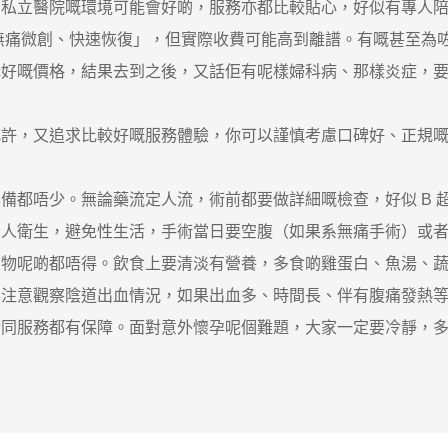
立醫院嘅環境可能會好啲，服務亦都比較貼心，好似有專人陪診
無痛微創、快速恢復」，但實際收費可能高到離譜。有嘅甚至為
講好嘅價格，結果去到之後，又話佢有呢樣婦科病、那樣炎症，
，又追求比較好嘅服務體驗，你可以謹慎考慮口碑好、正規嘅
都唔少。無論藥流定人流，術前都要做詳細嘅檢查，好似 B 
個人衛生，避免性生活，手術當日要空腹（如果系無痛手術）或
重物呢啲都唔得。飲食上要清淡有營養，多食啲雞蛋白、魚湯、
要注意觀察陰道出血情況，如果出血多、時間長、伴有腹痛發熱
服務都有保障。面對意外懷孕呢個難題，大家一定要冷靜，多