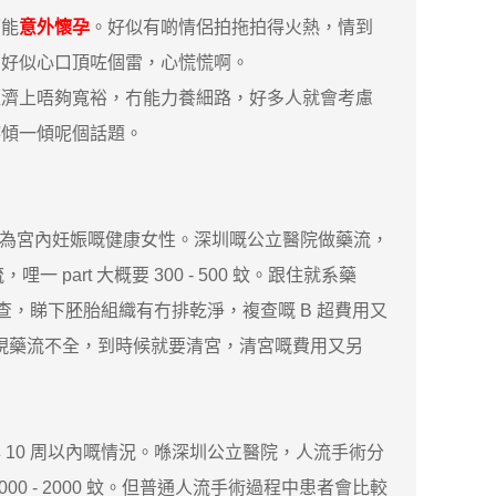
可能
意外懷孕
。好似有啲情侶拍拖拍得火熱，情到
系好似心口頂咗個雷，心慌慌啊。
濟上唔夠寬裕，冇能力養細路，好多人就會考慮
嚟傾一傾呢個話題。
定為宮內妊娠嘅健康女性。深圳嘅公立醫院做藥流，
rt 大概要 300 - 500 蚊。跟住就系藥
查，睇下胚胎組織有冇排乾淨，複查嘅 B 超費用又
可能出現藥流不全，到時候就要清宮，清宮嘅費用又另
0 周以內嘅情況。喺深圳公立醫院，人流手術分
 - 2000 蚊。但普通人流手術過程中患者會比較