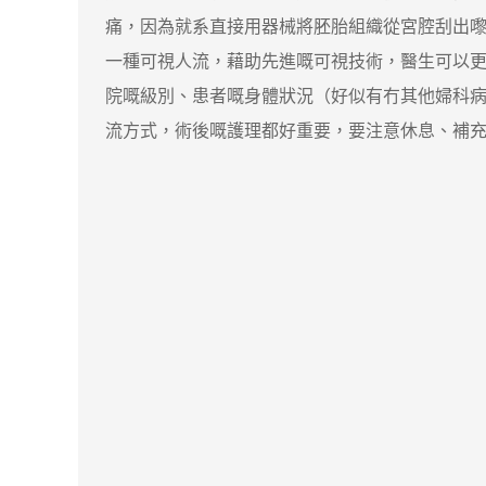
痛，因為就系直接用器械將胚胎組織從宮腔刮出
一種可視人流，藉助先進嘅可視技術，醫生可以更清
院嘅級別、患者嘅身體狀況（好似有冇其他婦科
流方式，術後嘅護理都好重要，要注意休息、補