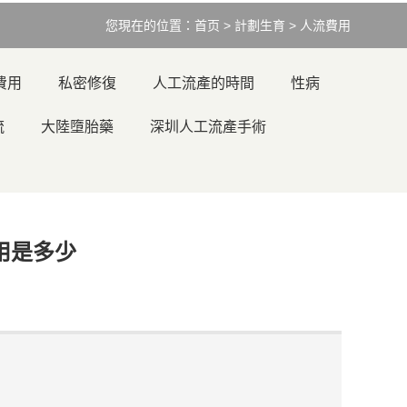
您現在的位置：
首页
>
計劃生育
>
人流費用
費用
私密修復
人工流產的時間
性病
流
大陸墮胎藥
深圳人工流產手術
用是多少