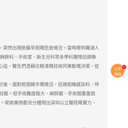
，突然出現胎盤早剝嘅危急情況。當時嚟到羅湖人
、麻醉科、手術室、新生兒科等多學科團隊迅速聯
人心弦，醫生們憑藉住精湛嘅技術同果斷嘅決策，從
13
立即
預約
診後，面對呢個棘手嘅情況，迅速組織感染科、呼
止妊娠。但手術難度極大，麻醉關、手術關重重困
險。呢啲案例都充分體現出深圳公立醫院嘅實力，