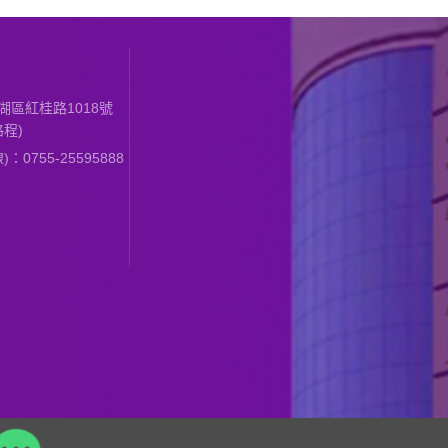
區紅桂路1018號
程)
0755-25595888