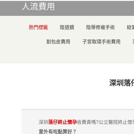
人流費用
熱門標籤
陰道鏡
陰蒂修複手術
結
割包皮費用
子宮取環手術費用
深圳落
深圳
落仔
終止懷孕
收費貴嗎?公立醫院終止懷
意外有咗點算好？