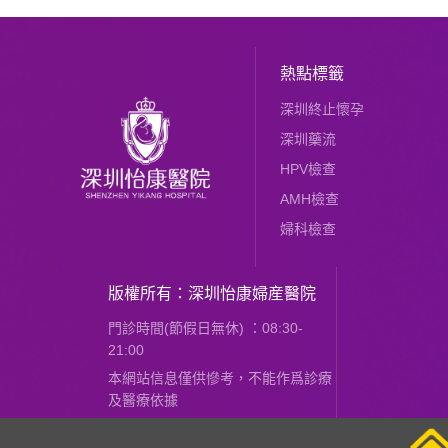
熱點標籤
深圳終止懷孕
深圳藥流
HPV檢查
AMH檢查
婦科檢查
版權所有：深圳怡康婦産醫院
門診時間(節假日無休) ：08:30-
21:00
本網站信息僅供慘考，不能作爲診療
及醫療依據