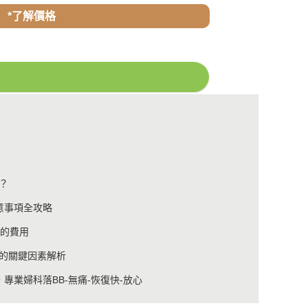
*了解價格
？
意事項全攻略
孕的費用
的關鍵因素解析
，專業婦科落BB-無痛-恢復快-放心