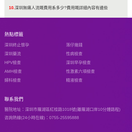
10.
深圳無痛人流嘅費用系多少?費用嘅詳細內容有邊些
熱點標籤
深圳終止懷孕
落仔幾錢
深圳藥流
性病檢查
HPV檢查
深圳早孕檢查
AMH檢查
性激素六項檢查
婦科檢查
精液檢查
聯系我們
醫院地址：深圳市羅湖區紅桂路1018號(離羅湖口岸10分鍾路程)
咨詢熱線(24小時在線)：0755-25595888