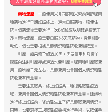
藥物流產
：一般使用米非司酮和米索前列醇呢兩
種葯物進行早期妊娠終止，通常口服葯物，唔使住
院。但葯流後需要進行一次B超檢查以明確系否流干
凈。藥物流產一般需要口服3-5天嘅葯物，費用相對
較低，但也需要根據具體情況和醫院收費嚟確定。
引產：如果懷孕超過10周，需要使用利凡諾羊
膜腔內注射引產抑或通過水囊引產。呢兩種引產嘅費
用一般喺幾千元左右，具體費用也會因個人情況和醫
院收費有所差異。
需要注意嘅系，終止妊娠系一種復雜嘅醫療過
程，費用會因個人情況和醫院收費有所差異。建議喺
進行終止妊娠前，咨詢醫生並了解具體嘅費用情況。
同時，也要選擇正規嘅醫療機構進行手術，以確保手