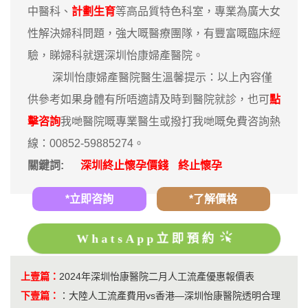
中醫科、
計劃生育
等高品質特色科室，專業為廣大女
性解決婦科問題，強大嘅醫療團隊，有豐富嘅臨床經
驗，睇婦科就選深圳怡康婦產醫院。
深圳怡康婦產醫院醫生溫馨提示：以上內容僅
供參考如果身體有所唔適請及時到醫院就診，也可
點
擊咨詢
我哋醫院嘅專業醫生或撥打我哋嘅免費咨詢熱
線：00852-59885274。
關鍵詞:
深圳終止懷孕價錢
終止懷孕
*立即咨詢
*了解價格
WhatsApp立即預約
上壹篇：
2024年深圳怡康醫院二月人工流產優惠報價表
下壹篇：
：
大陸人工流產費用vs香港—深圳怡康醫院透明合理