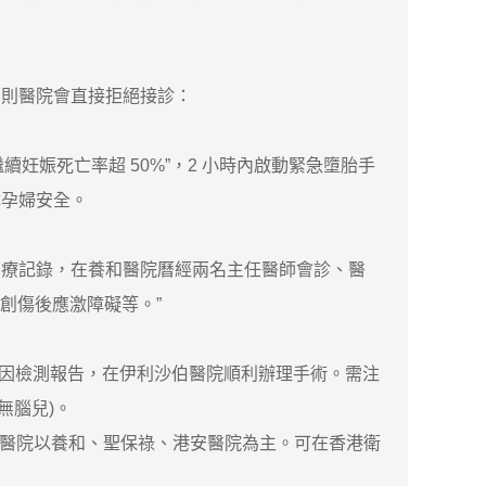
則醫院會直接拒絕接診：
妊娠死亡率超 50%”，2 小時內啟動緊急墮胎手
障孕婦安全。
療記錄，在養和醫院曆經兩名主任醫師會診、醫
創傷後應激障礙等。”
、基因檢測報告，在伊利沙伯醫院順利辦理手術。需注
無腦兒)。
家醫院以養和、聖保祿、港安醫院為主。可在香港衛