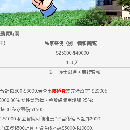
服務買時間
王）
私家醫院（例：養和醫院）
$25000-$40000
）
1-3 天
一對一護士跟進 + 康複套餐
500-$3000.若查出
陰道炎
需先治療(約 $2000);
0.80% 女性會選擇，導致總費用增加 25%;
.私家醫院$1500;
1000.私立醫院可能推薦 “子宮修複 B 超”$2000;
資$500計算，隱性成本達$5000-$10000.