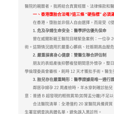
醫院的親曆者，我將結合真實經曆、法律條款和
一、香港墮胎合法嗎?這三條 “硬指標” 必須
在香港，墮胎並非個人自由選擇，而是受《侵害
1. 危及孕婦生命安全：醫學評估優先保命
曾在威爾斯親王醫院目睹緊急案例：一位孕 26 
術。這類情況適用於嚴重心髒病、妊娠期高血壓
2. 嚴重損害身心健康：雙醫生聯合評估制
朋友的表姐產後抑鬱複發期間意外懷孕，整日情
學倫理委員會審核，耗時 12 天才獲批手術。醫
3. 胎兒存在嚴重畸形：醫學證據是唯一通行
鄰居孕婦孕 22 周產檢時，羊水穿刺確診胎兒 
意：普通 B 超發現的輕微異常(如腎盂分離)不足
合法醫院清單：全港僅約 20 家醫院具備資質
生署官網查詢具體名單，避免誤入黑診所。