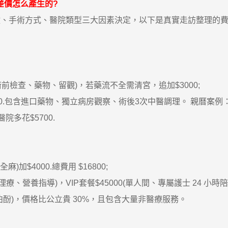
的差價怎么產生的?
數、手術方式、醫院類型三大因素決定，以下是真實走訪整理的
檢查、藥物、留觀)，若藥流不全需清宮，追加$3000;
0.包含進口藥物、獨立病房觀察、術後3次中醫調理。 親曆案例：
院多花$5700.
$4000.總費用 $16800;
營養指導)，VIP套餐$45000(單人間、專屬護士 24 小時陪
)，價格比公立貴 30%，且包含大量非醫療服務。