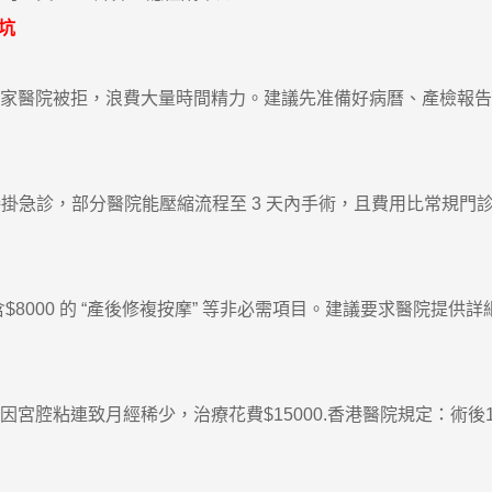
坑
 家醫院被拒，浪費大量時間精力。建議先准備好病曆、產檢報告，
接掛急診，部分醫院能壓縮流程至 3 天內手術，且費用比常規門診
含$8000 的 “產後修複按摩” 等非必需項目。建議要求醫院提
後因宮腔粘連致月經稀少，治療花費$15000.香港醫院規定：術