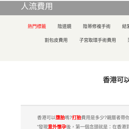
人流費用
熱門標籤
陰道鏡
陰蒂修複手術
結
割包皮費用
子宮取環手術費用
香港可
香港可以
墮胎
嗎?
打胎
費用是多少?親曆者帶
“發現
意外懷孕
後，第一個念頭就是：在香港到