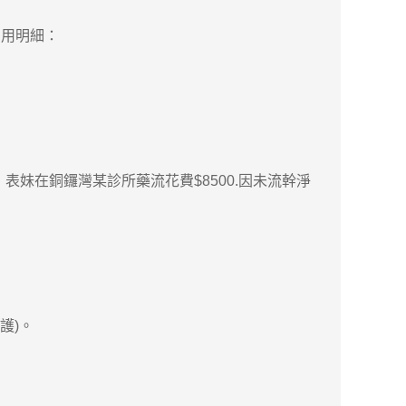
費用明細：
表妹在銅鑼灣某診所藥流花費$8500.因未流幹淨
護)。