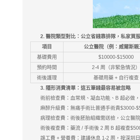
2. 醫院類型對比：公立省錢靠排隊，私家買
項目
公立醫院（例：威爾斯親
基礎費用
$10000-$15000
預約時間
2-4 周（非緊急情況
術後護理
基礎用藥 + 自行複查
3. 隱形消費清單：這五筆錢最容易被忽略
術前檢查費：血常規、凝血功能、B 超必做，合計$1
麻醉升級費：無痛手術比普通手術貴$3000-$500
病理檢查費：術後胚胎組織需送檢，公立醫院$800
術後複查費：藥流 / 手術後 2 周 B 超複查$500-$
誤工費 + 營養費：建議休息 1-2 周，按深圳日均工