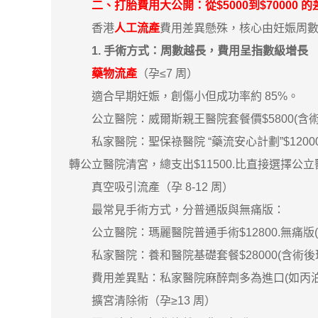
二、打胎費用大公開：從$5000到$70000 
香港
人工流產
費用差異懸殊，核心由妊娠周
1. 手術方式：周數越長，費用呈指數級增長
藥物流產
（孕≤7 周）
適合早期妊娠，創傷小但成功率約 85%。
公立醫院：威爾斯親王醫院套餐價$5800(含術前
私家醫院：聖保祿醫院 “藥流安心計劃”$1200
轉公立醫院清宮，總支出$11500.比直接選擇公立醫
真空吸引流產（孕 8-12 周）
最常見手術方式，分普通版與無痛版：
公立醫院：瑪麗醫院普通手術$12800.無痛版(全麻)加
私家醫院：養和醫院基礎套餐$28000(含術後理療、
費用差異點：私家醫院麻醉劑多為進口(如丙泊酚
擴宮清除術（孕≥13 周）