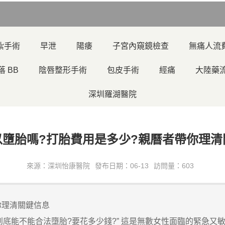
紮手術
早泄
陽痿
子宮內窺鏡檢查
無痛人流
落 BB
陰唇整形手術
包皮手術
經痛
大陸藥
深圳羅湖醫院
以墮胎嗎?打胎費用是多少?親曆者帶你理清
來源：深圳怡康醫院
發布日期：06-13
訪問量：603
你理清關鍵信息
底能不能合法墮胎?要花多少錢?” 這是無數女性面臨的緊急又