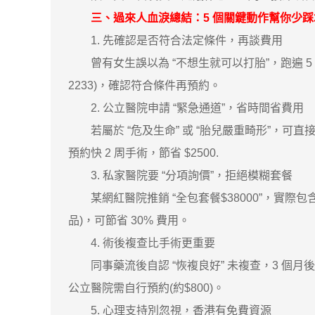
三、過來人血淚總結：5 個關鍵動作幫你少踩
1. 先確認是否符合法定條件，再談費用
曾有女生誤以為 “不想生就可以打胎”，跑遍 5
2233)，確認符合條件再預約。
2. 公立醫院申請 “緊急通道”，省時間省費用
若屬於 “危及生命” 或 “胎兒嚴重畸形”，可直
預約快 2 周手術，節省 $2500.
3. 私家醫院要 “分項詢價”，拒絕模糊套餐
某網紅醫院推銷 “全包套餐$38000”，實際包
品)，可節省 30% 費用。
4. 術後複查比手術更重要
同事藥流後自認 “恢複良好” 未複查，3 個月
公立醫院需自行預約(約$800)。
5. 心理支持別忽視，香港有免費資源