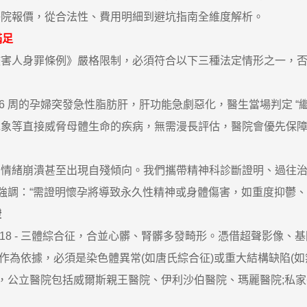
醫院報價，從合法性、費用明細到避坑指南全維度解析。
滿足
人身罪條例》嚴格限制，必須符合以下三種法定情形之一，否
周的孕婦突發急性脂肪肝，肝功能急劇惡化，醫生當場判定 “繼續
危象等直接威脅母體生命的疾病，無需漫長評估，醫院會優先保
緒崩潰甚至出現自殘傾向。我們攜帶精神科診斷證明、過往治
生強調：“需證明懷孕將導致永久性精神或身體傷害，如重度抑鬱、
證
18 - 三體綜合征，合並心髒、腎髒多發畸形。憑借超聲影像
以作為依據，必須是染色體異常(如唐氏綜合征)或重大結構缺陷(如
，公立醫院包括威爾斯親王醫院、伊利沙伯醫院、瑪麗醫院;私