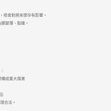
當，唔會對將來懷孕有影響。
膜變薄、黏連。
：
理構成重大傷害
)
理合法。