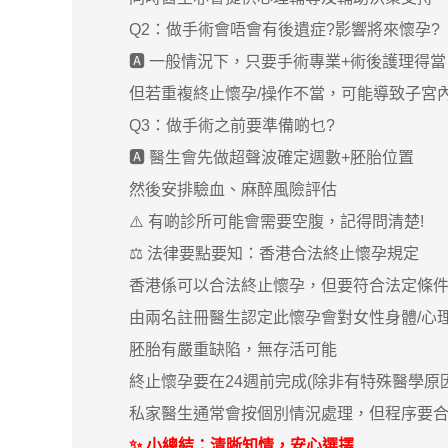
Q2：做手術會唔會有後遺症?影響將來懷孕?
🅰️ 一般情況下，只要手術專業+術後護理得
但若重複終止懷孕/操作不當，可能導致子宮內
Q3：做手術之前要準備啲乜?
🅰️ 醫生會先做超聲波確定週數+胚胎位置
然後安排驗血、麻醉風險評估
⚠️ 有啲診所可能會需要空腹，記得問清楚!
⚖️ 法律要點要知：香港合法終止懷孕規定
香港係可以合法終止懷孕，但要符合法定條件
由兩名註冊醫生認定此懷孕會對女性身體/心
胚胎有嚴重缺陷，無存活可能
終止懷孕要在24週前完成(除非有特殊醫學原因
私家醫生通常會按個別情況處理，但程序要合
✨ 小總結：清晰知情，安心選擇