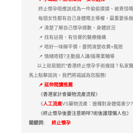
終止懷孕唔應該成為一件偷偷摸摸、被責怪嘅
每個女性都有自己身體嘅主導權，最重要係做
📌 清楚了解自己懷孕週數、身體狀況
📌 找有註冊、有信譽的醫療機構
📌 唔好一味睇平價，要問清楚收費+風險
📌 情緒唔穩?主動搵人講/搵專業輔導
以上就是關於“香港終止懷孕手術幾錢？私家醫院
馬上點擊諮詢，我們將竭誠為您服務!
📌 延伸閱讀推薦
《
香港家計會藥物流產流程
》
《
人工流產
VS藥物流產：邊種對身體傷害少
《
終止懷孕後要注意啲咩?術後護理懶人包
》
關鍵詞:
終止懷孕