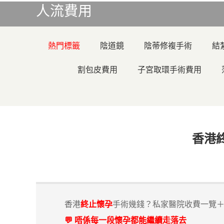
人流費用
熱門標籤
陰道鏡
陰蒂修複手術
結
割包皮費用
子宮取環手術費用
香港
香港
終止懷孕
手術幾錢？私家醫院收費一覽
💬 唔係每一段懷孕都能繼續走落去