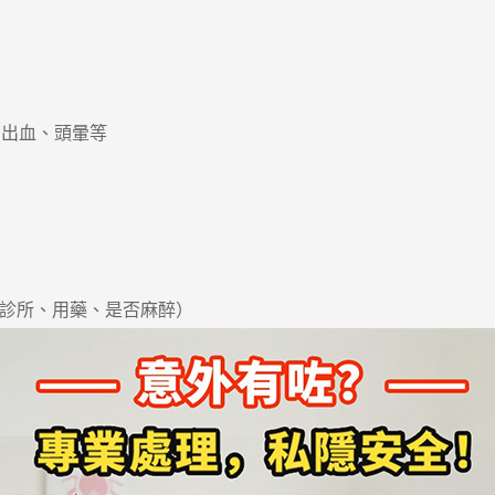
出血、頭暈等
（視乎診所、用藥、是否麻醉）