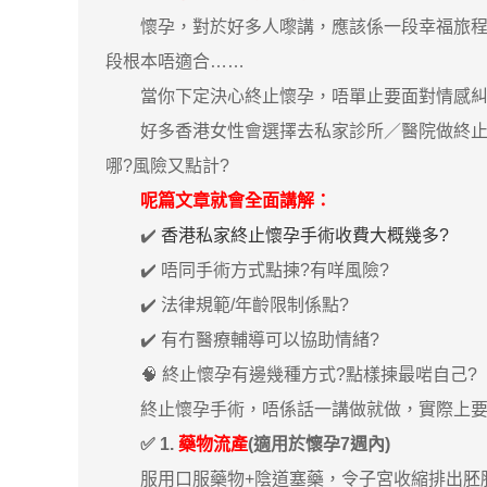
懷孕，對於好多人嚟講，應該係一段幸福旅程。
段根本唔適合……
當你下定決心終止懷孕，唔單止要面對情感糾結
好多香港女性會選擇去私家診所／醫院做終止懷
哪?風險又點計?
呢篇文章就會全面講解：
✔️
香港私家終止懷孕手術收費大概幾多?
✔️ 唔同手術方式點揀?有咩風險?
✔️ 法律規範/年齡限制係點?
✔️ 有冇醫療輔導可以協助情緒?
🧠 終止懷孕有邊幾種方式?點樣揀最啱自己?
終止懷孕手術，唔係話一講做就做，實際上要睇
✅ 1.
藥物流產
(適用於懷孕7週內)
服用口服藥物+陰道塞藥，令子宮收縮排出胚