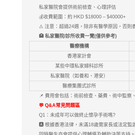
私家醫院會提供術前檢查、心理評估
💰收費範圍：約 HKD $18000 – $40000+
⚠️ 注意：超過24週，除非有醫學原因，否則
🏥 私家醫院/診所收費一覽(僅供參考)
醫療機構
香港家計會
某些中環私家婦科診所
私家醫院（如養和、港安）
醫療集團式診所
📌 費用會包括：術前檢查、藥費、術中監察、
💬 Q&A常見問題區
Q1：未成年可以做終止懷孕手術嗎?
🅰️ 根據香港法律，未滿18歲需家長或法定監
同時醫生亦會提供心理輔導及輔助決策支持