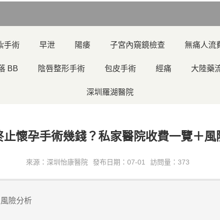
紮手術
早泄
陽痿
子宮內窺鏡檢查
無痛人流
落 BB
陰唇整形手術
包皮手術
經痛
大陸藥
深圳羅湖醫院
終止懷孕手術幾錢？私家醫院收費一覽＋風
來源：深圳怡康醫院
發布日期：07-01
訪問量：373
＋風險分析