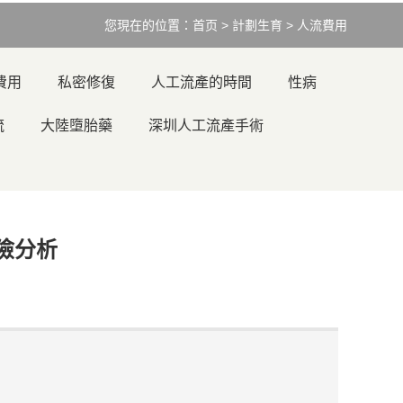
您現在的位置：
首页
>
計劃生育
>
人流費用
費用
私密修復
人工流產的時間
性病
流
大陸墮胎藥
深圳人工流產手術
險分析