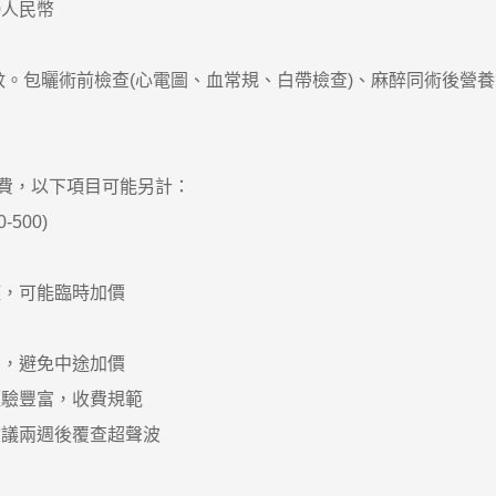
0人民幣
。包曬術前檢查(心電圖、血常規、白帶檢查)、麻醉同術後營
費，以下項目可能另計：
500)
，可能臨時加價
，避免中途加價
經驗豐富，收費規範
議兩週後覆查超聲波