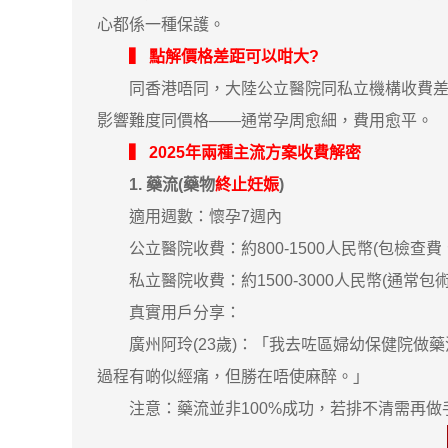
心都係一種保護。
▍ 點解價格差距可以咁大?
同香港唔同，大陸公立醫院同私立機構收費差異
影響難度同價格——通常孕周愈細，費用愈平。
▍ 2025年兩種主流方案收費解密
1. 藥流(藥物
終止妊娠
)
適用週數：懷孕7週內
公立醫院收費：約800-1500人民幣(包檢查費
私立醫院收費：約1500-3000人民幣(通常包
真實用戶分享：
廣州阿玲(23歲)：「我去咗區婦幼保健院做藥
過程有啲似經痛，但勝在唔使麻醉。」
注意：藥流並非100%成功，若排不清需再做手