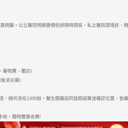
明顯。公立醫院明碼實價但排隊時間長，私立醫院環境好、預
、藥物費、覆診)
術後消炎藥)
流，總共洗咗1300蚊。醫生開藥前同我照超聲波確認位置，食
術，隨時雙重收費!