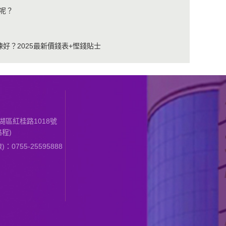
呢？
好？2025最新價錢表+慳錢貼士
區紅桂路1018號
程)
0755-25595888