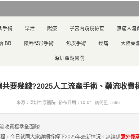
紮手術
早泄
陽痿
子宮內窺鏡檢查
無痛人流
落 BB
陰唇整形手術
包皮手術
經痛
大陸藥
深圳羅湖醫院
共要幾錢?2025人工流產手術、藥流收費
來源：深圳怡康醫院
發布日期：10-04
訪問量：566
流收費標準全面睇!
，今日就同大家詳細拆解下2025年最新情況。無論係
意外懷