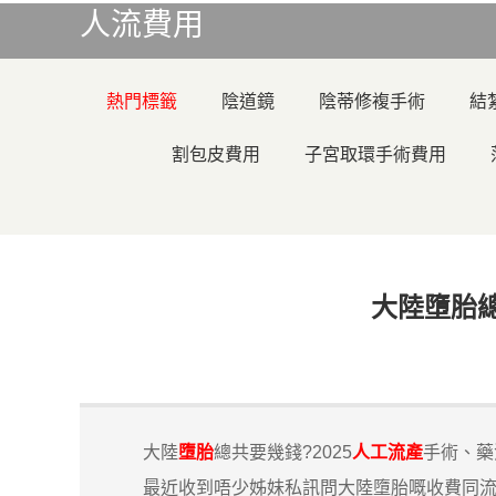
人流費用
熱門標籤
陰道鏡
陰蒂修複手術
結
割包皮費用
子宮取環手術費用
大陸墮胎總
大陸
墮胎
總共要幾錢?2025
人工流產
手術、藥
最近收到唔少姊妹私訊問大陸墮胎嘅收費同流程