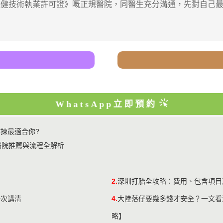
技術執業許可證》嘅正規醫院，同醫生充分溝通，先對自己最
WhatsApp立即預約
點揀最適合你?
醫院推薦與流程全解析
2.
深圳打胎全攻略：費用、包含項目
一次講清
4.
大陸落仔要幾多錢才安全？一文看
略】