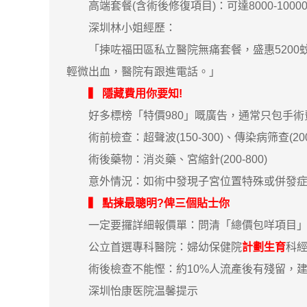
高端套餐(含術後修復項目)：可達8000-1000
深圳林小姐經歷：
「揀咗福田區私立醫院無痛套餐，盛惠5200蚊
輕微出血，醫院有跟進電話。」
▍ 隱藏費用你要知!
好多標榜「特價980」嘅廣告，通常只包手術
術前檢查：超聲波(150-300)、傳染病筛查(200-
術後藥物：消炎藥、宮縮針(200-800)
意外情況：如術中發現子宮位置特殊或併發症
▍ 點揀最聰明?俾三個貼士你
一定要攞詳細報價單：問清「總價包咩項目」
公立首選專科醫院：婦幼保健院
計劃生育
科
術後檢查不能慳：約10%人流產後有殘留，建
深圳怡康医院温馨提示