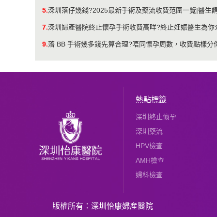
5.
深圳落仔幾錢?2025最新手術及藥流收費范圍一覽|醫生
7.
深圳婦產醫院終止懷孕手術收費高咩?終止妊娠醫生為你
9.
落 BB 手術幾多錢先算合理?唔同懷孕周數，收費點樣分
熱點標籤
深圳終止懷孕
深圳藥流
HPV檢查
AMH檢查
婦科檢查
版權所有：深圳怡康婦産醫院