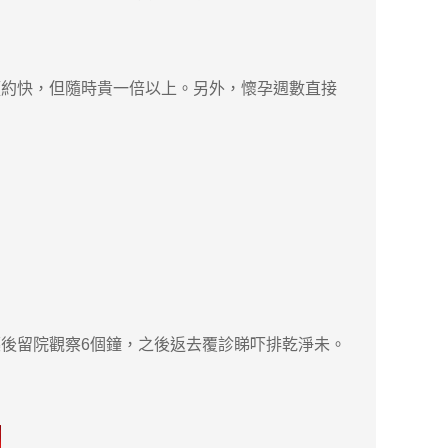
約快，但隨時貴一倍以上。另外，懷孕週數直接
藥後留院觀察6個鐘，之後返去覆診睇吓排乾淨未。