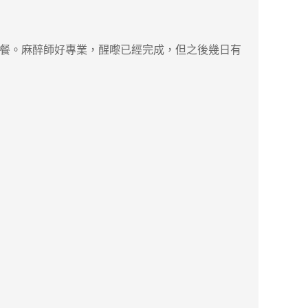
養餐。麻醉師好專業，醒嚟已經完成，但之後幾日有