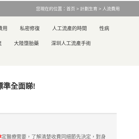
您現在的位置：
首页
>
計劃生育
>
人流費用
費用
私密修復
人工流產的時間
性病
流
大陸墮胎藥
深圳人工流產手術
標準全面睇!
孕
定醫療需要，了解清楚收費同細節先決定，對身