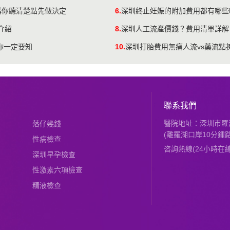
講你聽清楚點先做決定
6.
深圳終止妊娠的附加費用都有哪些
介紹
8.
深圳人工流產價錢？費用清單詳解
你一定要知
10.
深圳打胎費用無痛人流vs藥流點揀
聯系我們
醫院地址：深圳市羅湖
落仔幾錢
(離羅湖口岸10分鍾路
性病檢查
咨詢熱線(24小時在線)：
深圳早孕檢查
性激素六項檢查
精液檢查