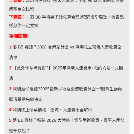
上壹篇：
深圳落仔幾錢?過來人實測：手術 vs 藥流 價錢同恢復
成本全面比較
下壹篇：
：
落 BB 手術幾多錢先算合理?唔同懷孕周數，收費點
樣分你一定要知
相關閱讀
1.
落 BB 幾錢？2026 香港家計會 vs 深圳私立醫院人流收費全
清單
2.
【意外怀孕点算好?】2025年深圳人流费用+预约方法一文睇
清
3.
深圳落仔幾錢?2025最新手術及藥流收費范圍一覽|醫生講你
聽清楚點先做決定
4.
深圳終止懷孕價格：藥流、人流費用全解析
5.
落 BB 幾錢？盤點 2026 大陸終止懷孕手術收費，最平人民幣
幾千蚊起？