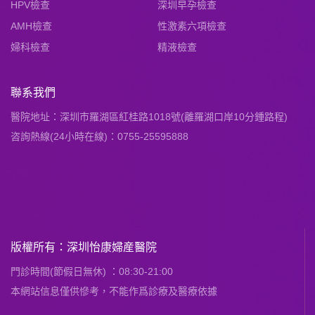
HPV檢查
深圳早孕檢查
AMH檢查
性激素六項檢查
婦科檢查
精液檢查
聯系我們
醫院地址：深圳市羅湖區紅桂路1018號(離羅湖口岸10分鍾路程)
咨詢熱線(24小時在線)：0755-25595888
版權所有：深圳怡康婦産醫院
門診時間(節假日無休) ：08:30-21:00
本網站信息僅供慘考，不能作爲診療及醫療依據