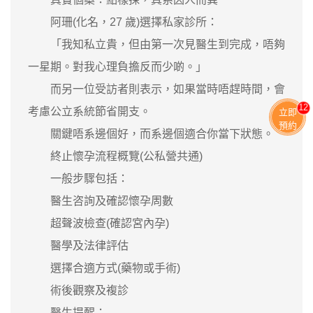
阿珊(化名，27 歲)選擇私家診所：
「我知私立貴，但由第一次見醫生到完成，唔夠
一星期。對我心理負擔反而少啲。」
而另一位受訪者則表示，如果當時唔趕時間，會
11
考慮公立系統節省開支。
立即
預約
關鍵唔系邊個好，而系邊個適合你當下狀態。
終止懷孕流程概覽(公私營共通)
一般步驟包括：
醫生咨詢及確認懷孕周數
超聲波檢查(確認宮內孕)
醫學及法律評估
選擇合適方式(藥物或手術)
術後觀察及複診
醫生提醒：