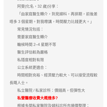
阿雯(化名，32 歲)分享：
「由家庭醫生轉介，到見婦科，再排期，前後差
唔多 3 個星期。對我嚟講，時間壓力比錢更大。」
常見情況包括：
需要家庭醫生轉介
輪候時間 2–4 星期不等
醫生評估較為嚴格
私隱度相對有限
公立系統更適合：
時間相對充裕、經濟壓力較大、可以接受流程較
長嘅人士。
私立醫院 / 私家診所：價錢高，但彈性大
私營醫療收費大概幾多?
根據多間私家醫院及婦科診所市場價整理：