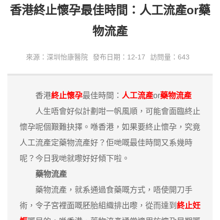
香港終止懷孕最佳時間：人工流產or藥
物流產
來源：深圳怡康醫院
發布日期：12-17
訪問量：643
香港
終止懷孕
最佳時間：
人工流產
or
藥物流產
人生唔會好似計劃咁一帆風順，可能會面臨終止
懷孕呢個艱難抉擇。喺香港，如果要終止懷孕，究竟
人工流產定藥物流產好？佢哋嘅最佳時間又系幾時
呢？今日我哋就嚟好好傾下啦。
藥物流產
藥物流產，就系通過食藥嘅方式，唔使開刀手
術，令子宮裡面嘅胚胎組織排出嚟，從而達到
終止妊