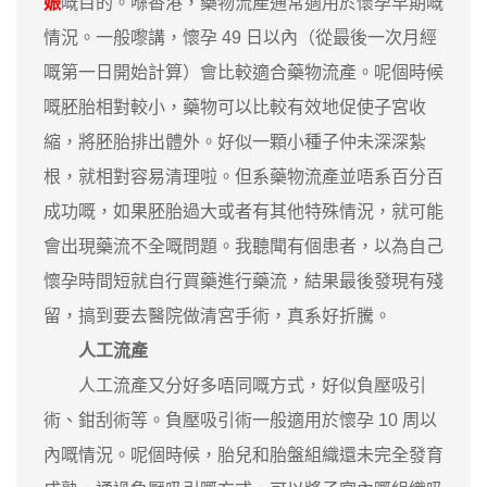
娠
嘅目的。喺香港，藥物流產通常適用於懷孕早期嘅
情況。一般嚟講，懷孕 49 日以內（從最後一次月經
嘅第一日開始計算）會比較適合藥物流產。呢個時候
嘅胚胎相對較小，藥物可以比較有效地促使子宮收
縮，將胚胎排出體外。好似一顆小種子仲未深深紮
根，就相對容易清理啦。但系藥物流產並唔系百分百
成功嘅，如果胚胎過大或者有其他特殊情況，就可能
會出現藥流不全嘅問題。我聽聞有個患者，以為自己
懷孕時間短就自行買藥進行藥流，結果最後發現有殘
留，搞到要去醫院做清宮手術，真系好折騰。
人工流產
人工流產又分好多唔同嘅方式，好似負壓吸引
術、鉗刮術等。負壓吸引術一般適用於懷孕 10 周以
內嘅情況。呢個時候，胎兒和胎盤組織還未完全發育