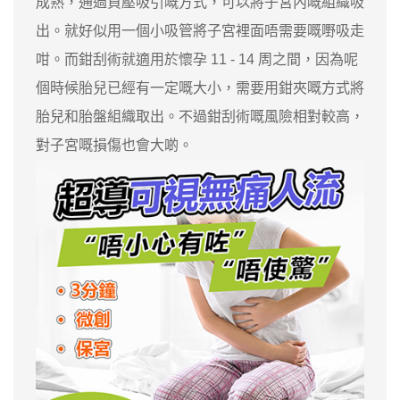
成熟，通過負壓吸引嘅方式，可以將子宮內嘅組織吸
出。就好似用一個小吸管將子宮裡面唔需要嘅嘢吸走
咁。而鉗刮術就適用於懷孕 11 - 14 周之間，因為呢
個時候胎兒已經有一定嘅大小，需要用鉗夾嘅方式將
胎兒和胎盤組織取出。不過鉗刮術嘅風險相對較高，
對子宮嘅損傷也會大啲。