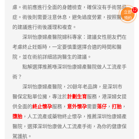
慮。術前應進行全面的身體檢查，確保沒有手術禁忌
13
立即
症。術後則需要注意休息，避免過度勞累，按照醫生
預約
的建議進行術後護理和複查。
深圳怡康婦產醫院婦科專家：建議女性朋友們在
考慮終止妊娠時，一定要慎重選擇合適的時間和醫
院，並在術前詳細諮詢醫生的建議。
點解選擇推薦喺深圳怡康婦產醫院做人工流産手
術？
深圳怡康婦產醫院，20餘年老品牌，是深圳市
醫保定點單位擁，專注於
計劃生育
服務，港深婦女提
供全面的
終止懷孕
服務，
意外懷孕
需要
落仔
，
打胎
，
墮胎
，人工流產或藥物終止懷孕，推薦深圳怡康婦產
醫院，選擇深圳怡康做人工流產手術，為你的健康保
駕護航。