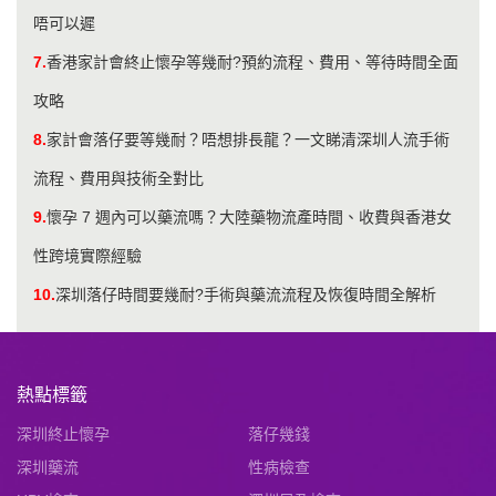
唔可以遲
7.
香港家計會終止懷孕等幾耐?預約流程、費用、等待時間全面
攻略
8.
家計會落仔要等幾耐？唔想排長龍？一文睇清深圳人流手術
流程、費用與技術全對比
9.
懷孕 7 週內可以藥流嗎？大陸藥物流產時間、收費與香港女
性跨境實際經驗
10.
深圳落仔時間要幾耐?手術與藥流流程及恢復時間全解析
熱點標籤
深圳終止懷孕
落仔幾錢
深圳藥流
性病檢查