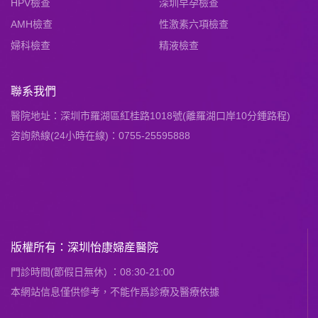
HPV檢查
深圳早孕檢查
AMH檢查
性激素六項檢查
婦科檢查
精液檢查
聯系我們
醫院地址：深圳市羅湖區紅桂路1018號(離羅湖口岸10分鍾路程)
咨詢熱線(24小時在線)：0755-25595888
版權所有：深圳怡康婦産醫院
門診時間(節假日無休) ：08:30-21:00
本網站信息僅供慘考，不能作爲診療及醫療依據