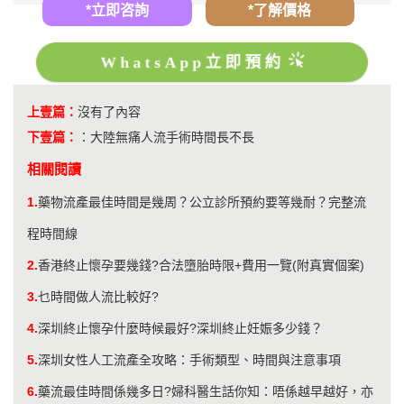
*立即咨詢
*了解價格
WhatsApp立即預約
上壹篇：
沒有了內容
下壹篇：
：
大陸無痛人流手術時間長不長
相關閱讀
1.
​藥物流產最佳時間是幾周？公立診所預約要等幾耐？完整流
程時間線
2.
香港終止懷孕要幾錢?合法墮胎時限+費用一覽(附真實個案)
3.
乜時間做人流比較好?
4.
​深圳終止懷孕什麼時候最好?深圳終止妊娠多少錢？
5.
深圳女性人工流產全攻略：手術類型、時間與注意事項
6.
藥流最佳時間係幾多日?婦科醫生話你知：唔係越早越好，亦