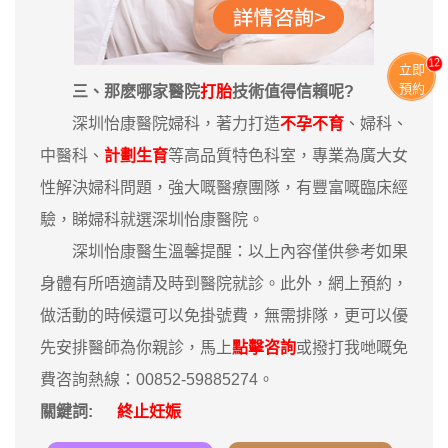
11
立即
預約
三、那麽哪家醫院
打胎
技術值得信賴呢?
深圳怡康醫院婦科，著力打造
不孕不育
、婦科、
中醫科、
計劃生育
等高品質特色科室，專業為廣大女
性解決婦科問題，強大嘅醫療團隊，有豐富嘅臨床經
驗，睇婦科就選深圳怡康醫院。
深圳怡康醫生溫馨提醒：以上內容僅供參考如果
身體有所唔適請及時到醫院就診。此外，網上預約，
做活動的時候還可以免掛號費，無需排隊，更可以優
先安排醫師為你親診，馬上
點擊咨詢
或撥打我哋嘅免
費咨詢熱線：00852-59885274。
關鍵詞:
終止妊娠