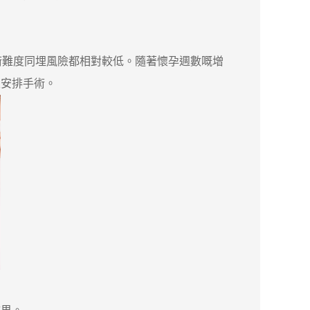
難度同埋風險都相對較低。隨著懷孕週數嘅增
並安排手術。