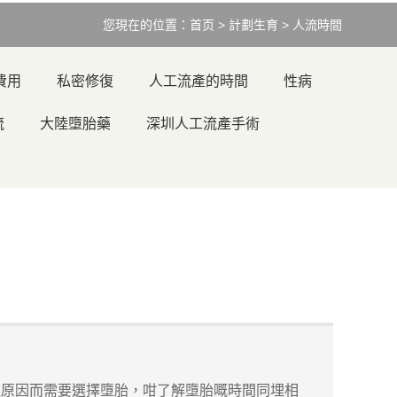
您現在的位置：
首页
>
計劃生育
>
人流時間
費用
私密修復
人工流產的時間
性病
流
大陸墮胎藥
深圳人工流產手術
種原因而需要選擇墮胎，咁了解墮胎嘅時間同埋相