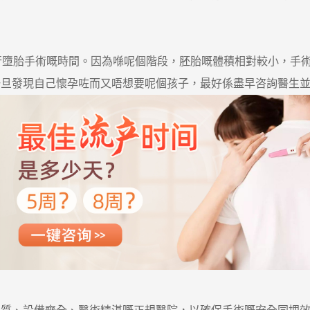
墮胎手術嘅時間。因為喺呢個階段，胚胎嘅體積相對較小，手術
一旦發現自己懷孕咗而又唔想要呢個孩子，最好係盡早咨詢醫生