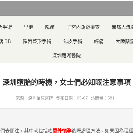
紮手術
早泄
陽痿
子宮內窺鏡檢查
無痛人流
落 BB
陰唇整形手術
包皮手術
經痛
大陸藥
深圳羅湖醫院
深圳墮胎的時機，女士們必知嘅注意事項
來源：深圳怡康醫院
發布日期：05-07
訪問量：581
們去關注，其中就包括咗
意外懷孕
後嘅處理方法。如果因為種