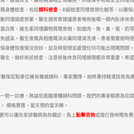
、設備齊全、醫術精湛嘅正規醫院，以確保手術嘅安全同埋效
嘅身體檢查，包括
婦科檢查
、B超檢查同埋常規化驗等，以確保
同埋過度勞累。醫生通常會建議患者喺術後嘅一週內臥床休息
白質、維生素同埋礦物質嘅食物，如瘦肉、魚、禽、蛋、奶等
感染。醫生會開具相應嘅消炎藥同埋清洗液，患者需要按時使
身體恢復情況良好，並及時發現並處理任何可能出現嘅問題
生、做好術前檢查、注意術後休息同埋調理都非常重要。希望
醫保定點單位擁有權威婦科，專家團隊，始終秉持精湛技術為基
對一診療，無論您面臨哪種婦科問題，我們的專家都將為您提供
。 價格實惠，當天預約當天睇。
，更可以優先安排醫師為你親診，馬上
點擊咨詢
或撥打我哋嘅免費咨詢