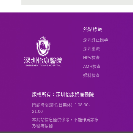
熱點標籤
深圳終止懷孕
深圳藥流
HPV檢查
AMH檢查
婦科檢查
版權所有：深圳怡康婦産醫院
門診時間(節假日無休) ：08:30-
21:00
本網站信息僅供慘考，不能作爲診療
及醫療依據