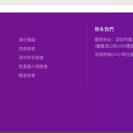
聯系我們
醫院地址：深圳市羅湖
落仔幾錢
(離羅湖口岸10分鍾路
性病檢查
咨詢熱線(24小時在線)：
深圳早孕檢查
性激素六項檢查
精液檢查