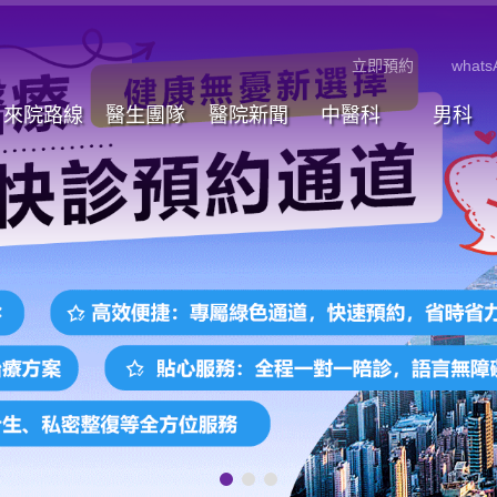
立即預約
whats
來院路線
醫生團隊
醫院新聞
中醫科
男科