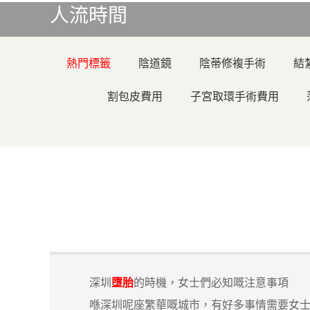
人流時間
熱門標籤
陰道鏡
陰蒂修複手術
結
割包皮費用
子宮取環手術費用
深圳
墮胎
的時機，女士們必知嘅注意事項
喺深圳呢座繁華嘅城市，有好多事情需要女士