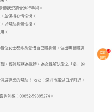
果。
身體狀況適合進行手術。
，並保持心情愉悅。
，以幫助身體恢復。
用。
。
每位女士都能夠愛惜自己嘅身體，做出明智嘅選
11
立即
預約
礎，優質服務為載體，為女性解決愛之「憂」的
最專業的幫助！ 地址：深圳市羅湖口岸附近，
熱線：00852-59885274。