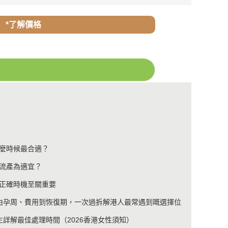
*了解價格
麼時候最合適？
流產為適宜？
正確時機至關重要
由孕周、費用到恢復期，一次過拆解港人最常遇到嘅選擇位
詳解最佳處理時間（2026香港女性須知）