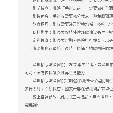
選擇正規醫院：進行墮胎手術一定要選擇有資質
術前檢查：喺進行手術之前，一定要做好全面
術後休息：手術後需要充分休息，避免劇烈運動
飲食調理：術後需要注意營養均衡，多吃富含蛋
保持衛生：術後要保持外陰部嘅清潔衛生，避免
定期複查：術後要定期去醫院進行複查，以確保
喺深圳進行墮胎手術時，選擇合適嘅醫院同埋醫
擇。
深圳怡康婦產醫院，20餘年老品牌，是深圳市
同時，全方位保護女性再生育能力
深圳怡康婦產醫院定期邀深圳婦幼保健院醫生一
步行即到。隱私保密，國家母嬰保健技術許可單位
‎線上咨詢預約 · ‎周六日正常接診，無需排隊
關鍵詞: