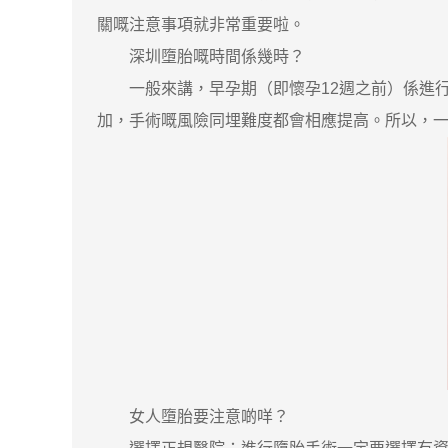
關嘅注意事項就非常重要啦。
深圳墮胎嘅時間係幾時？
一般來講，早孕期（即懷孕12週之前）係進行
加，手術嘅風險同埋難度都會相應提高。所以，
女人墮胎要注意啲咩？