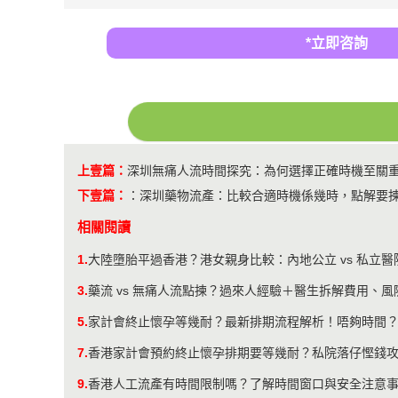
*立即咨詢
上壹篇：
深圳無痛人流時間探究：為何選擇正確時機至關
下壹篇：
：
深圳藥物流產：比較合適時機係幾時，點解要
相關閱讀
1.
大陸墮胎平過香港？港女親身比較：內地公立 vs 私立
3.
藥流 vs 無痛人流點揀？過來人經驗＋醫生拆解費用、
5.
家計會終止懷孕等幾耐？最新排期流程解析！唔夠時間
7.
​香港家計會預約終止懷孕排期要等幾耐？私院落仔慳錢
9.
​香港人工流產有時間限制嗎？了解時間窗口與安全注意