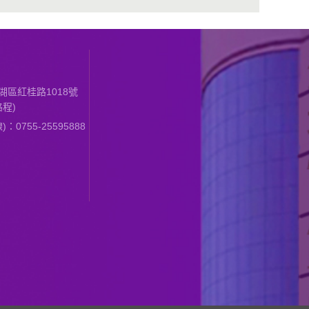
區紅桂路1018號
程)
0755-25595888