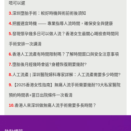
唔可以遲
3.
深圳墮胎手術：較好時機與術前術後須知
4.
把握適宜時機 —— 專業指導人流時間，確保安全與健康
5.
發現懷孕幾多日可以做人流？香港女生最關心嘅檢查時間同
手術安排一次講清
6.
​香港人工流產有時間限制嗎？了解時間窗口與安全注意事項
7.
墮胎後月經幾時會返?身體恢復期要幾耐?
8.
人工流產 | 深圳醫院婦科專家詳解：人工流產需要多少時間?
9.
【2025香港女性指南】無痛人流手術需要幾耐?3大私家醫院
預約時間表+當日出院條件一次看清
10.
香港人來深圳做無痛人流手術需要多長時間？