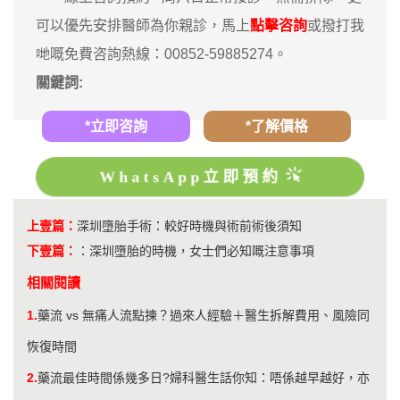
可以優先安排醫師為你親診，馬上
點擊咨詢
或撥打我
哋嘅免費咨詢熱線：00852-59885274。
關鍵詞:
*立即咨詢
*了解價格
WhatsApp立即預約
上壹篇：
深圳墮胎手術：較好時機與術前術後須知
下壹篇：
：
深圳墮胎的時機，女士們必知嘅注意事項
相關閱讀
1.
藥流 vs 無痛人流點揀？過來人經驗＋醫生拆解費用、風險同
恢復時間
2.
藥流最佳時間係幾多日?婦科醫生話你知：唔係越早越好，亦