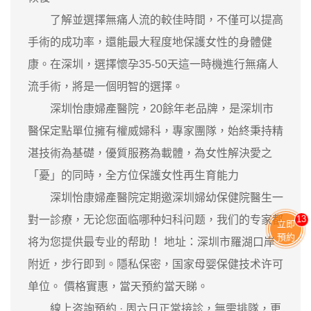
了解並選擇無痛人流的較佳時間，不僅可以提高
手術的成功率，還能最大程度地保護女性的身體健
康。在深圳，選擇懷孕35-50天這一時機進行無痛人
流手術，將是一個明智的選擇。
深圳怡康婦產醫院，20餘年老品牌，是深圳市
醫保定點單位擁有權威婦科，專家團隊，始終秉持精
湛技術為基礎，優質服務為載體，為女性解決愛之
「憂」的同時，全方位保護女性再生育能力
深圳怡康婦產醫院定期邀深圳婦幼保健院醫生一
對一診療，无论您面临哪种妇科问题，我们的专家都
13
立即
預約
将为您提供最专业的帮助！ 地址：深圳市羅湖口岸
附近，步行即到。隱私保密，国家母婴保健技术许可
单位。 價格實惠，當天預約當天睇。
‎線上咨詢預約 · ‎周六日正常接診，無需排隊，更