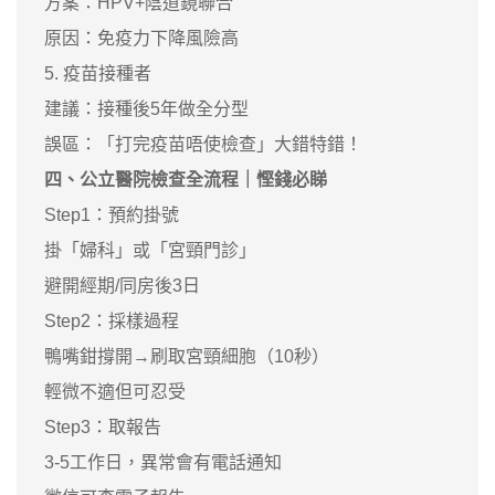
方案：HPV+陰道鏡聯合
原因：免疫力下降風險高
5. 疫苗接種者
建議：接種後5年做全分型
誤區：「打完疫苗唔使檢查」大錯特錯！
四、公立醫院檢查全流程｜慳錢必睇
Step1：預約掛號
掛「婦科」或「宮頸門診」
避開經期/同房後3日
Step2：採樣過程
鴨嘴鉗撐開→刷取宮頸細胞（10秒）
輕微不適但可忍受
Step3：取報告
3-5工作日，異常會有電話通知