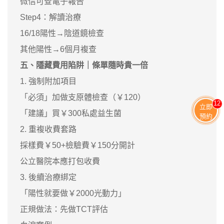
微信可查電子報告
Step4：解讀治療
16/18陽性→陰道鏡檢查
其他陽性→6個月複查
五、隱藏費用陷阱｜條單隨時貴一倍
1. 強制附加項目
「必須」加做支原體檢查（￥120）
11
立即
「建議」買￥300私處益生菌
預約
2. 重複收費套路
採樣費￥50+檢驗費￥150分開計
公立醫院本應打包收費
3. 後續治療綁定
「陽性就要做￥2000光動力」
正規做法：先做TCT評估