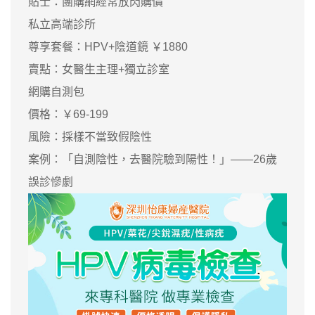
貼士：團購網經常放閃購價
私立高端診所
尊享套餐：HPV+陰道鏡 ￥1880
賣點：女醫生主理+獨立診室
網購自測包
價格：￥69-199
風險：採樣不當致假陰性
案例：「自測陰性，去醫院驗到陽性！」——26歲
誤診慘劇