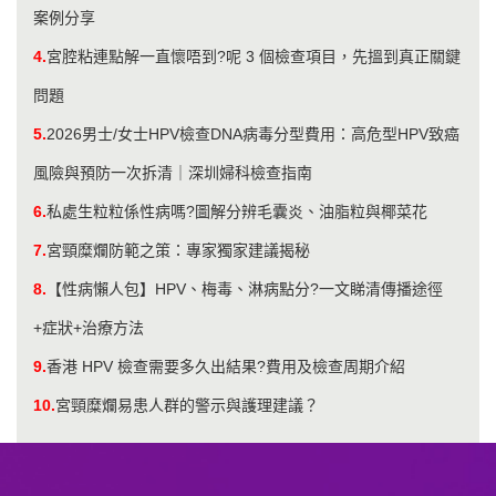
案例分享
4.
宮腔粘連點解一直懷唔到?呢 3 個檢查項目，先搵到真正關鍵
問題
5.
2026男士/女士HPV檢查DNA病毒分型費用：高危型HPV致癌
風險與預防一次拆清｜深圳婦科檢查指南
6.
私處生粒粒係性病嗎?圖解分辨毛囊炎、油脂粒與椰菜花
7.
宮頸糜爛防範之策：專家獨家建議揭秘
8.
【性病懶人包】HPV、梅毒、淋病點分?一文睇清傳播途徑
+症狀+治療方法
9.
香港 HPV 檢查需要多久出結果?費用及檢查周期介紹
10.
宮頸糜爛易患人群的警示與護理建議？