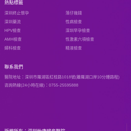
熱點標籤
深圳終止懷孕
落仔幾錢
深圳藥流
性病檢查
HPV檢查
深圳早孕檢查
AMH檢查
性激素六項檢查
婦科檢查
精液檢查
聯系我們
醫院地址：深圳市羅湖區紅桂路1018號(離羅湖口岸10分鍾路程)
咨詢熱線(24小時在線)：0755-25595888