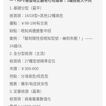
一、HPV檢查唔止驗有冇咁簡單｜3種技術大不同
1. 基礎分型（最平）
檢測項：16/18型+其他12種高危
優點：￥98-198有交易
缺點：唔知具體邊隻中招
案例：「驗到陽性但唔知型號，嚇到失眠！」——
24歲OL
2. 全分型檢測（主流）
檢測項：27種型號精準定位
市價：￥300-600
亮點：分清高危/低危型
推薦：備孕/有症狀女性
3. 定量檢測（最貴）
檢測項：病毒載量數值化