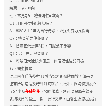
適合：偏遠地區女性
總費：￥200內
七、常見QA｜檢查陽性=患癌？
Q1：HPV陽性能轉陰嗎？
A：80%人1-2年內自行清除，增強免疫力是關鍵
Q2：檢查前要停藥嗎？
A：陰道塞藥需停3日，口服藥不影響
Q3：男士需要檢查嗎？
A：可驗但大陸較少開展，伴侶陽性建議同檢
八
、醫生提醒
以上內容僅供參考,具體情況需到醫院面診。如果身
體有所唔適請及時到醫院就診。此外，醫院特別設立
了24小時
在線諮詢
、預約服務，您可以點擊在線諮
詢與我們的醫生一對一進行交流，由醫生為您提供詳