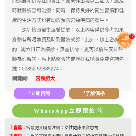
的進展和併發症的發生。如果你出現以上症狀，應及
時就醫檢查和治療。同時，保持良好的衛生習慣和健
康的生活方式也有助於預防宮頸疾病的發生。
深圳怡康醫生溫馨提醒：以上內容僅供參考如果
12
立即
身體有所唔適請及時到醫院就診。此外，線上咨詢預
預約
約 · ‎周六日正常接診，無需排隊，更可以優先安排醫
師為你親診，馬上點擊咨詢或撥打我哋嘅免費咨詢熱
線：00852-59885274。
關鍵詞:
宮頸肥大
*立即咨詢
*了解價格
WhatsApp立即預約
上壹篇：
宮頸肥大嘅關注點：女性健康唔容忽視
下壹篇：
：
得了宮頸肥大要注意點什麼？解析宮頸肥大的問題