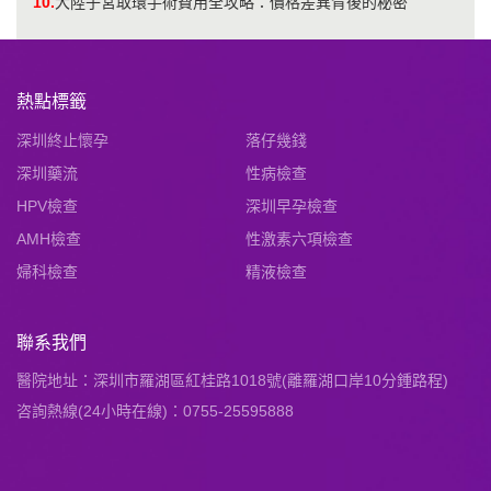
10.
大陸子宮取環手術費用全攻略：價格差異背後的秘密
熱點標籤
深圳終止懷孕
落仔幾錢
深圳藥流
性病檢查
HPV檢查
深圳早孕檢查
AMH檢查
性激素六項檢查
婦科檢查
精液檢查
聯系我們
醫院地址：深圳市羅湖區紅桂路1018號(離羅湖口岸10分鍾路程)
咨詢熱線(24小時在線)：0755-25595888