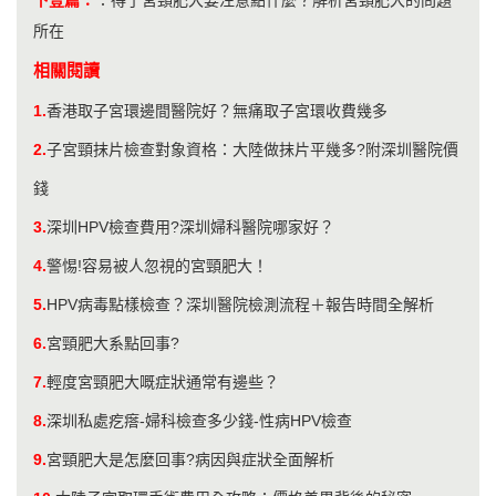
所在
相關閱讀
1.
香港取子宮環邊間醫院好？無痛取子宮環收費幾多
2.
子宮頸抹片檢查對象資格：大陸做抹片平幾多?附深圳醫院價
錢
3.
深圳HPV檢查費用?深圳婦科醫院哪家好？
4.
警惕!容易被人忽視的宮頸肥大！
5.
HPV病毒點樣檢查？深圳醫院檢測流程＋報告時間全解析
6.
宮頸肥大系點回事?
7.
輕度宮頸肥大嘅症狀通常有邊些？
8.
深圳私處疙瘩-婦科檢查多少錢-性病HPV檢查
9.
宮頸肥大是怎麼回事?病因與症狀全面解析