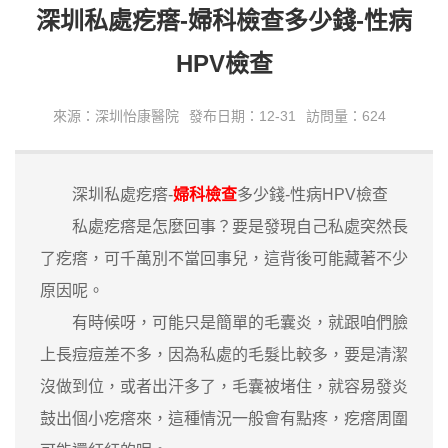
深圳私處疙瘩-婦科檢查多少錢-性病
HPV檢查
來源：深圳怡康醫院
發布日期：12-31
訪問量：624
深圳私處疙瘩-
婦科檢查
多少錢-性病HPV檢查
私處疙瘩是怎麼回事？要是發現自己私處突然長
了疙瘩，可千萬別不當回事兒，這背後可能藏著不少
原因呢。
有時候呀，可能只是簡單的毛囊炎，就跟咱們臉
上長痘痘差不多，因為私處的毛髮比較多，要是清潔
沒做到位，或者出汗多了，毛囊被堵住，就容易發炎
鼓出個小疙瘩來，這種情況一般會有點疼，疙瘩周圍