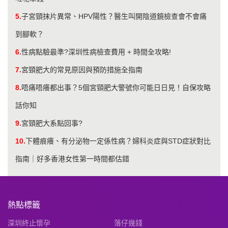
5.
子宮頸抹片異常、HPV陽性？醫生叫開陰道鏡檢查會不會痛
到腳軟？
6.
性病點驗最準?深圳性病檢查費用 + 時間全攻略!
7.
宮頸肥大的常見原因與預防措施全指南
8.
唔痛唔癢都出事？5個宮頸肥大警號你可能日日見！自保攻略
話你知
9.
宮頸肥大系點回事?
10.
下體痕癢、有分泌物一定係性病？婦科炎症與STD症狀對比
指南｜好多香港女性第一時間都估錯
熱點標籤
深圳終止懷孕
落仔幾錢