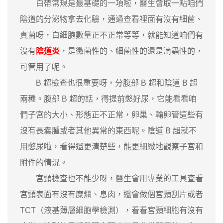
白帶常規是最基礎的一項啦，醫生會取一點咱們
陰道的分泌物拿去化驗，通過查看裡面有沒有細菌、
真菌呀，白細胞數量正不正常等等，就能知道咱們有
沒有
陰道炎
，是黴菌性的、細菌性的還是滴蟲性的，
可管用了呢。
B 超檢查也很重要呀，分腹部 B 超和陰道 B 超
兩種。腹部 B 超的話，得提前憋好尿，它能看看咱
們子宮的大小、形態正不正常，卵巢、輸卵管這些有
沒有長囊腫或者其他異常的東西呢。陰道 B 超就不
用憋尿啦，看得還更清楚些，能更細緻地觀察子宮和
附件的情況。
宮頸檢查也不能少呀，醫生會用專業的工具查看
宮頸表面有沒有糜爛、息肉，還會做個宮頸刮片或者
TCT（液基薄層細胞學檢測），看看宮頸細胞有沒有