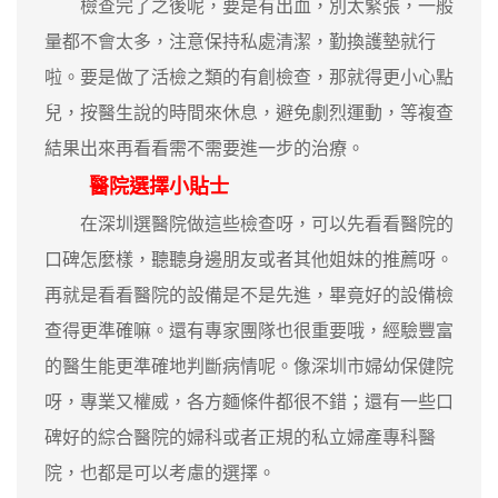
檢查完了之後呢，要是有出血，別太緊張，一般
量都不會太多，注意保持私處清潔，勤換護墊就行
啦。要是做了活檢之類的有創檢查，那就得更小心點
兒，按醫生說的時間來休息，避免劇烈運動，等複查
結果出來再看看需不需要進一步的治療。
醫院選擇小貼士
在深圳選醫院做這些檢查呀，可以先看看醫院的
口碑怎麼樣，聽聽身邊朋友或者其他姐妹的推薦呀。
再就是看看醫院的設備是不是先進，畢竟好的設備檢
查得更準確嘛。還有專家團隊也很重要哦，經驗豐富
的醫生能更準確地判斷病情呢。像深圳市婦幼保健院
呀，專業又權威，各方麵條件都很不錯；還有一些口
碑好的綜合醫院的婦科或者正規的私立婦產專科醫
院，也都是可以考慮的選擇。