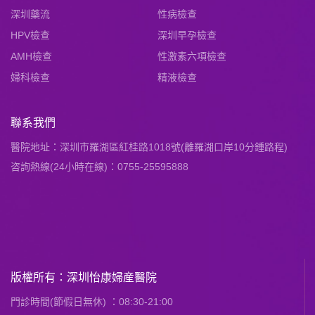
深圳藥流
性病檢查
HPV檢查
深圳早孕檢查
AMH檢查
性激素六項檢查
婦科檢查
精液檢查
聯系我們
醫院地址：深圳市羅湖區紅桂路1018號(離羅湖口岸10分鍾路程)
咨詢熱線(24小時在線)：0755-25595888
版權所有：深圳怡康婦産醫院
門診時間(節假日無休) ：08:30-21:00