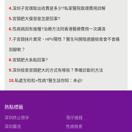
4.
深圳子宮環取出收費是多少?私家醫院取環費用詳解
5.
宮頸肥大復發是怎麼回事?
6.
性病病因有幾種?治療方法同香港醫療費用一次講清
7.
子宮頸抹片異常、HPV陽性？醫生叫開陰道鏡檢查會不會痛
到腳軟？
8.
宮頸肥大系點回事?
9.
深圳檢查宮頸肥大的方式有哪些？準確診斷的方法
10.
私處生粒粒=性病?醫生話你知：未必!
熱點標籤
深圳終止懷孕
落仔幾錢
深圳藥流
性病檢查