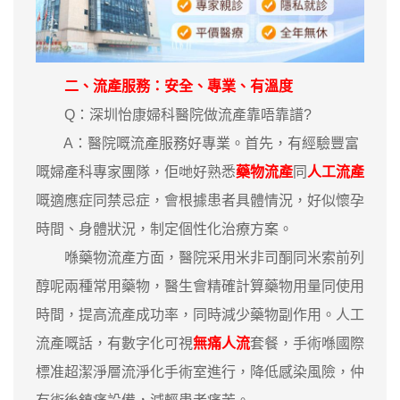
二、流產服務：安全、專業、有溫度
Q：深圳怡康婦科醫院做流產靠唔靠譜?
A：醫院嘅流產服務好專業。首先，有經驗豐富
嘅婦產科專家團隊，佢哋好熟悉
藥物流產
同
人工流產
嘅適應症同禁忌症，會根據患者具體情況，好似懷孕
時間、身體狀況，制定個性化治療方案。
喺藥物流產方面，醫院采用米非司酮同米索前列
醇呢兩種常用藥物，醫生會精確計算藥物用量同使用
時間，提高流產成功率，同時減少藥物副作用。人工
流產嘅話，有數字化可視
無痛人流
套餐，手術喺國際
標准超潔淨層流淨化手術室進行，降低感染風險，仲