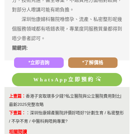
分，技術先進，醫生專業，不過費用方面相對較高，
對部分人嚟講可能有啲負擔。
深圳怡康婦科醫院喺懷孕、流產、私密整形呢幾
個服務領域都有唔錯表現，專業度同服務質量都得到
唔少患者認可。
關鍵詞:
*立即咨詢
*了解價格
WhatsApp立即預約
上壹篇：
香港子宮取環多少錢?私立醫院與公立醫院費用對比|
最新2025完整攻略
下壹篇：
：
深圳怡康婦產醫院評價好唔好?計劃生育 / 私密整形
/ 不孕不育 / 中醫科夠唔夠專業?
相關閱讀