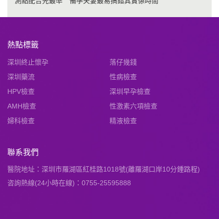
測點配合先最準 備孕夫妻最易搞錯其實係時間
熱點標籤
深圳終止懷孕
落仔幾錢
深圳藥流
性病檢查
HPV檢查
深圳早孕檢查
AMH檢查
性激素六項檢查
婦科檢查
精液檢查
聯系我們
醫院地址：深圳市羅湖區紅桂路1018號(離羅湖口岸10分鍾路程)
咨詢熱線(24小時在線)：0755-25595888