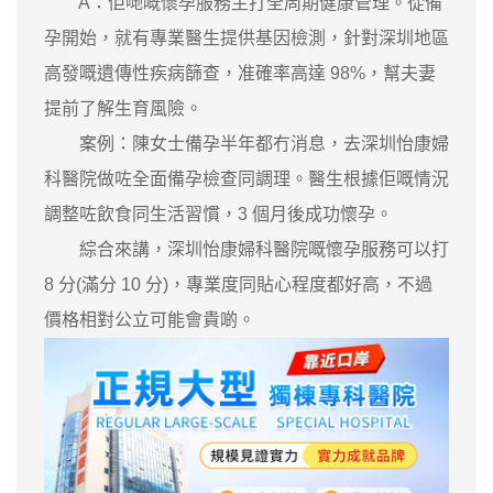
A：佢哋嘅懷孕服務主打全周期健康管理。從備
孕開始，就有專業醫生提供基因檢測，針對深圳地區
高發嘅遺傳性疾病篩查，准確率高達 98%，幫夫妻
提前了解生育風險。
案例：陳女士備孕半年都冇消息，去深圳怡康婦
科醫院做咗全面備孕檢查同調理。醫生根據佢嘅情況
調整咗飲食同生活習慣，3 個月後成功懷孕。
綜合來講，深圳怡康婦科醫院嘅懷孕服務可以打
8 分(滿分 10 分)，專業度同貼心程度都好高，不過
價格相對公立可能會貴啲。