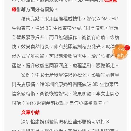
小陰唇矯正、微創處女膜修補、3D 生物束帶
陰道緊
縮
術等方面好有優勢。
技術亮點：采用國際權威技術，好似 ADM - H®
生物束帶，通過 3D 生物束帶分層加固陰道壁，實現
全壁段緊致提升，而且無創操作，術後冇疤痕，恢複
快，效果自然持久。仲有慈麗無創私密激光，呢種非
11
立即
預約
侵入式光能技術，可以刺激膠原再生，增加陰道內壁
褶皺，提升敏感度同濕潤度，療程溫和，隨做隨走。
案例：李女士產後覺得陰道松弛，影響生活質量
同夫妻感情。喺深圳怡康婦科醫院做咗 3D 生物束帶
陰道緊縮術，術後恢複好快，效果明顯。李女士開心
咁講：“好似返到產前狀態，自信心都番嚟咗。”
文章小結
深圳怡康婦科醫院嘅私密整形服務可以打 8