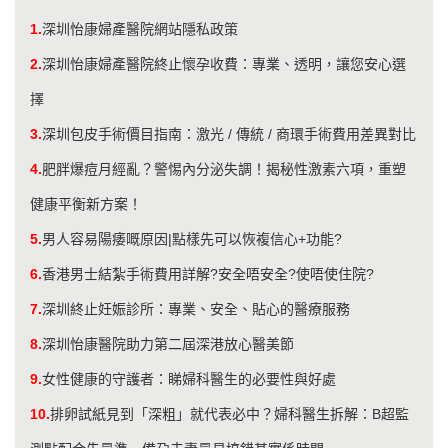
1.
深圳怡康婦產醫院網站隱私政策
2.
深圳怡康婦產醫院終止懷孕收費：專業、透明，讓您安心選
擇
3.
深圳包皮手術價目指南：激光 / 傳統 / 商環手術費用差異對比
4.
肥胖爆痘月經亂？警惕內分泌失調！揭秘性激素六項，重塑
健康平衡新方案！
5.
男人容易陽痿嘅原因|點樣先可以恢複信心+功能?
6.
香港男士結紮手術費用詳解?安全唔安全?使唔使住院?
7.
深圳終止妊娠診所：專業、安全、貼心的醫療服務
8.
深圳怡康醫院助力第二屆深港放心醫美節
9.
女性健康的守護者：睇婦科醫生的必要性與好處
10.
排卵試紙見到「深粗」就代表必中？婦科醫生拆解：B超監