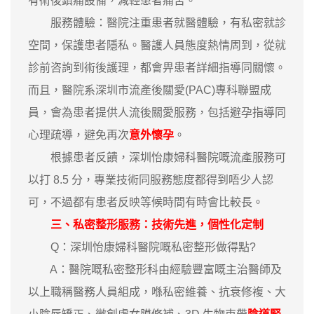
有術後鎮痛設備，減輕患者痛苦。
服務體驗：醫院注重患者就醫體驗，有私密就診
空間，保護患者隱私。醫護人員態度熱情周到，從就
診前咨詢到術後護理，都會畀患者詳細指導同關懷。
而且，醫院系深圳市流產後關愛(PAC)專科聯盟成
員，會為患者提供人流後關愛服務，包括避孕指導同
心理疏導，避免再次
意外懷孕
。
根據患者反饋，深圳怡康婦科醫院嘅流產服務可
以打 8.5 分，專業技術同服務態度都得到唔少人認
可，不過都有患者反映等候時間有時會比較長。
三、私密整形服務：技術先進，個性化定制
Q：深圳怡康婦科醫院嘅私密整形做得點?
A：醫院嘅私密整形科由經驗豐富嘅主治醫師及
以上職稱醫務人員組成，喺私密維養、抗衰修複、大