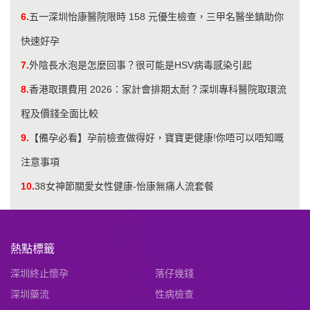
6.
五一深圳怡康醫院限時 158 元優生檢查，三甲名醫坐鎮助你
快速好孕
7.
外陰長水泡是怎麼回事？很可能是HSV病毒感染引起
8.
香港取環費用 2026：家計會排期太耐？深圳專科醫院取環流
程及價錢全面比較
9.
【備孕必看】孕前檢查做得好，寶寶更健康!你唔可以唔知嘅
注意事項
10.
38女神節關愛女性健康-怡康無痛人流套餐
熱點標籤
深圳終止懷孕
落仔幾錢
深圳藥流
性病檢查