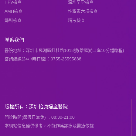
HPV檢查
深圳早孕檢查
AMH檢查
性激素六項檢查
婦科檢查
精液檢查
聯系我們
醫院地址：深圳市羅湖區紅桂路1018號(離羅湖口岸10分鍾路程)
咨詢熱線(24小時在線)：0755-25595888
版權所有：深圳怡康婦産醫院
門診時間(節假日無休) ：08:30-21:00
本網站信息僅供慘考，不能作爲診療及醫療依據