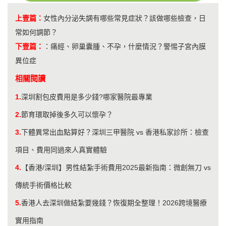
上壹篇：
女性內分泌失調有哪些常見症狀？該做哪些檢查，日
常如何調節？
下壹篇：
：
痛經、卵巢囊腫、不孕，什麼情況？警惕子宮內膜
異位症
相關閱讀
1.
深圳割包皮費用是多少錢?哪家醫院最專業
2.
節育環取掉後多久可以懷孕？
3.
下體異常出血點算好？深圳三甲醫院 vs 香港私家診所：檢查
項目、費用同過來人真實體驗
4.
【香港/深圳】男性結紮手術費用2025最新指南：微創無刀 vs
傳統手術價格比較
5.
香港人去深圳做結紮要幾錢？恢復期全整理！2026跨境醫療
實用指南