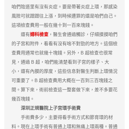
咱們陰道里有沒有炎症。要是帶著炎症上環，那感染
風險可就蹭蹭往上漲，到時候遭罪的還是咱們自己。
這項檢查費用一般在幾十到一百來塊錢。
還有
婦科檢查
，醫生會通過觸診，仔細摸摸咱們
的子宮和附件，看看有沒有啥不對勁的地方。這個檢
查費用通常也就幾十塊錢。另外，B 超檢查也很常
見，通過 B 超，咱們能清楚看到子宮的樣子、大
小，還有內膜的厚度，這些信息對醫生判斷上環情況
可重要了。B 超檢查費用大概在一百到三百塊錢之
間。算下來，術前檢查這一整套做下來，差不多要花
幾百塊錢。
深圳正規醫院上子宮環手術費
手術費多少，主要得看手術方式和節育環的材
料。現在上環手術有普通上環和無痛上環兩種。普通