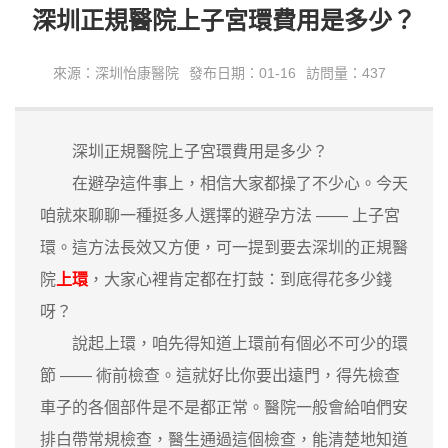
深圳正規醫院上子宮環費用是多少？
來源：深圳怡康醫院
發布日期：01-16
訪問量：437
深圳正規醫院上子宮環費用是多少？
在避孕這件事上，相信大家都操了不少心。今天
咱就來聊聊一種挺多人選擇的避孕方法 —— 上子宮
環。這方法長效又方便，可一提到要去深圳的正規醫
院
上環
，大家心裡肯定都在打鼓：到底得花多少錢
呀？
說起上環，咱先得知道上環前有個必不可少的環
節 —— 術前檢查。這就好比你要出遠門，得先檢查
車子的各個部件是不是都正常。醫院一般會給咱們安
排白帶常規檢查，醫生通過這個檢查，能清楚地知道