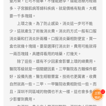
曼月樂，它可不簡單，不僅能避孕，還能治療月經過
多、子宮腺肌病等婦科疾病，就是價格有點貴，大概
要一千多塊錢。
上環之後，為了防止感染，消炎這一步可不能
少，這就產生了術後消炎費。消炎的方式一般有口服
消炎藥和打消炎針兩種。口服消炎藥相對便宜，買一
盒也就幾十塊錢。要是選擇打消炎針，費用可能就得
一兩百塊錢，具體得看用的啥藥，打幾天。
除了這些，還有不少因素會影響上環的總費用。
醫院等級就是一個關鍵因素。三甲醫院各方麵條件都
好，設備先進，醫生經驗豐富，技術也更厲害，收費
自然就高一些。二甲、一甲醫院收費相對低一些。而
11
且，深圳不同區域的物價也不太一樣，這也會多多少
立即
預約
少影響到費用。