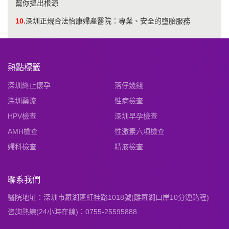
幫你搵出根源
10.
深圳正規合法怡康婦產醫院：專業、安全的墮胎服務
熱點標籤
深圳終止懷孕
落仔幾錢
深圳藥流
性病檢查
HPV檢查
深圳早孕檢查
AMH檢查
性激素六項檢查
婦科檢查
精液檢查
聯系我們
醫院地址：深圳市羅湖區紅桂路1018號(離羅湖口岸10分鍾路程)
咨詢熱線(24小時在線)：0755-25595888