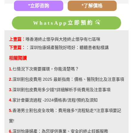
*立即咨詢
*了解價格
WhatsApp立即預約
上壹篇：
喺香港終止懷孕與大陸終止懷孕有乜區咪
下壹篇：
：
深圳怡康婦產醫院好唔好：聽聽患者點樣講
相關閱讀
1.
乜情況下次需要攞環，你能清楚嗎？
2.
深圳割包皮費用 2025 最新指南：價格、醫院對比及注意事項
3.
深圳割包皮費用多少錢?詳細解析手術費用及注意事項
4.
家計會藥流過程 -2024價格表/流程/預約及須知
5.
香港男士割包皮全攻略：費用幾多?流程點走?注意事項要記
實!
6.
深圳怡康婦產：為您提供專業、安全的終止妊娠服務