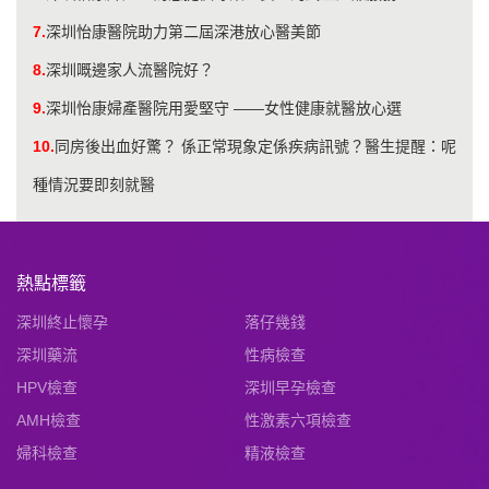
7.
深圳怡康醫院助力第二屆深港放心醫美節
8.
深圳嘅邊家人流醫院好？
9.
深圳怡康婦產醫院用愛堅守 ——女性健康就醫放心選
10.
同房後出血好驚？ 係正常現象定係疾病訊號？醫生提醒：呢
種情況要即刻就醫
熱點標籤
深圳終止懷孕
落仔幾錢
深圳藥流
性病檢查
HPV檢查
深圳早孕檢查
AMH檢查
性激素六項檢查
婦科檢查
精液檢查