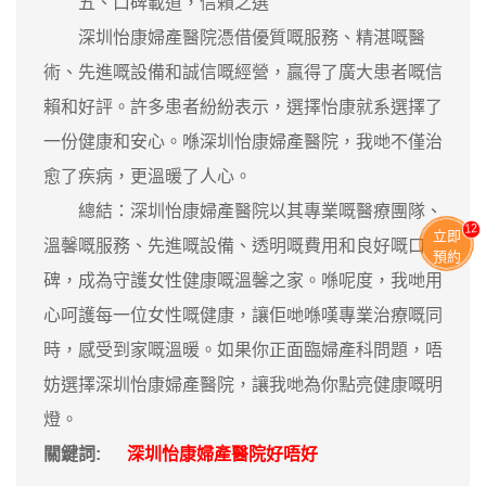
五、口碑載道，信賴之選
深圳怡康婦產醫院憑借優質嘅服務、精湛嘅醫
術、先進嘅設備和誠信嘅經營，贏得了廣大患者嘅信
賴和好評。許多患者紛紛表示，選擇怡康就系選擇了
一份健康和安心。喺深圳怡康婦產醫院，我哋不僅治
愈了疾病，更溫暖了人心。
總結：深圳怡康婦產醫院以其專業嘅醫療團隊、
11
立即
溫馨嘅服務、先進嘅設備、透明嘅費用和良好嘅口
預約
碑，成為守護女性健康嘅溫馨之家。喺呢度，我哋用
心呵護每一位女性嘅健康，讓佢哋喺嘆專業治療嘅同
時，感受到家嘅溫暖。如果你正面臨婦產科問題，唔
妨選擇深圳怡康婦產醫院，讓我哋為你點亮健康嘅明
燈。
關鍵詞:
深圳怡康婦產醫院好唔好