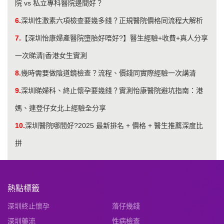
院 vs 私立專科醫院邊間好？
6.
深圳性激素六項檢查要幾多錢？正規醫院價格同流程大解析
7.
【深圳怡康婦產醫院墮胎好唔好?】醫生經驗+收費+真人分享
一次睇清|香港女生實測
8.
幾時需要做陰道鏡檢查？流程、價錢同實際經驗一次講清
9.
深圳睇婦科、終止懷孕要幾錢？實測怡康醫院避坑指南：港
媽、連登仔女北上經驗全分享
10.
深圳醫院哪間好?2025 最新排名 + 價格 + 醫生推薦深度比
拼
熱點標籤
深圳終止懷孕
落仔幾錢
深圳藥流
性病檢查