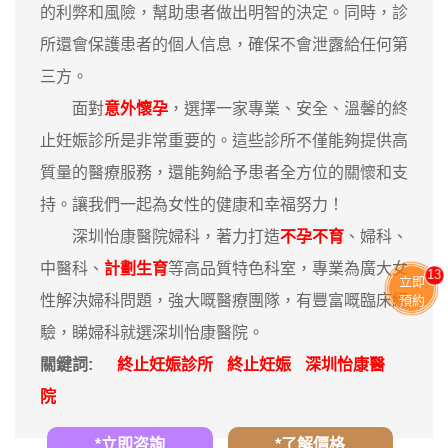
的利弊和風險，幫助患者做出明智的決定。同時，診
所還會保護患者的個人信息，確保不會泄露給任何第
三方。
面對
意外懷孕
，選擇一家專業、安全、溫馨的終
止妊娠診所是非常重要的。這些診所不僅能夠提供高
質量的醫療服務，還能夠給予患者全方位的關懷和支
持。讓我們一起為女性的健康和幸福努力！
深圳怡康醫院婦科，著力打造
不孕不育
、婦科、
中醫科、
計劃生育
等高品質特色科室，專業為廣大女
13
立即
性解決婦科問題，強大嘅醫療團隊，有豐富嘅臨床經
預約
驗，睇婦科就選深圳怡康醫院。
關鍵詞:
終止妊娠診所
終止妊娠
深圳怡康醫
院
*立即咨詢
*了解價格