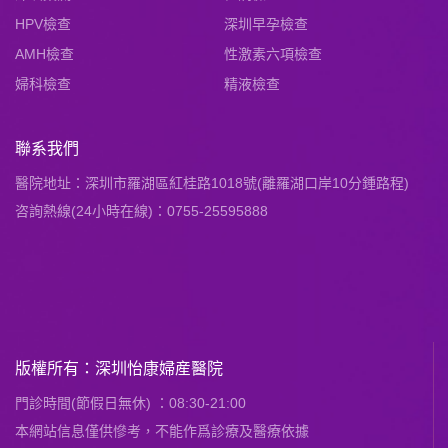
HPV檢查
深圳早孕檢查
AMH檢查
性激素六項檢查
婦科檢查
精液檢查
聯系我們
醫院地址：深圳市羅湖區紅桂路1018號(離羅湖口岸10分鍾路程)
咨詢熱線(24小時在線)：0755-25595888
版權所有：深圳怡康婦産醫院
門診時間(節假日無休) ：08:30-21:00
本網站信息僅供慘考，不能作爲診療及醫療依據