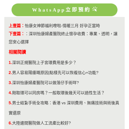
WhatsApp立即預約
上壹篇：
怡康女神節福利嚟啦-情暖三月 好孕正當時
下壹篇：
：
深圳怡康婦產醫院終止懷孕收費：專業、透明，讓
您安心選擇
相關閱讀
1.
深圳正規醫院上子宮環費用是多少？
2.
男人容易陽痿嘅原因|點樣先可以恢複信心+功能?
3.
深圳怡康婦產醫院可以做落仔手術咩?
4.
剛取環可以同房嗎？一般取環後幾天可以過性生活？
5.
男士結紮手術全攻略：香港 vs 深圳費用、無痛技術與術後真
實還原
6.
大陸邊間醫院做人工流產比較好?