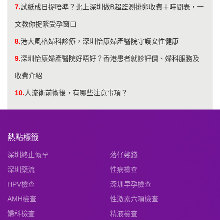
7.
試紙成日捉唔準？北上深圳做B超監測排卵收費＋時間表，一
文教你捉緊受孕窗口
8.
港大風格婦科診療，深圳怡康婦產醫院守護女性健康
9.
深圳怡康婦產醫院好唔好？香港患者就診評價、婦科服務及
收費介紹
10.
人流術前術後，有哪些注意事項？
熱點標籤
深圳終止懷孕
落仔幾錢
深圳藥流
性病檢查
HPV檢查
深圳早孕檢查
AMH檢查
性激素六項檢查
婦科檢查
精液檢查