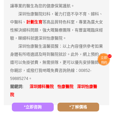
讓專業的醫生為您的健康保駕護航。
深圳怡康醫院妇科，著力打造不孕不育、婦科、
中醫科、
計劃生育
等高品質特色科室，專業為廣大女
性解決婦科問題，強大嘅醫療團隊，有豐富嘅臨床經
驗，睇婦科就選深圳怡康醫院。
深圳怡康醫生溫馨提醒：以上內容僅供參考如果
身體有所唔適請及時到醫院就診。此外，網上預約，
11
立即
還可以免掛號費，無需排隊，更可以優先安排醫師為
預約
你親診，或撥打我哋嘅免費咨詢熱線：00852-
59885274。
關鍵詞:
深圳婦科醫院
怡康醫院
深圳怡康醫
院
*立即咨詢
*了解價格