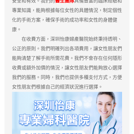
安全和有效。我們的
醫生團隊
具備豐富的臨床經驗和
專業知識，能夠根據每位女性的具體情況，制定個性
化的手術方案，確保手術的成功率和女性的身體健
康。
在收費方面，深圳怡康婦產醫院始終秉持透明、
公正的原則。我們明確列出各項費用，讓女性朋友們
能夠清楚了解手術所需花費。我們不會存在任何隱形
收費或額外加價的情況，讓女性朋友們能夠放心選擇
我們的服務。同時，我們也提供多種支付方式，方便
女性朋友們根據自己的經濟狀況進行選擇。