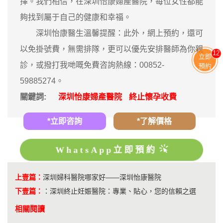
擇。我們相信，在深圳怡康婦產醫院，每位女性都能
夠找到屬于自己的健康和幸福。
深圳怡康醫生溫馨提醒：此外，網上預約，還可
以免掛號費，無需排隊，更可以優先安排醫師為你親
12
立即
診，或撥打我哋嘅免費咨詢熱線：00852-
預約
59885274。
關鍵詞:
深圳怡康婦產醫院
終止懷孕收費
*立即咨詢
*了解價格
WhatsApp立即預約
上壹篇：
深圳婦科醫院哪家好——深圳怡康醫院
下壹篇：
：
深圳終止妊娠醫院：專業、貼心，您的信賴之選
相關閱讀