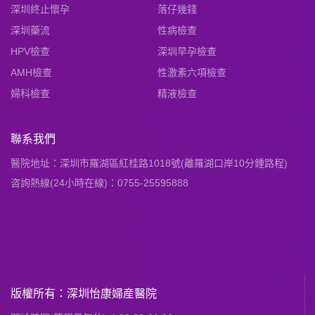
深圳終止懷孕
落仔幾錢
深圳藥流
性病檢查
HPV檢查
深圳早孕檢查
AMH檢查
性激素六項檢查
婦科檢查
精液檢查
聯系我們
醫院地址：深圳市羅湖區紅桂路1018號(離羅湖口岸10分鍾路程)
咨詢熱線(24小時在線)：0755-25595888
版權所有：深圳怡康婦産醫院