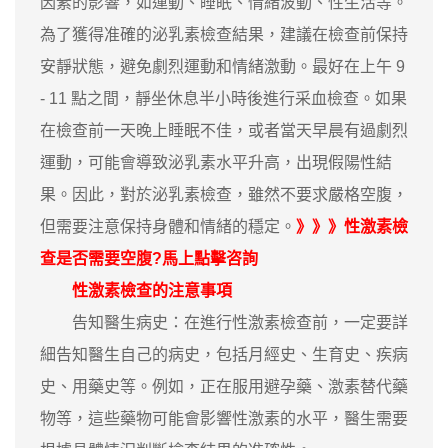
因素的影響，如運動、睡眠、情緒波動、性生活等。
為了獲得准確的泌乳素檢查結果，建議在檢查前保持
安靜狀態，避免劇烈運動和情緒激動。最好在上午 9
- 11 點之間，靜坐休息半小時後進行采血檢查。如果
在檢查前一天晚上睡眠不佳，或者當天早晨有過劇烈
運動，可能會導致泌乳素水平升高，出現假陽性結
果。因此，對於泌乳素檢查，雖然不要求嚴格空腹，
但需要注意保持身體和情緒的穩定。
》》》性激素檢
查是否需要空腹?馬上點擊咨詢
性激素檢查的注意事項
告知醫生病史：在進行性激素檢查前，一定要詳
細告知醫生自己的病史，包括月經史、生育史、疾病
史、用藥史等。例如，正在服用避孕藥、激素替代藥
物等，這些藥物可能會影響性激素的水平，醫生需要