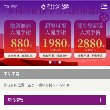
立即預約
不孕不育
您現在的位置：
首页
>
婦科疑難
>
不孕不育
熱門標籤