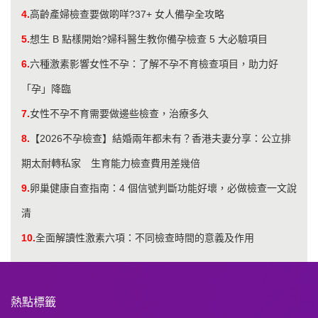
4.
高齡產婦檢查要做啲咩?37+ 女人備孕全攻略
5.
想生 B 點樣開始?婦科醫生教你備孕檢查 5 大必驗項目
6.
六種激素影響女性不孕：了解不孕不育檢查項目，助力好
「孕」降臨
7.
女性不孕不育需要做邊些檢查，治療多久
8.
【2026不孕檢查】結婚兩年都未有？香港夫妻分享：公立排
期太耐轉私家 生育能力檢查費用差幾倍
9.
卵巢健康自查指南：4 個信號判斷功能好壞，必做檢查一文說
清
10.
全面解讀性激素六項：不同檢查時間的意義及作用
熱點標籤