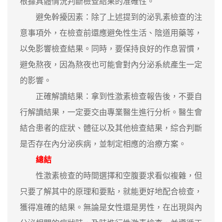
根據具體情況判斷檢查結果的准確性。
避免幹擾因素：除了上述提到的泌乳素檢查的注
意事項外，在檢查前還應避免性生活、陰道用藥等，
以免影響檢查結果。同時，要保持良好的作息習慣，
避免熬夜，因為熬夜也可能會對內分泌系統產生一定
的影響。
正確解讀結果：拿到性激素檢查報告後，不要自
行解讀結果，一定要交由專業醫生進行分析。醫生會
結合患者的症狀、體征以及其他檢查結果，綜合判斷
是否存在內分泌疾病，並制定相應的治療方案。
總結
性激素檢查的時間選擇和空腹要求看似複雜，但
只要了解其中的原理和要點，就能更好地配合檢查，
獲得准確的結果。無論是女性還是男性，在出現與內