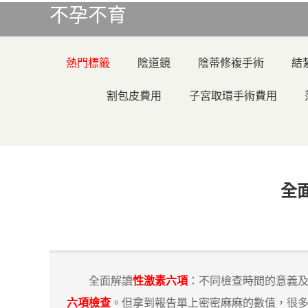
不孕不育
熱門標籤
陰道鏡
陰蒂修複手術
結
割包皮費用
子宮取環手術費用
全
全面解讀
性激素六項
：不同檢查時間的意義及
六項檢查
。但拿到報告單上密密麻麻的數值，很多