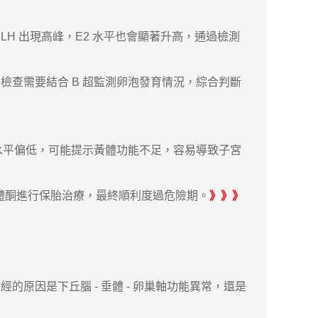
 LH 出現高峰，E2 水平也會顯著升高，通過檢測
查需要結合 B 超監測卵泡發育情況，綜合判斷
酮水平偏低，可能提示黃體功能不足，容易導致子宮
體酮進行保胎治療，最終順利度過危險期。
》》》
因是下丘腦 - 垂體 - 卵巢軸功能異常，還是