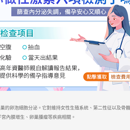
的卵泡細胞分泌。它對維持女性生殖系統、第二性征以及骨骼健
子宮內膜增生、卵巢腫瘤等疾病相關。