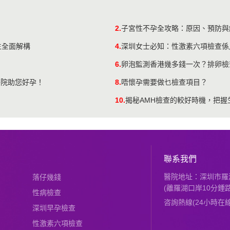
2.
​子宮性不孕全攻略：原因、預防與
生全面解構
4.
深圳女士必知：性激素六項檢查係
6.
卵泡監測香港幾多錢一次？排卵檢
醫院助您好孕！
8.
唔懷孕需要做乜檢查項目？
10.
揭秘AMH檢查的較好時機，把握
聯系我們
醫院地址：深圳市羅湖
落仔幾錢
(離羅湖口岸10分鍾路
性病檢查
咨詢熱線(24小時在線)：
深圳早孕檢查
性激素六項檢查