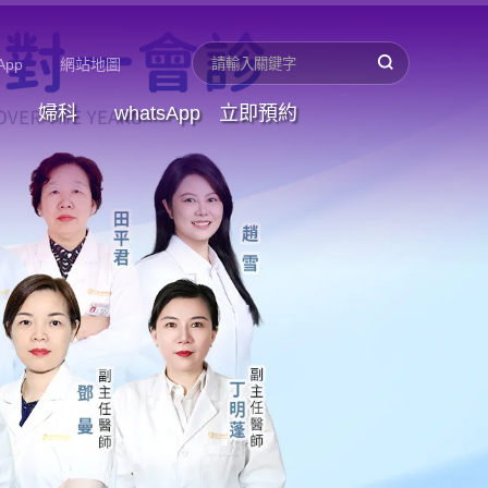
App
網站地圖
婦科
whatsApp
立即預約