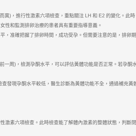
人而異)，進行性激素六項檢查，重點關注 LH 和 E2 的變化。此時
孕女性和監測排卵治療的患者具有重要指導意義。
，准確把握了排卵時間，成功受孕。但需要注意的是，排卵期檢
經來潮前一周)，檢測孕酮水平，可以評估黃體功能是否正常。若孕
。
檢查發現孕酮水平較低，醫生診斷為黃體功能不全，通過補充黃
素六項檢查。此時檢查能了解體內激素的整體狀態，判斷閉經的原