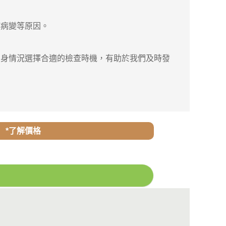
病變等原因。
身情況選擇合適的檢查時機，有助於我們及時發
*了解價格