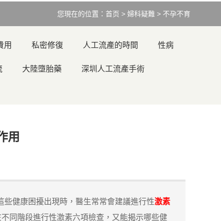
您現在的位置：
首页
>
婦科疑難
>
不孕不育
費用
私密修復
人工流產的時間
性病
流
大陸墮胎藥
深圳人工流產手術
作用
當這些健康困擾出現時，醫生常常會建議進行性
激素
在不同階段進行性激素六項檢查，又能揭示哪些健