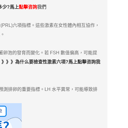
多少?馬上
點擊咨詢
我們
素(PRL)六項指標。這些激素在女性體內相互協作，
題。
卵泡的發育而變化。若 FSH 數值偏高，可能提
。
》》》為什么要檢查性激素六項?馬上點擊咨詢我
預測排卵的重要指標。LH 水平異常，可能導致排