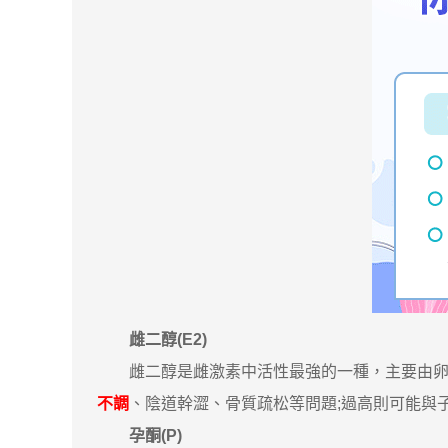
雌二醇(E2)
雌二醇是雌激素中活性最強的一種，主要由卵巢
不調
、陰道幹澀、骨質疏松等問題;過高則可能與
孕酮(P)