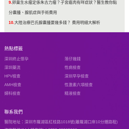
9.
卵巢生水瘤定係朱古力瘤？子宮瘜肉有咩症狀？醫生教你點
分囊腫、腺肌症與手術費用
10.
大陸治療巴氏腺囊腫要幾多錢？ 費用明細大解析
熱點標籤
深圳終止懷孕
落仔幾錢
深圳藥流
性病檢查
HPV檢查
深圳早孕檢查
AMH檢查
性激素六項檢查
婦科檢查
精液檢查
聯系我們
醫院地址：深圳市羅湖區紅桂路1018號(離羅湖口岸10分鍾路程)