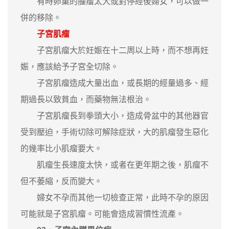
有時卵巢的腫瘤太大或對停經後婦女，可以做一
併的移除。
子宮肌瘤
子宮肌瘤大於妊娠在十二周以上時，而不想再妊
娠，應該給予子宮全切除。
子宮肌瘤造成大量出血，或長期的經量過多、經
期過長以致貧血，而藥物無法根治。
子宮肌瘤長到拳頭大小，造成骨盆中的其他器官
受到壓迫，手術切除可解除症狀，大的肌瘤發生惡化
的幾率比小肌瘤要大。
肌瘤生長速度太快，或者在更年期之後，肌瘤不
但不萎縮，反而變大。
婦女不孕而其他一切檢查正常，此時不孕的原因
可能就是子宮肌瘤。可能會造成習慣性流產。