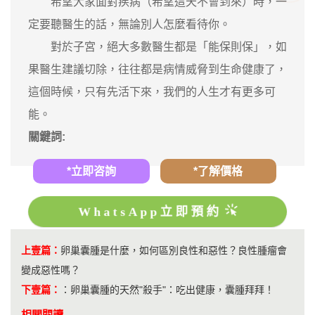
希望大家面對疾病（希望這天不會到來）時，一
定要聽醫生的話，無論別人怎麼看待你。
對於子宮，絕大多數醫生都是「能保則保」，如
果醫生建議切除，往往都是病情威脅到生命健康了，
這個時候，只有先活下來，我們的人生才有更多可
能。
關鍵詞:
*立即咨詢
*了解價格
WhatsApp立即預約
上壹篇：
卵巢囊腫是什麼，如何區別良性和惡性？良性腫瘤會
變成惡性嗎？
下壹篇：
：
卵巢囊腫的天然"殺手"：吃出健康，囊腫拜拜！
相關閱讀