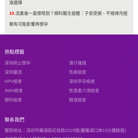
准選擇
10.
流產後一直懷唔到？婦科醫生提醒：子宮受損、不規律月經
都有可能影響再懷孕
熱點標籤
深圳終止懷孕
落仔幾錢
深圳藥流
性病檢查
HPV檢查
深圳早孕檢查
AMH檢查
性激素六項檢查
婦科檢查
精液檢查
聯系我們
醫院地址：深圳市羅湖區紅桂路1018號(離羅湖口岸10分鍾路程)