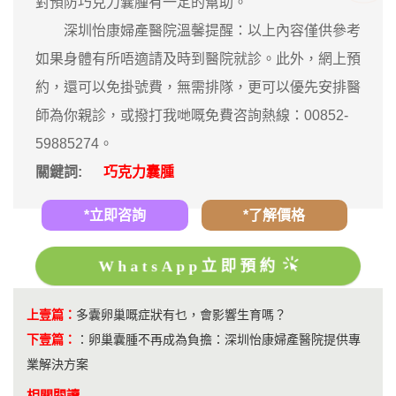
對預防巧克力囊腫有一定的幫助。
深圳怡康婦產醫院溫馨提醒：以上內容僅供參考
如果身體有所唔適請及時到醫院就診。此外，網上預
約，還可以免掛號費，無需排隊，更可以優先安排醫
師為你親診，或撥打我哋嘅免費咨詢熱線：00852-
59885274。
關鍵詞:
巧克力囊腫
*立即咨詢
*了解價格
WhatsApp立即預約
上壹篇：
多囊卵巢嘅症狀有乜，會影響生育嗎？
下壹篇：
：
卵巢囊腫不再成為負擔：深圳怡康婦產醫院提供專
業解決方案
相關閱讀