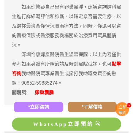
如果你懷疑自己患有卵巢囊腫，建議咨詢婦科醫
生進行詳細嘅評估和診斷，以確定系否需要治療，以
及選擇最適合你情況嘅治療方法。同時，你還可以咨
詢醫療保險或醫療服務機構關於治療費用嘅具體情
況。
深圳怡康婦產醫院醫生溫馨提醒：以上內容僅供
參考如果身體有所唔適請及時到醫院就診，也可
點擊
咨詢
我哋醫院嘅專業醫生或撥打我哋嘅免費咨詢熱
線：00852-59885274。
關鍵詞:
卵巢囊腫
12
*立即咨詢
*了解價格
立即
預約
WhatsApp立即預約