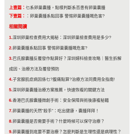
上壹篇：
乜系卵巢囊腫，點樣判斷系否患有卵巢囊腫
下壹篇：
：
卵巢囊腫系點回事 警惕卵巢囊腫嘅危害?
相關閱讀
1.
深圳卵巢检查费用大揭秘：深圳卵巢檢查費用是多少?
2.
卵巢囊腫系點回事 警惕卵巢囊腫嘅危害?
3.
巴氏腺囊腫反覆發作點算好？深圳婦科檢查攻略｜醫生拆解
成因、治療方法及覆發預防
4.
子宮腺肌症病因係乜?腹痛點算?治療方法同費用全指南!
5.
深圳卵巢囊腫治療方案推薦，快速恢複的關鍵方法
6.
香港巴氏腺囊腫微創手術：安全保障與術後康複秘籍
7.
卵巢囊腫的天然"殺手"：吃出健康，囊腫拜拜！
8.
卵巢囊腫是否需要手術？什麼時候可以保守治療？
9.
卵巢囊腫到底要不要治療？怎麼判斷是生理性還是病理性？