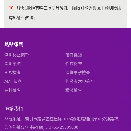
10.
「卵巢囊腫有咩症狀？月經亂＋腹脹可能係警號｜深圳怡康
專科醫生解構」
熱點標籤
深圳終止懷孕
落仔幾錢
深圳藥流
性病檢查
HPV檢查
深圳早孕檢查
AMH檢查
性激素六項檢查
婦科檢查
精液檢查
聯系我們
醫院地址：深圳市羅湖區紅桂路1018號(離羅湖口岸10分鍾路程)
咨詢熱線(24小時在線)：0755-25595888