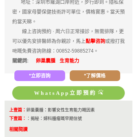
地址：深圳市羅湖口岸附近，步行即到。隱私保
密，國家母嬰保健技術許可單位，價格實惠。當天預
約當天睇。
‎線上咨詢預約 · ‎周六日正常接診，無需排隊，更
可以優先安排醫師為你親診，馬上
點擊咨詢
或撥打我
哋嘅免費咨詢熱線：00852-59885274。
關鍵詞:
卵巢囊腫
生育能力
*立即咨詢
*了解價格
WhatsApp立即預約
上壹篇：
卵巢囊腫：影響女性生育能力嘅因素
下壹篇：
：
揭秘：婦科腫瘤嘅早期信號
相關閱讀