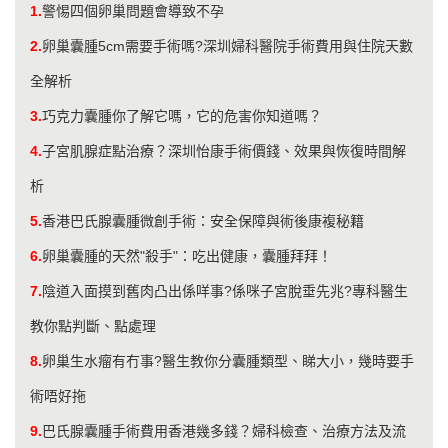
1.
警惕四個卵巢問題會導致不孕
2.
卵巢囊腫5cm需要手術嗎?深圳婦科醫院手術費用與住院天數
全解析
3.
巧克力囊腫你了解它嗎，它的危害你知道嗎？
4.
子宮肌腺症點治療？深圳怡康手術價錢、效果與恢復時間解
析
5.
香港巴氏腺囊腫微創手術：安全保障與術後康複秘籍
6.
卵巢囊腫的天然"殺手"：吃出健康，囊腫拜拜！
7.
陰道入面摸到舊肉凸出係咩事?係咪子宮脫垂先兆?專科醫生
教你點判斷、點處理
8.
卵巢生水瘤有冇事?醫生教你分囊腫類型、睇大小，幾時要手
術唔好拖
9.
巴氏腺囊腫手術費用香港幾多錢？婦科檢查、治療方法及流