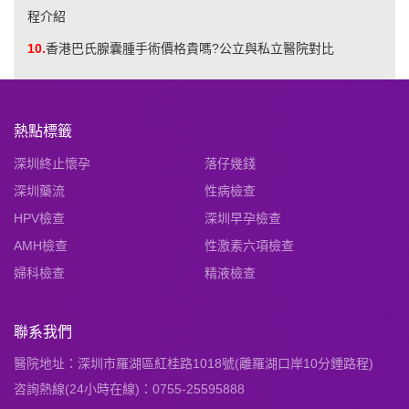
程介紹
10.
香港巴氏腺囊腫手術價格貴嗎?公立與私立醫院對比
熱點標籤
深圳終止懷孕
落仔幾錢
深圳藥流
性病檢查
HPV檢查
深圳早孕檢查
AMH檢查
性激素六項檢查
婦科檢查
精液檢查
聯系我們
醫院地址：深圳市羅湖區紅桂路1018號(離羅湖口岸10分鍾路程)
咨詢熱線(24小時在線)：0755-25595888