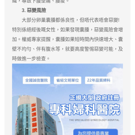
織，導致下腹墜痛、腰痠。
3. 惡變風險
大部分卵巢囊腫都係良性，但唔代表唔會惡變!
特別係絕經後嘅女性，如果發現囊腫，惡變風險會增
加。權威專家提醒，囊腫如果短時間內快速增大、囊
壁不均勻、伴有腹水等，就要高度警惕惡變可能，及
時做進一步檢查。