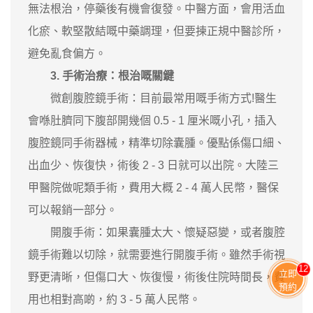
無法根治，停藥後有機會復發。中醫方面，會用活血
化瘀、軟堅散結嘅中藥調理，但要揀正規中醫診所，
避免亂食偏方。
3. 手術治療：根治嘅關鍵
微創腹腔鏡手術：目前最常用嘅手術方式!醫生
會喺肚臍同下腹部開幾個 0.5 - 1 厘米嘅小孔，插入
腹腔鏡同手術器械，精準切除囊腫。優點係傷口細、
出血少、恢復快，術後 2 - 3 日就可以出院。大陸三
甲醫院做呢類手術，費用大概 2 - 4 萬人民幣，醫保
可以報銷一部分。
開腹手術：如果囊腫太大、懷疑惡變，或者腹腔
鏡手術難以切除，就需要進行開腹手術。雖然手術視
11
立即
野更清晰，但傷口大、恢復慢，術後住院時間長，費
預約
用也相對高啲，約 3 - 5 萬人民幣。