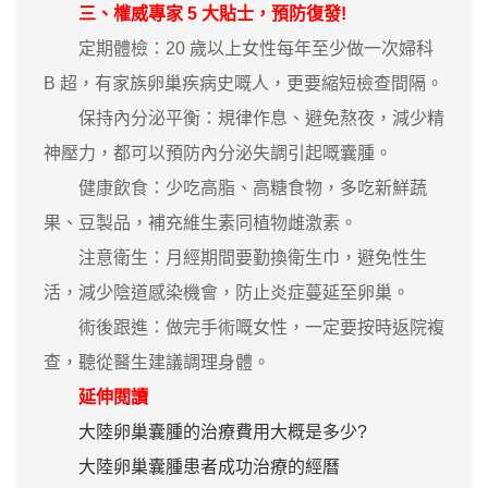
三、權威專家 5 大貼士，預防復發!
定期體檢：20 歲以上女性每年至少做一次婦科
B 超，有家族卵巢疾病史嘅人，更要縮短檢查間隔。
保持內分泌平衡：規律作息、避免熬夜，減少精
神壓力，都可以預防內分泌失調引起嘅囊腫。
健康飲食：少吃高脂、高糖食物，多吃新鮮蔬
果、豆製品，補充維生素同植物雌激素。
注意衛生：月經期間要勤換衛生巾，避免性生
活，減少陰道感染機會，防止炎症蔓延至卵巢。
術後跟進：做完手術嘅女性，一定要按時返院複
查，聽從醫生建議調理身體。
延伸閱讀
大陸卵巢囊腫的治療費用大概是多少?
大陸卵巢囊腫患者成功治療的經曆