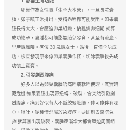
1. 影響生育功能
卵巢作為女性嘅「生孕大本營」，一旦長咗囊
腫，卵子嘅正常排出、受精過程都可能受阻。如果囊
腫長得太大，會壓迫卵巢組織，搞亂排卵週期;就算
成功懷孕，囊腫都可能影響胎兒發育，甚至有流產、
早產嘅風險。有位 30 歲嘅女士，婚後一直備孕唔成
功，檢查發現原來係卵巢囊腫作怪，切除囊腫後先成
功懷上寶寶。
2. 引發劇烈腹痛
好多人以為卵巢囊腫唔痛唔癢就唔使理，其實暗
藏危機!如果囊腫出現蒂扭轉、破裂，會突然引發劇
烈腹痛，痛到好似有人不斷絞緊肚腸，仲可能伴有噁
心、嘔吐，呢種情況屬於急腹症，要即刻去醫院急
救!就算無出現破裂，囊腫逐漸增大都會壓迫周圍組