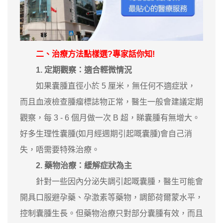
二、治療方法點樣選?專家話你知!
1. 定期觀察：適合輕微情況
如果囊腫直徑小於 5 厘米，無任何不適症狀，
而且血液檢查腫瘤標誌物正常，醫生一般會建議定期
觀察，每 3 - 6 個月做一次 B 超，睇囊腫有無增大。
好多生理性囊腫(如月經週期引起嘅囊腫)會自己消
失，唔需要特殊治療。
2. 藥物治療：緩解症狀為主
針對一些因內分泌失調引起嘅囊腫，醫生可能會
開具口服避孕藥、孕激素等藥物，調節荷爾蒙水平，
控制囊腫生長。但藥物治療只對部分囊腫有效，而且