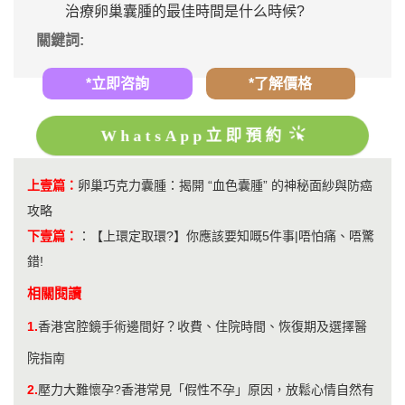
治療卵巢囊腫的最佳時間是什么時候?
關鍵詞:
*立即咨詢
*了解價格
WhatsApp立即預約
上壹篇：
卵巢巧克力囊腫：揭開 “血色囊腫” 的神秘面紗與防癌
攻略
下壹篇：
：
【上環定取環?】你應該要知嘅5件事|唔怕痛、唔驚
錯!
相關閱讀
1.
香港宮腔鏡手術邊間好？收費、住院時間、恢復期及選擇醫
院指南
2.
壓力大難懷孕?香港常見「假性不孕」原因，放鬆心情自然有