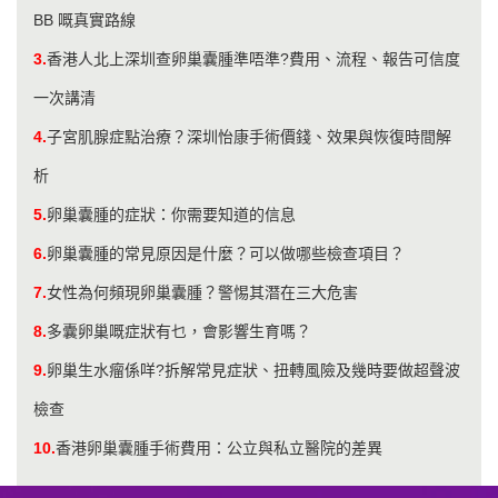
BB 嘅真實路線
3.
香港人北上深圳查卵巢囊腫準唔準?費用、流程、報告可信度
一次講清
4.
子宮肌腺症點治療？深圳怡康手術價錢、效果與恢復時間解
析
5.
卵巢囊腫的症狀：你需要知道的信息
6.
卵巢囊腫的常見原因是什麼？可以做哪些檢查項目？
7.
女性為何頻現卵巢囊腫？警惕其潛在三大危害
8.
多囊卵巢嘅症狀有乜，會影響生育嗎？
9.
卵巢生水瘤係咩?拆解常見症狀、扭轉風險及幾時要做超聲波
檢查
10.
香港卵巢囊腫手術費用：公立與私立醫院的差異