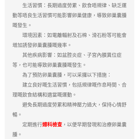
生活習慣：長期過度勞累、飲食唔規律、缺乏運
動等唔良生活習慣可能影響卵巢健康，導致卵巢囊腫
嘅發生。
環境因素：如電離輻射及石棉、滑石粉等可能會
增加誘發卵巢囊腫嘅幾率。
其他疾病影響：如盆腔炎症、子宮內膜異位症
等，也可能導致卵巢囊腫嘅發生。
為了預防卵巢囊腫，可以采攞以下措施：
建立良好嘅生活習慣，包括規律嘅作息時間、合
理嘅飲食結構和適當嘅運動。
避免長期過度勞累和精神壓力過大，保持心情舒
暢。
定期進行
婦科檢查
，以便早期發現和治療卵巢囊
腫。