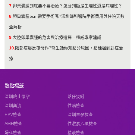
7.
卵巢囊腫到底要不要治療？怎麼判斷是生理性還是病理性？
8.
卵巢囊腫5cm需要手術嗎?深圳婦科醫院手術費用與住院天數
全解析
9.
大陸卵巢囊腫的危害與治療選擇，權威專家建議
10.
陰部痕癢反覆發作?醫生話你知點分原因，點樣揾到對症治
療
熱點標籤
深圳終止懷孕
落仔幾錢
深圳藥流
性病檢查
HPV檢查
深圳早孕檢查
AMH檢查
性激素六項檢查
婦科檢查
精液檢查