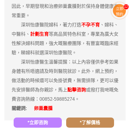
因此，早期發現和治療卵巢囊腫對於保持身體健康非
13
立即
預約
常重要。
深圳怡康醫院婦科，著力打造
不孕不育
、婦科、
中醫科、
計劃生育
等高品質特色科室，專業為廣大女
性解決婦科問題，強大嘅醫療團隊，有豐富嘅臨床經
驗，睇婦科就選深圳怡康醫院。
深圳怡康醫生溫馨提醒：以上內容僅供參考如果
身體有所唔適請及時到醫院就診。此外，網上預約，
做活動的時候還可以免掛號費，無需排隊，更可以優
先安排醫師為你親診，馬上
點擊咨詢
或撥打我哋嘅免
費咨詢熱線：00852-59885274。
關鍵詞:
卵巢囊腫
*立即咨詢
*了解價格