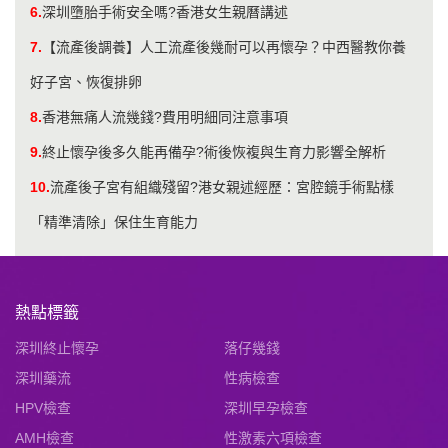
6.
深圳墮胎手術安全嗎?香港女生親曆講述
7.
【流產後調養】人工流產後幾耐可以再懷孕？中西醫教你養
好子宮、恢復排卵
8.
香港無痛人流幾錢?費用明細同注意事項
9.
終止懷孕後多久能再備孕?術後恢複與生育力影響全解析
10.
流產後子宮有組織殘留?港女親述經歷：宮腔鏡手術點樣
「精準清除」保住生育能力
熱點標籤
深圳終止懷孕
落仔幾錢
深圳藥流
性病檢查
HPV檢查
深圳早孕檢查
AMH檢查
性激素六項檢查