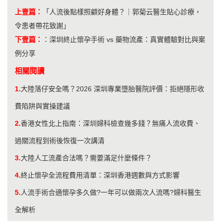
上壹篇：
「人流後點樣照顧好身體？｜郭菊云醫生貼心診療，
令患者帶花致謝」
下壹篇：
：
深圳終止懷孕手術 vs 藥物流產：真實體驗對比與案
例分享
相關閱讀
1.
大陸落仔安全嗎？2026 深圳專業墮胎醫院評價：拒絕隱形收
費陷阱與實操建議
2.
香港女性北上指南：深圳婦科檢查幾多錢？無痛人流收費、
過關流程到術後恢復一次講清
3.
大陸人工流產合法嗎？需要滿足什麼條件？
4.
終止懷孕全流程費用清單：深圳香港週數與方式影響
5.
人流手術合適懷孕多久做?一年可以做兩次人流嗎?婦科醫生
全解析