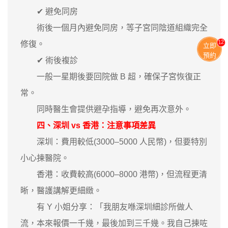
✔ 避免同房
術後一個月內避免同房，等子宮同陰道組織完全
11
修復。
立即
預約
✔ 術後複診
一般一星期後要回院做 B 超，確保子宮恢復正
常。
同時醫生會提供避孕指導，避免再次意外。
四、深圳 vs 香港：注意事項差異
深圳：費用較低(3000–5000 人民幣)，但要特別
小心揀醫院。
香港：收費較高(6000–8000 港幣)，但流程更清
晰，醫護講解更細緻。
有 Y 小姐分享：「我朋友喺深圳細診所做人
流，本來報價一千幾，最後加到三千幾。我自己揀咗