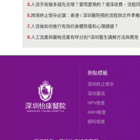
3.
人流手術幾多錢先合理？要唔要預約？港深收費、流程
5.
跨境終止懷孕必讀：香港 / 深圳醫院預約流程與文件準
7.
人流後如何進行有效的身體恢復和心理調適？
9.
人工流產與藥物流產有咩分別?深圳醫生講解方法與費用
熱點標籤
深圳終止懷孕
深圳藥流
HPV檢查
AMH檢查
婦科檢查