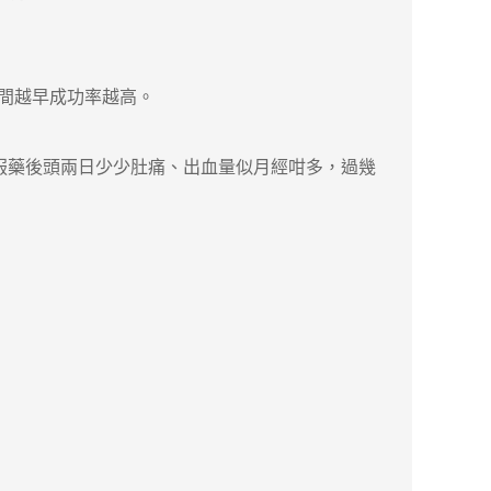
間越早成功率越高。
服藥後頭兩日少少肚痛、出血量似月經咁多，過幾