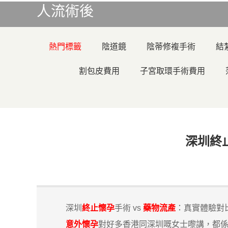
人流術後
熱門標籤
陰道鏡
陰蒂修複手術
結
割包皮費用
子宮取環手術費用
深圳終
深圳
終止懷孕
手術 vs
藥物流產
：真實體驗對
意外懷孕
對好多香港同深圳嘅女士嚟講，都係