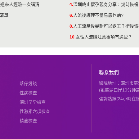
同過來人經驗一次講清
4.
深圳終止懷孕親身分享：幾時恢複
備清單
6.
人流後護理不當易患乜病?
8.
人工流產後幾耐可以返工？術後恢
10.
女性人流嘅注意事項有邊些？
聯系我們
醫院地址：深圳市羅湖
落仔幾錢
(離羅湖口岸10分鍾路
性病檢查
咨詢熱線(24小時在線)：
深圳早孕檢查
性激素六項檢查
精液檢查