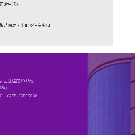
正常生活?
復時間表、出血及注意事項
區紅桂路1018號
程)
0755-25595888