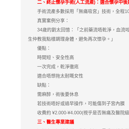
二、終止懷孕手術(
人工流產
)：適合懷孕中
手術流產多數採用「無痛吸宮」技術，全程10分
真實案例分享：
34歲的劉太回憶：「之前藥流唔乾淨，血流咗
生仲教我點樣調理身體，避免再次懷孕。」
優點：
時間短、安全性高
一次完成，乾淨徹底
適合唔想拖太耐嘅女性
缺點：
需麻醉，術後要休息
若技術唔好或過早操作，可能傷到子宮內膜
收費約 ¥2.000-¥4.000(視乎是否無痛及醫院級
三、醫生專業建議