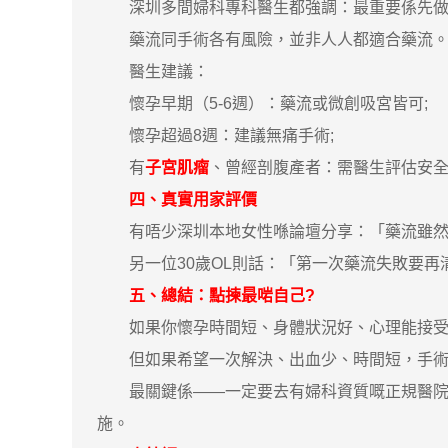
深圳多間婦科專科醫生都強調：最重要係先做
藥流同手術各有風險，並非人人都適合藥流。若
醫生建議：
懷孕早期（5-6週）：藥流或微創吸宮皆可;
懷孕超過8週：建議無痛手術;
有
子宮肌瘤
、曾經剖腹產者：需醫生評估安
四、真實用家評價
有唔少深圳本地女性喺論壇分享：「藥流雖然自
另一位30歲OL則話：「第一次藥流失敗要再清
五、總結：點揀最啱自己?
如果你懷孕時間短、身體狀況好、心理能接受藥
但如果希望一次解決、出血少、時間短，手術
最關鍵係——一定要去有婦科資質嘅正規醫院，
施。