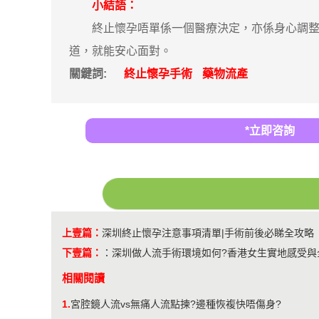
小結語：
終止懷孕唔單係一個醫療決定，亦係身心調整嘅
道，就能安心面對。
關鍵詞:
終止懷孕手術
藥物流產
*立即咨詢
上壹篇：
深圳終止懷孕注意事項清單|手術前後必睇全攻略
下壹篇：
：
深圳做人流手術環境如何?香港女生實地感受與
相關閱讀
1.
宮腔鏡人流vs無痛人流點揀?邊種恢複快唔傷身?