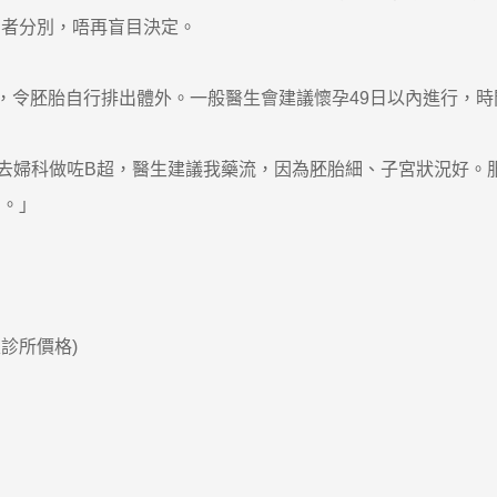
兩者分別，唔再盲目決定。
令胚胎自行排出體外。一般醫生會建議懷孕49日以內進行，時
去婦科做咗B超，醫生建議我藥流，因為胚胎細、子宮狀況好。
留。」
家診所價格)
宮