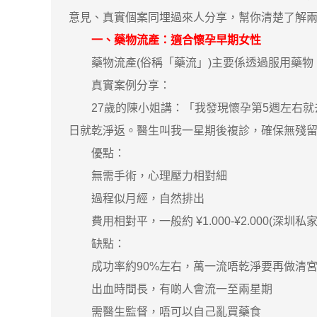
意見、真實個案同埋過來人分享，幫你清楚了解
一、藥物流產：適合懷孕早期女性
藥物流產(俗稱「藥流」)主要係透過服用藥物，
真實案例分享：
27歲的陳小姐講：「我發現懷孕第5週左右就
日就乾淨返。醫生叫我一星期後複診，確保無殘
優點：
無需手術，心理壓力相對細
過程似月經，自然排出
費用相對平，一般約 ¥1.000-¥2.000(深圳私
缺點：
成功率約90%左右，萬一流唔乾淨要再做清
出血時間長，有啲人會流一至兩星期
需醫生監督，唔可以自己亂買藥食