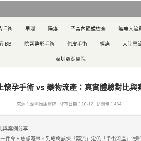
紮手術
早泄
陽痿
子宮內窺鏡檢查
無痛人流
落 BB
陰唇整形手術
包皮手術
經痛
大陸藥
深圳羅湖醫院
止懷孕手術 vs 藥物流產：真實體驗對比與
來源：深圳怡康醫院
發布日期：10-12
訪問量：464
比與案例分享
一件令人焦慮嘅事。到底應該揀「藥流」定係「手術流產」?邊