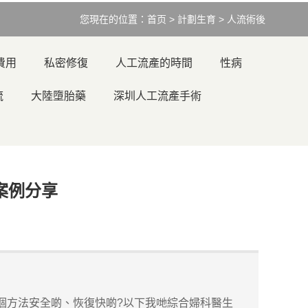
您現在的位置：
首页
>
計劃生育
>
人流術後
費用
私密修復
人工流產的時間
性病
流
大陸墮胎藥
深圳人工流產手術
案例分享
個方法安全啲、恢復快啲?以下我哋綜合婦科醫生