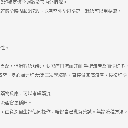
B超確定懷孕週數及宮內外情況。
懷孕時間超過7週、或者宮外孕風險高，就唔可以用藥流。
全性。
然，但過程唔舒服，要忍痛同流血好耐;手術流產反而快好多
宮，身心壓力好大;第二次學精咗，直接做無痛流產，恢復好快
物反應，可以考慮藥流;
流產會更穩陣。
由資深醫生評估同操作，唔好自己亂買藥試。無論邊種方法，