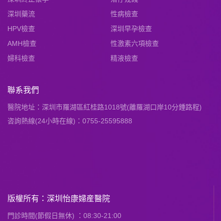
深圳藥流
性病檢查
HPV檢查
深圳早孕檢查
AMH檢查
性激素六項檢查
婦科檢查
精液檢查
聯系我們
醫院地址：深圳市羅湖區紅桂路1018號(離羅湖口岸10分鍾路程)
咨詢熱線(24小時在線)：0755-25595888
版權所有：深圳怡康婦産醫院
門診時間(節假日無休) ：08:30-21:00