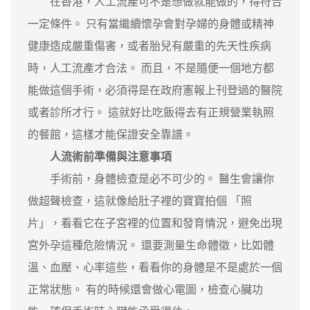
在香港，人工流產可不是想做就能做的，得符合
一定條件。 只有當繼續懷孕會對孕婦的身體或精神
健康造成嚴重傷害，或者胎兒有嚴重的先天性疾病
時，人工流產才合法。 而且，不是隨便一個地方都
能做這個手術，必須得是在政府憲報上刊登過的醫院
或者診所才行。 這就好比吃飯得去有正規營業執照
的餐館，這樣才能保證安全靠譜。
人流術前準備與注意事項
手術前，身體檢查是必不可少的。 醫生會讓你
做超聲檢查，這就像給肚子裡的寶寶拍個 「照
片」，看看它在子宮裡的位置和發育情況，避免出現
宮外孕這種危險情況。 還要測量生命體徵，比如體
溫、血壓、心率這些，看看你的身體是不是處於一個
正常狀態。 有的時候還會做心電圖，檢查心臟功