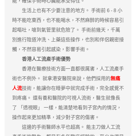
能，確保手術時心臟能承受得住。
生活上也有不少要注意的地方。 手術前 6 - 8 小
時不能吃東西，也不能喝水，不然麻醉的時候容易引
起嘔吐，嗆到氣管里就危險了。 手術前幾天，千萬
別進行陰道沖洗、上藥這些操作，也別和伴侶親密接
觸，不然容易引起感染，影響手術。
香港人工流產手術優勢
香港在醫療技術方面一直都很厲害，人工流產手
術也不例外。 就拿港安醫院來說，他們採用的
無痛
人流
技術，能讓你在睡夢中就完成手術，完全感覺不
到疼痛。 還有養和醫院的可視人流術，醫生就像長
了 「透視眼」 一樣，能清楚地看到子宮內的情況，
操作起來更加精準，減少對子宮的傷害。
這邊的手術醫師水平也超高。 能主刀做人工流