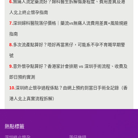
6.
無痛人流定藥流好？婦科醫生拆解傷身程度、費用差異及港
人北上終止懷孕指南
7.
深圳婦科醫院落仔價格｜藥流vs無痛人流費用差異+風險規避
指南
8.
多次流產點算好？唔好再當黑仔，可能系不孕不育嘅早期警
號
9.
意外懷孕點算好？香港家計會排期 vs 深圳手術流程、收費及
即日預約實測
10.
深圳終止懷孕過程係點？由網上預約到當日手術全記錄（香
港人北上真實流程拆解）
熱點標籤
深圳終止懷孕
落仔幾錢