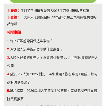
上壹篇：
深圳子宮攞環要幾錢?2025子宮環攞出收費標准
下壹篇：
：
​大陸人流醫院點揀？排名同選擇正規醫療機構攻略
話你知
相關閱讀
1.
終止妊娠前需要做邊些准備？
2.
深圳做人流手術前要準備什麼東西？
3.
大陸落仔價錢相差大？專業婦科醫院 vs 小型診所收費陷阱大
公開
4.
藥流 VS 人流 2025 對比：深圳費用 / 恢復時間 / 風險・如何
選對減少傷害？
5.
避坑指南：2026深圳人工流產手術費用、完整流程與可靠醫
院真實推薦