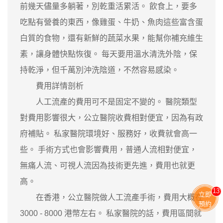
前幾天儘量多躺著，別乾重活累活。 飲食上，要多
吃點有營養的東西，像雞蛋、牛奶、魚肉這些富含蛋
白質的食物，還有新鮮的蔬菜水果，能幫你補充維生
素，讓身體快點恢復。 每天要用溫水清洗外陰，保
持乾淨，但千萬別沖洗陰道，不然容易感染。
費用詳情剖析
人工流產的費用可不是固定不變的。 醫院類型
對費用影響很大，公立醫院收費相對便宜，因為有政
府補貼。 私家醫院環境好、服務好，收費就會高一
些。 手術方式也會影響費用，普通人流相對便宜，
無痛人流、可視人流因為技術更先進，費用也就更
高。
13
立即
在香港，公立醫院做人工流產手術，費用大概在
預約
3000 - 8000 港幣左右。 私家醫院的話，費用區間就