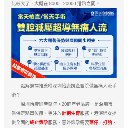
比較大了，大概在 8000 - 20000 港幣之間。
點解選擇推薦喺深圳怡康婦產醫院做無痛人流手
術？
深圳怡康婦產醫院，20餘年老品牌，是深圳市
醫保定點單位擁，專注於
計劃生育
服務，港深婦女提
供全面的
終止懷孕
服務，意外懷孕需要
落仔
，
打胎
，