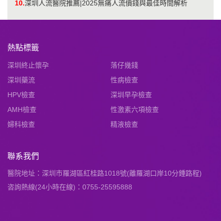
10.
深圳人流醫院推薦|2025無痛人流價錢與最佳時間解析
熱點標籤
深圳終止懷孕
落仔幾錢
深圳藥流
性病檢查
HPV檢查
深圳早孕檢查
AMH檢查
性激素六項檢查
婦科檢查
精液檢查
聯系我們
醫院地址：深圳市羅湖區紅桂路1018號(離羅湖口岸10分鍾路程)
咨詢熱線(24小時在線)：0755-25595888