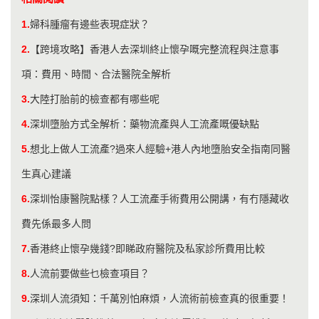
1.
婦科腫瘤有邊些表現症狀？
2.
【跨境攻略】香港人去深圳終止懷孕嘅完整流程與注意事
項：費用、時間、合法醫院全解析
3.
大陸打胎前的檢查都有哪些呢
4.
​深圳墮胎方式全解析：藥物流產與人工流產嘅優缺點
5.
想北上做人工流產?過來人經驗+港人內地墮胎安全指南同醫
生真心建議
6.
深圳怡康醫院點樣？人工流產手術費用公開講，有冇隱藏收
費先係最多人問
7.
香港終止懷孕幾錢?即睇政府醫院及私家診所費用比較
8.
人流前要做些乜檢查項目？
9.
​深圳人流須知：千萬別怕麻煩，人流術前檢查真的很重要！