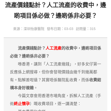
流產價錢點計？人工流產的收費中，邊
啲項目係必做？邊啲係非必要？
來源：深圳怡康醫院
發布日期：03-03
訪問量：315
流產價錢點計？
人工流產
的收費中，邊啲項目係
必做？邊啲係非必要？
喺香港，講到「人工流產幾錢」，好多女仔第一
反應係上網搜尋，但你會發現價錢由幾千到幾萬都
有。點解差咁遠？其實唔係醫院亂收費，而係
收費結
構本身好複雜
。
今篇文章會用香港市場角度，拆解人工流產（手
術
終止懷孕
）嘅收費項目，逐一講清楚：