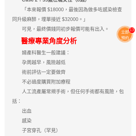
「本來報價 $18000，最後因為做多咗感染檢查
同升級麻醉，埋單接近 $32000。」
可見，最終價錢同初步報價可能有出入。
13
立即
預約
醫療專業角度分析
婦產科醫生一般建議：
孕周越早，風險越低
術前評估一定要做齊
不必過度購買附加療程
人工流產屬常規手術，但任何手術都有風險，包
括：
出血
感染
子宮穿孔（罕見）