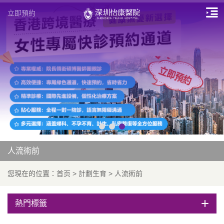
立即預約
人流術前
您現在的位置：
首页
>
計劃生育
>
人流術前
熱門標籤