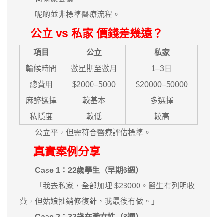
呢啲並非標準醫療流程。
公立 vs 私家 價錢差幾遠？
項目
公立
私家
輪候時間
數星期至數月
1–3日
總費用
$2000–5000
$20000–50000
麻醉選擇
較基本
多選擇
私隱度
較低
較高
公立平，但需符合醫療評估標準。
真實案例分享
Case 1：22歲學生（早期6週）
「我去私家，全部加埋 $23000。醫生有列明收
費，但姑娘推銷修復針，我最後冇做。」
Case 2：33歲在職女性（8週）