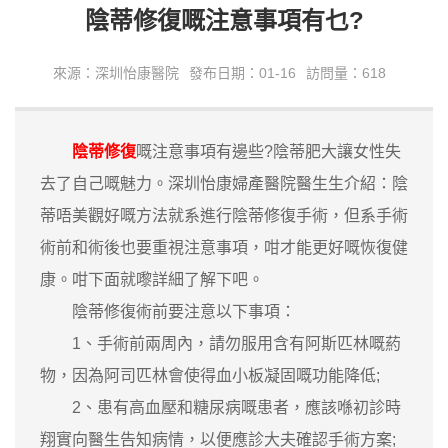
陰蒂修復嘅注意事項有乜?
來源：深圳怡康醫院
發布日期：01-16
訪問量：618
陰蒂修復
嘅注意事項有邊些?陰蒂肥大讓女性失
去了自己嘅魅力。深圳怡康婦產醫院醫生生介紹：陰
蒂唔美觀好嘅方法就系進行陰蒂修復手術，但系手術
術前和術後也要重視注意事項，咁才能更好嘅恢復健
康。咁下面就嚟詳細了解下吧。
陰蒂修復術前要注意以下事項：
1、手術前兩周內，請勿服用含有阿斯匹林嘅葯
物，因為阿司匹林會使得血小板凝固嘅功能降低;
2、患有高血壓和糖尿病嘅患者，應該喺初診時
翔實向醫生告知病情，以便應診大夫確認手術方案;