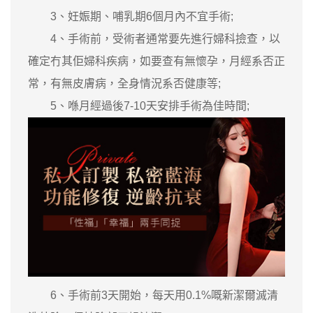
3、妊娠期、哺乳期6個月內不宜手術;
4、手術前，受術者通常要先進行婦科撿查，以
確定冇其佢婦科疾病，如要查有無懷孕，月經系否正
常，有無皮膚病，全身情況系否健康等;
5、喺月經過後7-10天安排手術為佳時間;
6、手術前3天開始，每天用0.1%嘅新潔爾滅清