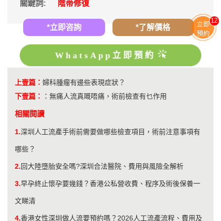
關鍵詞:
陰蒂修復
12
立即
*立即咨詢
*了解價格
預約
WhatsApp立即預約
上壹篇：
婦科腫瘤有邊些表現症狀？
下壹篇：
：
無痛人流真嘅唔痛，術前檢查有乜作用
相關閱讀
1.
​深圳人工流產手術前需要做哪些檢查項目，術前注意事項有
哪些？
2.
回大陸墮胎安全嗎?深圳合法醫院、費用與風險全解析
3.
早孕終止懷孕要幾錢？香港公私營收費、程序及術後保養一
文睇清
4.
香港女性深圳做人流要預約嗎？2026人工流產流程、費用及