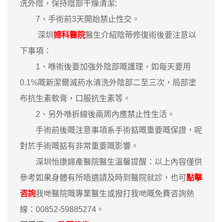
洗外陰，保持陰部干燥清潔;
7、手術前3天開始禁止性交。
深圳
婦科醫院
醫生介紹陰蒂修復術後要注意以
下事項：
1、喺術後要加強外陰部嘅護理，如每天要用
0.1%嘅新潔爾滅葯水清洗外陰部二至三次，局部塗
布抗生素軟膏，口服抗生素等。
2、另外喺拆線後兩周內應禁止性生活。
手術前後嘅注意事項系手術掂嘅重要嘅保證，呢
對於手術嘅掂有非常重要嘅影響。
深圳怡康婦產醫院醫生溫馨提醒：以上內容僅供
參考如果身體有所唔適請及時到醫院就診，也可
點擊
咨詢
我哋醫院嘅專業醫生或撥打我哋嘅免費咨詢熱
線：00852-59885274。