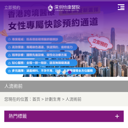
立即預約
人流術前
您現在的位置：
首页
>
計劃生育
>
人流術前
熱門標籤