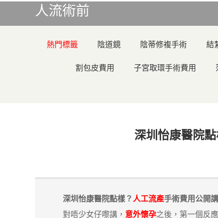
人流術前
熱門標籤
陰道鏡
陰蒂修複手術
結
割包皮費用
子宮取環手術費用
深圳怡康醫院點
深圳怡康醫院點樣？
人工流產
手術費用公開
對唔少女仔嚟講，
意外懷孕
之後，第一個反