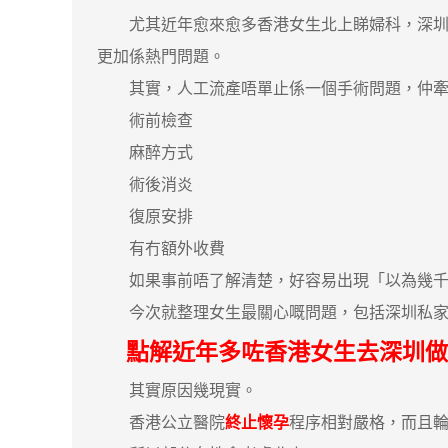
尤其近年愈來愈多香港女生北上睇婦科，深圳人
更加係熱門問題。
其實，人工流產唔單止係一個手術問題，仲牽
術前檢查
麻醉方式
術後消炎
復原安排
有冇額外收費
如果事前唔了解清楚，好容易出現「以為幾千
今次就整理女生最關心嘅問題，包括深圳私家醫
點解近年多咗香港女生去深圳做
其實原因幾現實。
香港公立醫院
終止懷孕
程序相對嚴格，而且