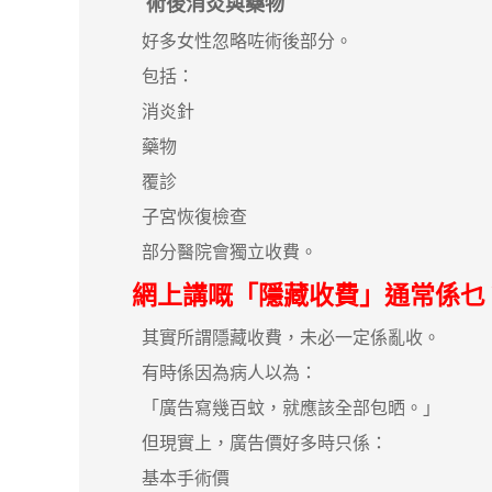
術後消炎與藥物
好多女性忽略咗術後部分。
包括：
消炎針
藥物
覆診
子宮恢復檢查
部分醫院會獨立收費。
網上講嘅「隱藏收費」通常係乜
其實所謂隱藏收費，未必一定係亂收。
有時係因為病人以為：
「廣告寫幾百蚊，就應該全部包晒。」
但現實上，廣告價好多時只係：
基本手術價