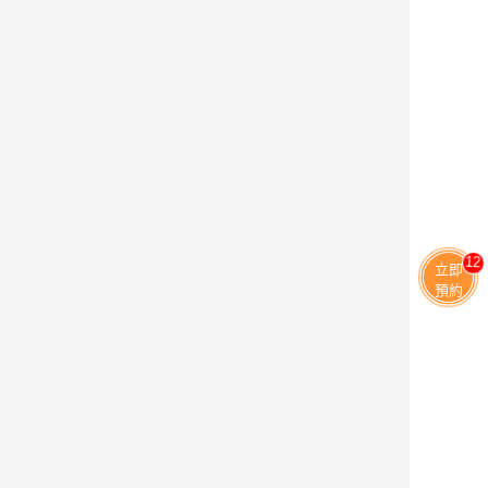
11
立即
預約