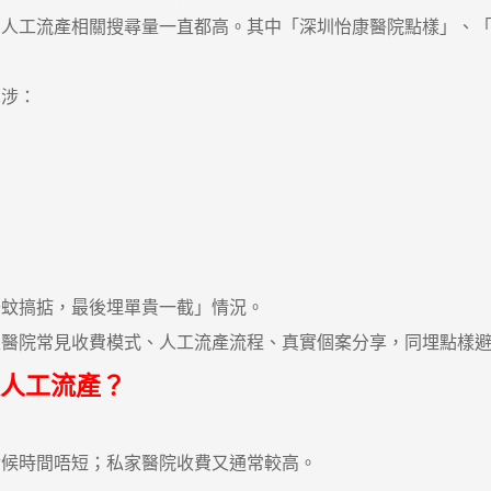
工流產相關搜尋量一直都高。其中「深圳怡康醫院點樣」、「
涉：
蚊搞掂，最後埋單貴一截」情況。
院常見收費模式、人工流產流程、真實個案分享，同埋點樣避
人工流產？
輪候時間唔短；私家醫院收費又通常較高。