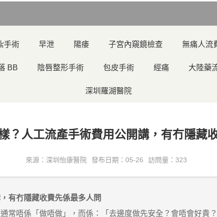
紮手術
早泄
陽痿
子宮內窺鏡檢查
無痛人流
落 BB
陰唇整形手術
包皮手術
經痛
大陸藥
深圳羅湖醫院
樣？人工流產手術費用公開講，有冇隱藏
來源：深圳怡康醫院
發布日期：05-26
訪問量：323
講，有冇隱藏收費先係最多人問
應通常唔係「做唔做」，而係：「去邊度做先安全？會唔會好貴