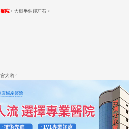
科醫院
，大概半個鐘左右。
會大啲。