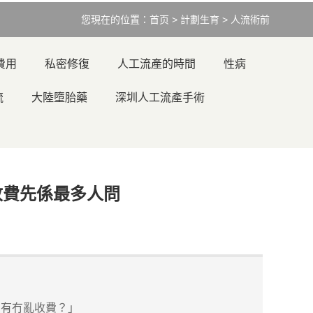
您現在的位置：
首页
>
計劃生育
>
人流術前
費用
私密修復
人工流產的時間
性病
流
大陸墮胎藥
深圳人工流產手術
收費先係最多人問
？有冇亂收費？」