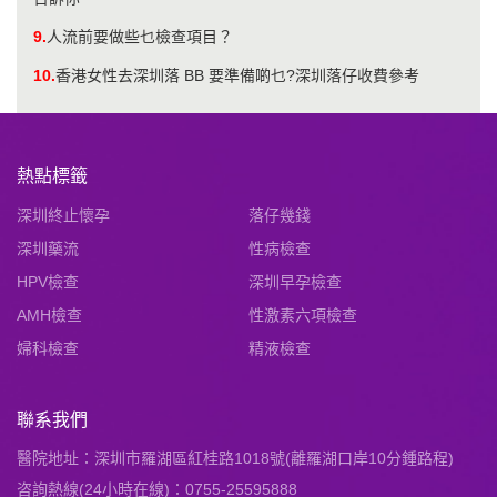
9.
人流前要做些乜檢查項目？
10.
香港女性去深圳落 BB 要準備啲乜?深圳落仔收費參考
熱點標籤
深圳終止懷孕
落仔幾錢
深圳藥流
性病檢查
HPV檢查
深圳早孕檢查
AMH檢查
性激素六項檢查
婦科檢查
精液檢查
聯系我們
醫院地址：深圳市羅湖區紅桂路1018號(離羅湖口岸10分鍾路程)
咨詢熱線(24小時在線)：0755-25595888