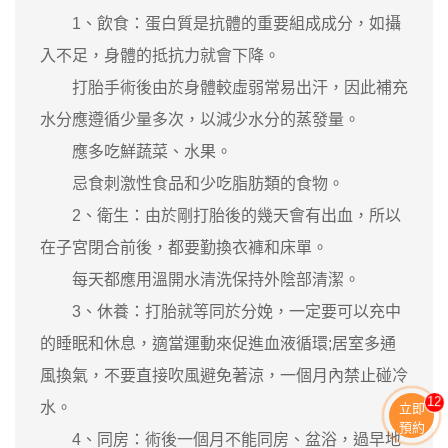
1、飲食：蛋白質是抗體的重要組成成分，如攝
入不足，身體的抵抗力就會下降。
打胎手術後由於身體較虛弱常易出汗，因此補充
水分應遵循少量多次，以減少水分的蒸發量。
應多吃鮮蔬菜、水果。
忌食刺激性食品和少吃脂肪類的食物。
2、衛生：由於剛打胎後的幾天會有出血，所以
在子宮閉合前後，都要勤換衣褲和床單。
每天都應用溫開水清洗保持外陰部清潔。
3、休養：打胎就等同於分娩，一定要可以充中
的睡眠和休息，適當運動來促進血液循環;居室多通
風換氣，不要直接吹風避免著涼，一個月內禁止碰冷
11
水。
立即
預約
4、同房：術後一個月不能同房、盆浴，過早地