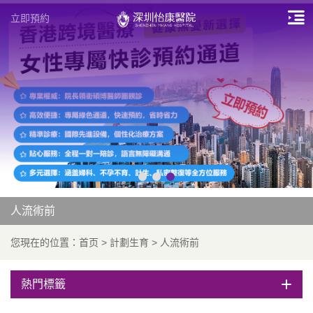
立即預約
人流術前
您現在的位置：
首页
>
計劃生育
>
人流術前
熱門標籤