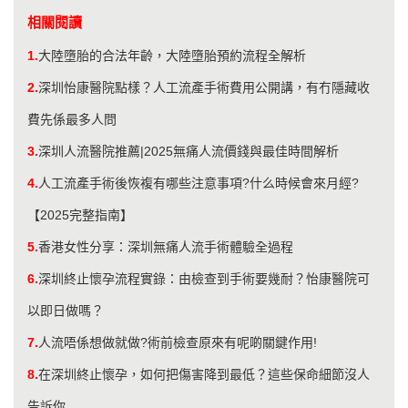
相關閱讀
1.
大陸墮胎的合法年齡，大陸墮胎預約流程全解析
2.
深圳怡康醫院點樣？人工流產手術費用公開講，有冇隱藏收
費先係最多人問
3.
深圳人流醫院推薦|2025無痛人流價錢與最佳時間解析
4.
人工流產手術後恢複有哪些注意事項?什么時候會來月經?
【2025完整指南】
5.
香港女性分享：深圳無痛人流手術體驗全過程
6.
深圳終止懷孕流程實錄：由檢查到手術要幾耐？怡康醫院可
以即日做嗎？
7.
人流唔係想做就做?術前檢查原來有呢啲關鍵作用!
8.
在深圳終止懷孕，如何把傷害降到最低？這些保命細節沒人
告訴你