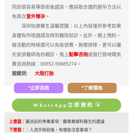
同房很容易導致術後感染，應採取合適的避孕方法以
免再次
意外懷孕
。
深圳怡康醫生溫馨提醒：以上內容僅供參考如果
身體有所唔適請及時到醫院就診。此外，網上預約，
做活動的時候還可以免掛號費，無需排隊，更可以優
先安排醫師為你親診，馬上
點擊咨詢
或撥打我哋嘅免
費咨詢熱線：00852-59885274。
關鍵詞:
大陸打胎
*立即咨詢
*了解價格
WhatsApp立即預約
上壹篇：
藥流前的準備事項：聽專業婦科醫生的建議
下壹篇：
：
人流手術前後，有哪些注意事項？