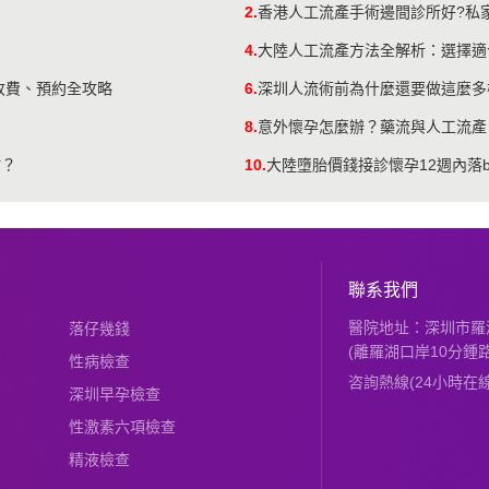
2.
香港人工流產手術邊間診所好?私
4.
大陸人工流產方法全解析：選擇適
收費、預約全攻略
6.
深圳人流術前為什麼還要做這麼多
8.
意外懷孕怎麼辦？藥流與人工流產
點？
10.
大陸墮胎價錢接診懷孕12週內落b
聯系我們
醫院地址：深圳市羅湖
落仔幾錢
(離羅湖口岸10分鍾路
性病檢查
咨詢熱線(24小時在線)：
深圳早孕檢查
性激素六項檢查
精液檢查