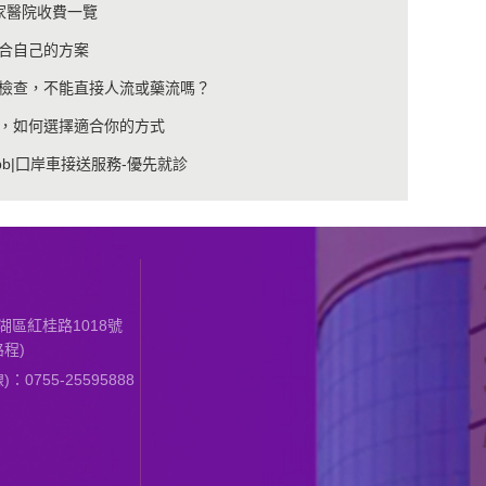
家醫院收費一覽
合自己的方案
檢查，不能直接人流或藥流嗎？
，如何選擇適合你的方式
b|囗岸車接送服務-優先就診
區紅桂路1018號
程)
0755-25595888