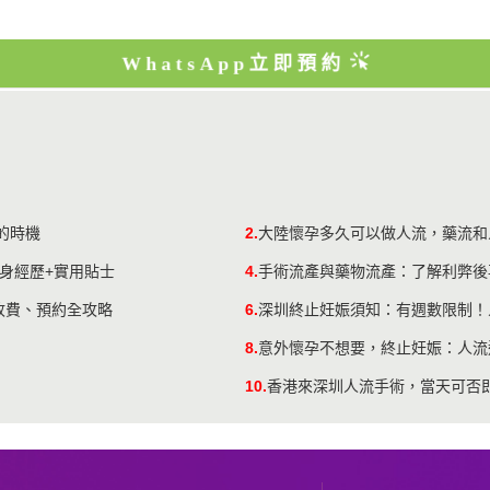
WhatsApp立即預約
的時機
2.
大陸懷孕多久可以做人流，藥流和
身經歷+實用貼士
4.
手術流產與藥物流產：了解利弊後
收費、預約全攻略
6.
深圳終止妊娠須知：有週數限制！
8.
意外懷孕不想要，終止妊娠：人流
10.
香港來深圳人流手術，當天可否