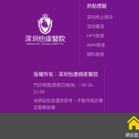
熱點標籤
深圳終止懷孕
深圳藥流
HPV檢查
AMH檢查
婦科檢查
版權所有：深圳怡康婦産醫院
門診時間(節假日無休) ：08:30-
21:00
本網站信息僅供慘考，不能作爲診療
及醫療依據
網站首