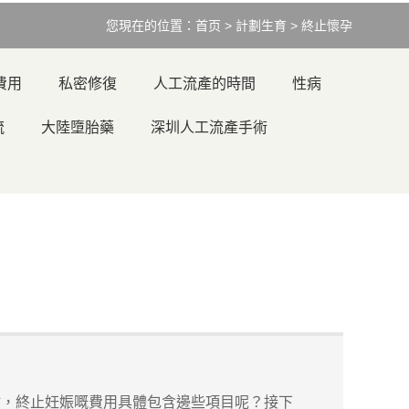
您現在的位置：
首页
>
計劃生育
>
終止懷孕
費用
私密修復
人工流產的時間
性病
流
大陸墮胎藥
深圳人工流產手術
，終止妊娠嘅費用具體包含邊些項目呢？接下