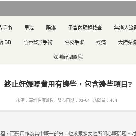
紮手術
早泄
陽痿
子宮內窺鏡檢查
無痛人流
落 BB
陰唇整形手術
包皮手術
經痛
大陸藥
深圳羅湖醫院
終止妊娠嘅費用有邊些，包含邊些項目?
來源：深圳怡康醫院
發布日期：01-04
訪問量：464
，而費用作為其中嘅一部分，也系眾多女性所關心嘅問題。咁