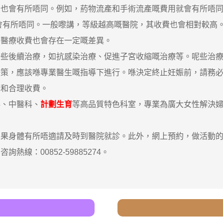
用也會有所唔同。例如，葯物流產和手術流產嘅費用就會有所唔
會有所唔同。一般嚟講，等級越高嘅醫院，其收費也會相對較高
其醫療收費也會存在一定嘅差異。
一些後續治療，如抗感染治療、促進子宮收縮嘅治療等。呢些治
，應該喺專業醫生嘅指導下進行。喺決定終止妊娠前，請務必
全和合理收費。
科、中醫科、
計劃生育
等高品質特色科室，專業為廣大女性解決
身體有所唔適請及時到醫院就診。此外，網上預約，做活動的
熱線：00852-59885274。