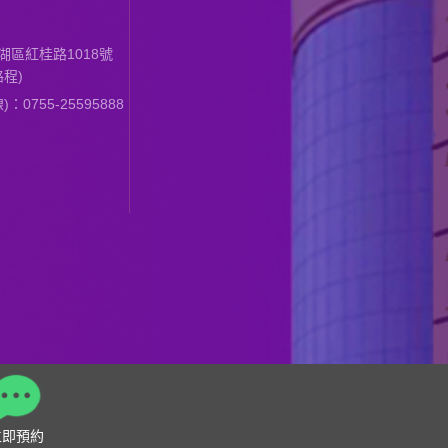
區紅桂路1018號
程)
0755-25595888
立即預約