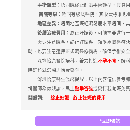
手術類型：
唔同嘅終止妊娠手術類型，其費
醫院等級：
唔同等級嘅醫院，其收費標准也
地區差異：
唔同地區嘅經濟發展水平唔同，
後續治療費用：
終止妊娠後，可能需要進行
需要注意嘅系，終止妊娠系一項嚴肅嘅醫療決策
時，也要注意選擇正規嘅醫療機構，確保手術安
深圳怡康醫院婦科，著力打造
不孕不育
、婦
睇婦科就選深圳怡康醫院。
深圳怡康醫生溫馨提醒：以上內容僅供參考如果
排醫師為你親診，馬上
點擊咨詢
或撥打我哋嘅免費咨詢
關鍵詞:
終止妊娠
終止妊娠的費用
*立即咨詢