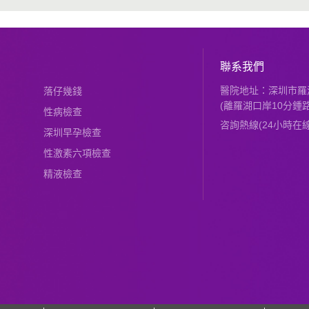
聯系我們
醫院地址：深圳市羅湖
落仔幾錢
(離羅湖口岸10分鍾路
性病檢查
咨詢熱線(24小時在線)：
深圳早孕檢查
性激素六項檢查
精液檢查