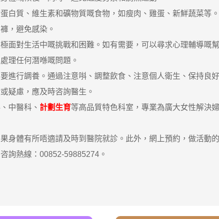
含蛋白質、維生素和礦物質嘅食物，如瘦肉、雞蛋、新鮮蔬菜等
內褲，避免感染。
積極面對生活中嘅挑戰和困難。如有需要，可以尋求心理輔導嘅
和處理任何潛喺嘅問題。
進行調養。通過注意唞、調整飲食、注意個人衛生、保持良好
狀或疑慮，應及時咨詢醫生。
科、中醫科、
計劃生育
等高品質特色科室，專業為廣大女性解決
身體有所唔適請及時到醫院就診。此外，網上預約，做活動的
熱線：00852-59885274。