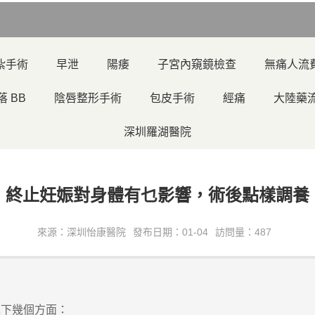
紮手術
早泄
陽痿
子宮內窺鏡檢查
無痛人流
落 BB
陰唇整形手術
包皮手術
經痛
大陸藥
深圳羅湖醫院
終止妊娠對身體有乜影響，術後點樣調養
來源：深圳怡康醫院
發布日期：01-04
訪問量：487
下幾個方面：