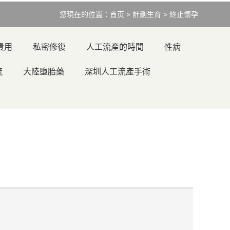
您現在的位置：
首页
>
計劃生育
>
終止懷孕
費用
私密修復
人工流產的時間
性病
流
大陸墮胎藥
深圳人工流產手術