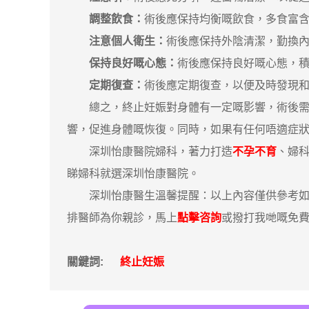
調整飲食：
術後應保持均衡嘅飲食，多食富
注意個人衛生：
術後應保持外陰清潔，勤換
保持良好嘅心態：
術後應保持良好嘅心態，
定期復查：
術後應定期復查，以便及時發現
總之，終止妊娠對身體有一定嘅影響，術後需要
響，促進身體嘅恢復。同時，如果有任何唔適症
深圳怡康醫院婦科，著力打造
不孕不育
、婦
睇婦科就選深圳怡康醫院。
深圳怡康醫生溫馨提醒：以上內容僅供參考如果
排醫師為你親診，馬上
點擊咨詢
或撥打我哋嘅免費咨詢
關鍵詞:
終止妊娠