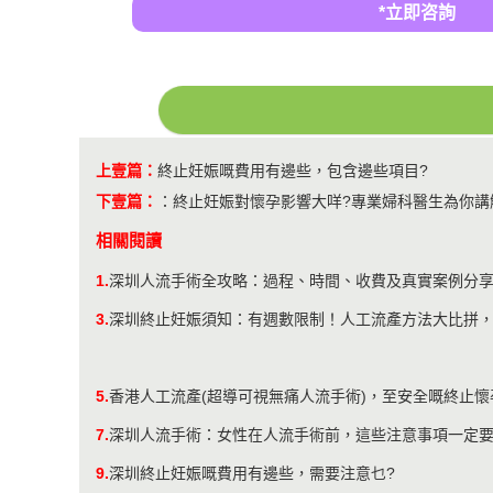
*立即咨詢
上壹篇：
終止妊娠嘅費用有邊些，包含邊些項目?
下壹篇：
：
終止妊娠對懷孕影響大咩?專業婦科醫生為你講
相關閱讀
1.
深圳人流手術全攻略：過程、時間、收費及真實案例分
3.
深圳終止妊娠須知：有週數限制！人工流產方法大比拼
5.
​香港人工流產(超導可視無痛人流手術)，至安全嘅終止懷
7.
深圳人流手術：女性在人流手術前，這些注意事項一定
9.
深圳終止妊娠嘅費用有邊些，需要注意乜?