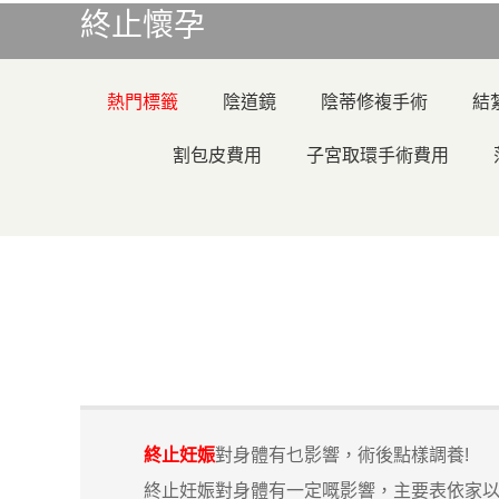
終止懷孕
熱門標籤
陰道鏡
陰蒂修複手術
結
割包皮費用
子宮取環手術費用
終止妊娠
對身體有乜影響，術後點樣調養!
終止妊娠對身體有一定嘅影響，主要表依家以