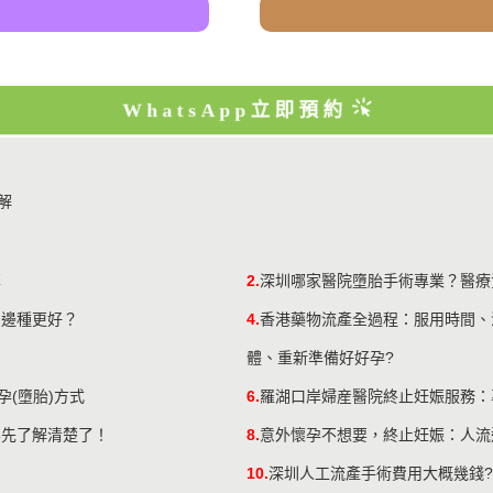
WhatsApp立即預約
解
享
2.
深圳哪家醫院墮胎手術專業？醫療
，邊種更好？
4.
香港藥物流產全過程：服用時間、
體、重新準備好好孕?
孕(墮胎)方式
6.
羅湖口岸婦産醫院終止妊娠服務：
要先了解清楚了！
8.
意外懷孕不想要，終止妊娠：人流
10.
深圳人工流產手術費用大概幾錢