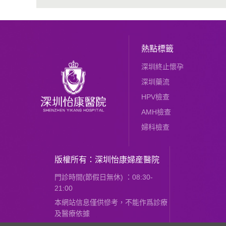
熱點標籤
深圳終止懷孕
深圳藥流
HPV檢查
AMH檢查
婦科檢查
版權所有：深圳怡康婦産醫院
門診時間(節假日無休) ：08:30-
21:00
本網站信息僅供慘考，不能作爲診療
及醫療依據