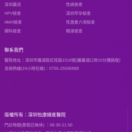
深圳藥流
性病檢查
HPV檢查
深圳早孕檢查
AMH檢查
性激素六項檢查
婦科檢查
精液檢查
聯系我們
醫院地址：深圳市羅湖區紅桂路1018號(離羅湖口岸10分鍾路程)
咨詢熱線(24小時在線)：0755-25595888
版權所有：深圳怡康婦産醫院
門診時間(節假日無休) ：08:30-21:00