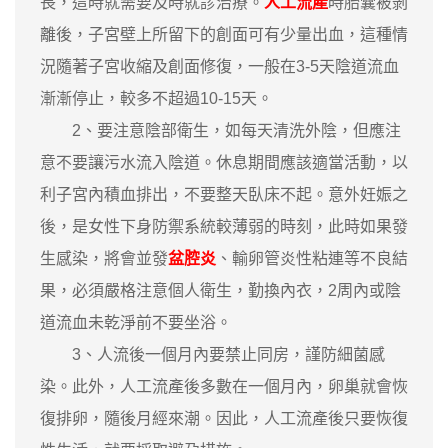
長，這時就需要及時就診治療。
人工流產
時胎囊被剝
離後，子宮壁上所留下的創面可有少量出血，這種情
況隨著子宮收縮及創面修復，一般在3-5天陰道流血
漸漸停止，較多不超過10-15天。
2、要注意陰部衛生，如每天清洗外陰，但應注
意不要讓污水流入陰道。休息期間應該適當活動，以
利子宮內積血排出，不要整天臥床不起。意外妊娠之
後，是女性下身防禦系統較薄弱的時刻，此時如果發
生感染，將會並發
盆腔炎
、輸卵管炎性粘連等不良結
果，必須嚴格注意個人衛生，勤換內衣，2周內或陰
道流血未乾淨前不要坐浴。
3、人流後一個月內要禁止同房，謹防細菌感
染。此外，人工流產後多數在一個月內，卵巢就會恢
復排卵，隨後月經來潮。因此，人工流產後只要恢復