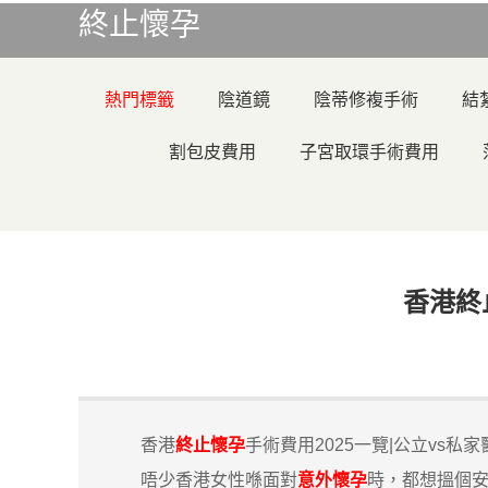
終止懷孕
熱門標籤
陰道鏡
陰蒂修複手術
結
割包皮費用
子宮取環手術費用
香港終
香港
終止懷孕
手術費用2025一覽|公立vs私
唔少香港女性喺面對
意外懷孕
時，都想搵個安