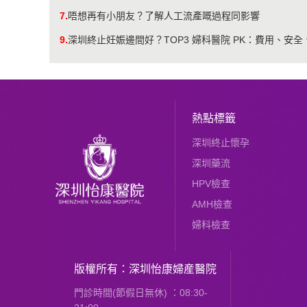
7.
唔想再有小朋友？了解人工流產嘅過程同影響
9.
深圳終止妊娠邊間好？TOP3 婦科醫院 PK：費用、安
熱點標籤
深圳終止懷孕
深圳藥流
HPV檢查
AMH檢查
婦科檢查
版權所有：深圳怡康婦産醫院
門診時間(節假日無休) ：08:30-