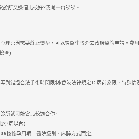
家診所又邊個比較好?我哋一齊睇睇。
理原因需要終止懷孕，可以經醫生轉介去政府醫院申請。費用
檢查)
錯過合法手術時間限制(香港法律規定12周前為限，特殊情況
診所就可能會比較適合你。
適用於7周以內)
25.000(按懷孕周期、醫院級別、麻醉方式而定)