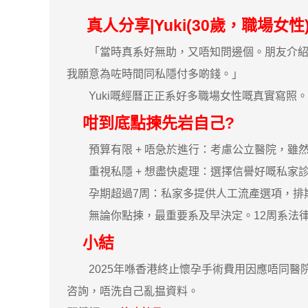
真人分享|Yuki(30歲，職場女性
「當時真系好無助，又唔知問邊個。朋友介紹咗
我願意為咗時間同私隱付多啲錢。」
Yuki嘅經曆正正系好多職場女性嘅真實寫照
咁到底點揀先岩自己?
預算有限 + 唔急於進行：考慮公立醫院，雖
重視私隱 + 想盡快處理：選擇信譽好嘅私家
孕期超過7周：私家多提供人工流產選項，排
無論你點揀，最重要系及早決定。12周系法律
小結
2025年喺香港終止懷孕手術費用因應唔同醫
咨詢，唔洗自己亂揾資料。