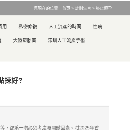
您現在的位置：
首页
>
計劃生育
>
終止懷孕
費用
私密修復
人工流產的時間
性病
流
大陸墮胎藥
深圳人工流產手術
點揀好?
，都系一啲必須考慮嘅關鍵因素。咁2025年香