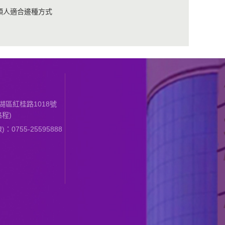
類人適合邊種方式
區紅桂路1018號
程)
0755-25595888