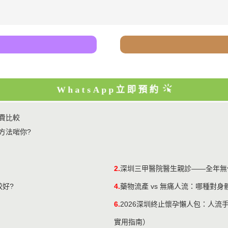
WhatsApp立即預約
收費比較
方法啱你?
2.
深圳三甲醫院醫生親診——全年無
較好?
4.
藥物流產 vs 無痛人流：哪種對
6.
2026深圳終止懷孕懶人包：人
實用指南）