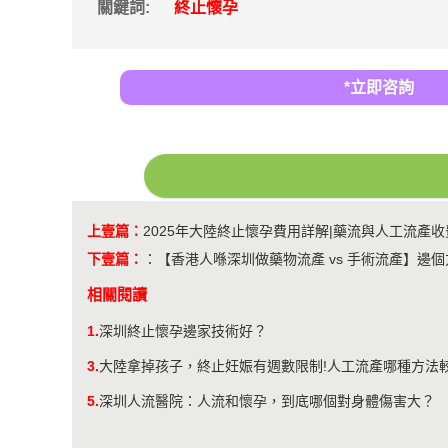
關鍵詞:
終止懷孕
*立即咨詢
上壹篇：
2025年大陸終止懷孕費用詳解|藥流與人工流產
下壹篇：
：
【香港人喺深圳做藥物流產 vs 手術流產】邊個
相關閱讀
1.
深圳終止懷孕邊家技術好？
3.
大陸拿掉孩子，終止妊娠有週數限制!人工流產哪種方法
5.
​深圳人流醫院：人流和懷孕，到底哪個對身體傷害大？