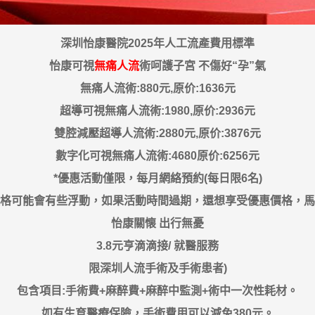
深圳怡康醫院2025年人工流產費用標準
怡康可視
無痛人流
術呵護子宮 不傷好“孕”氣
無痛人流術:880元,原价:1636元
超導可視無痛人流術:1980,原价:2936元
雙腔減壓超導人流術:2880元,原价:3876元
數字化可視無痛人流術:4680原价:6256元
*優惠活動僅限，每月網絡預約(每日限6名)
格可能會有些浮動，如果活動時間過期，還想享受優惠價格，馬
怡康關懐 出行無憂
3.8元亨滴滴接/ 就醫服務
限深圳人流手術及手術患者)
包含項目:手術費+麻醉費+麻醉中監測+術中一次性耗材。
如有生育醫療保險，手術費用可以減免380元。