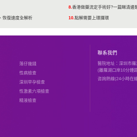
8.
香港做藥流定手術好?一篇睇清邊
全、恢復速度全解析
10.
點解需要上環攞環
聯系我們
醫院地址：深圳市羅湖
落仔幾錢
(離羅湖口岸10分鍾路
性病檢查
咨詢熱線(24小時在線)：
深圳早孕檢查
性激素六項檢查
精液檢查