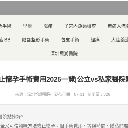
紮手術
早泄
陽痿
子宮內窺鏡檢查
無痛人流
落 BB
陰唇整形手術
包皮手術
經痛
大陸藥
深圳羅湖醫院
止懷孕手術費用2025一覽|公立vs私家醫院
來源：深圳怡康醫院
發布日期：07-31
訪問量：826
家醫院點揀好?
全又可信賴嘅方法終止懷孕。但手術費用、等候時間、隱私問題等