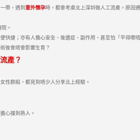
一帶，遇到
意外懷孕
時，都會考慮北上深圳做人工流產。原因
醫院。
快捷；亦有人擔心安全、後遺症、副作用，甚至怕「平得嚟唔
術後會唔會影響生育？
流產？
ebook 女性群組，都見到唔少人分享北上經驗。
擔心撞到熟人。