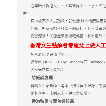
近年唔少香港女生，尤其新界區、上水、元朗
便。
其中被不少人提起嘅，就包括 深圳怡康婦產
但網上對私家婦科評價一向兩極，有人覺得方便
究竟深圳人工流產手術流程係點？有冇風險？
香港女生點解會考慮北上做人工
其實原因唔只係「平」。
近年喺 LIHKG、Baby Kingdom 同 Fac
大家最常提到幾點：
想低調處理
有啲女生唔想喺香港本地婦科留下紀錄，或者
尤其學生、未婚人士，更介意私隱。
香港私家收費普遍較高