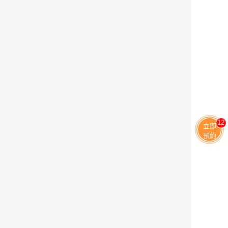
11
立即
預約