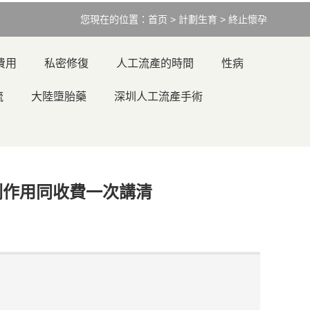
您現在的位置：
首页
>
計劃生育
>
終止懷孕
費用
私密修復
人工流產的時間
性病
流
大陸墮胎藥
深圳人工流產手術
副作用同收費一次講清