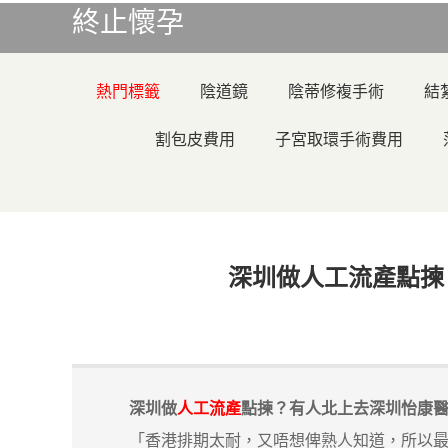
終止懷孕
熱門標籤
陰道鏡
陰蒂修複手術
結
割包皮費用
子宮取環手術費用
深圳做人工流產點揀
深圳做
人工流產
點揀？有人北上去深圳怡康
「香港排期太耐，又唔想俾熟人知道，所以最