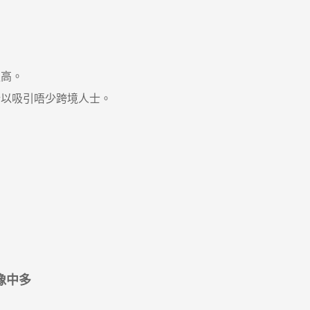
高。
所以吸引唔少跨境人士。
像中多