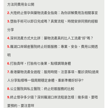
方法同費用全公開
2.
​大陸終止懷孕與藥物流產全指南：為你詳解費用及相關事宜
3.
墮胎手術可以即日完成嗎？真實流程、時間安排同預約經驗
分享
4.
深圳流產方式大比拼：藥物流產真的比人工流產“好”嗎？
5.
羅湖口岸婦産醫院終止妊娠服務：專業、安全、費用公開透
明
6.
打胎貴咩，打胎有乜後果，點樣調理身體
7.
香港藥物流產全過程：服用時間、注意事項、覆診須知|過來
人分享點樣喺一個周期穩定身體、重新準備好好孕?
8.
公立醫院與私立醫院：终止妊娠服務的比較
9.
終止懷孕多少錢？深圳羅湖口岸流程是怎樣｜幾多錢、要唔
要預約、要注意咩