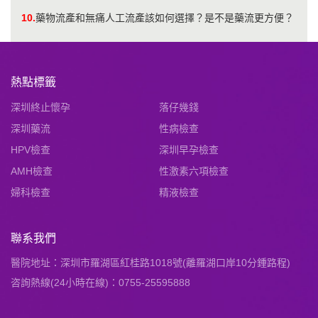
10.
​藥物流產和無痛人工流產該如何選擇？是不是藥流更方便？
熱點標籤
深圳終止懷孕
落仔幾錢
深圳藥流
性病檢查
HPV檢查
深圳早孕檢查
AMH檢查
性激素六項檢查
婦科檢查
精液檢查
聯系我們
醫院地址：深圳市羅湖區紅桂路1018號(離羅湖口岸10分鍾路程)
咨詢熱線(24小時在線)：0755-25595888