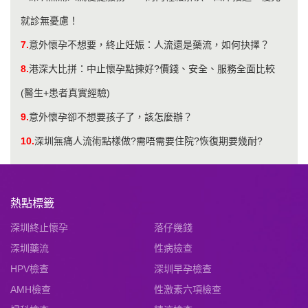
就診無憂慮！
7.
意外懷孕不想要，終止妊娠：人流還是藥流，如何抉擇？
8.
港深大比拼：中止懷孕點揀好?價錢、安全、服務全面比較
(醫生+患者真實經驗)
9.
意外懷孕卻不想要孩子了，該怎麼辦？
10.
深圳無痛人流術點樣做?需唔需要住院?恢復期要幾耐?
熱點標籤
深圳終止懷孕
落仔幾錢
深圳藥流
性病檢查
HPV檢查
深圳早孕檢查
AMH檢查
性激素六項檢查