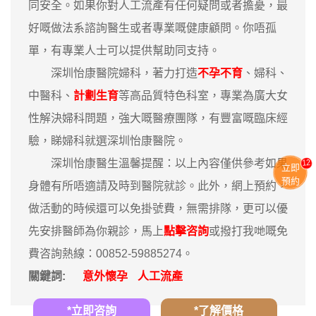
同安全。如果你對人工流產有任何疑問或者擔憂，最
好嘅做法系諮詢醫生或者專業嘅健康顧問。你唔孤
單，有專業人士可以提供幫助同支持。
深圳怡康醫院婦科，著力打造
不孕不育
、婦科、
中醫科、
計劃生育
等高品質特色科室，專業為廣大女
性解決婦科問題，強大嘅醫療團隊，有豐富嘅臨床經
驗，睇婦科就選深圳怡康醫院。
12
深圳怡康醫生溫馨提醒：以上內容僅供參考如果
立即
預約
身體有所唔適請及時到醫院就診。此外，網上預約，
做活動的時候還可以免掛號費，無需排隊，更可以優
先安排醫師為你親診，馬上
點擊咨詢
或撥打我哋嘅免
費咨詢熱線：00852-59885274。
關鍵詞:
意外懷孕
人工流產
*立即咨詢
*了解價格