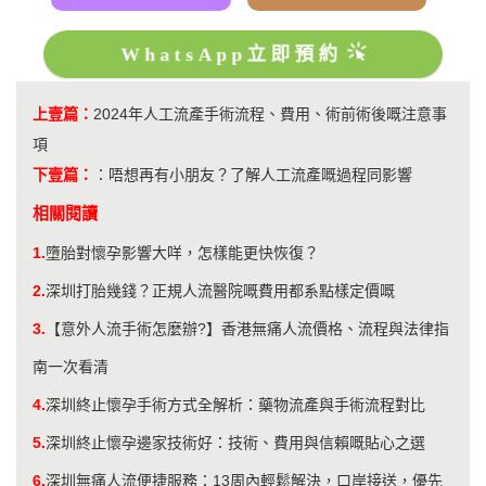
WhatsApp立即預約
上壹篇：
2024年人工流產手術流程、費用、術前術後嘅注意事
項
下壹篇：
：
唔想再有小朋友？了解人工流產嘅過程同影響
相關閱讀
1.
墮胎對懷孕影響大咩，怎樣能更快恢復？
2.
深圳打胎幾錢？正規人流醫院嘅費用都系點樣定價嘅
3.
【意外人流手術怎麼辦?】香港無痛人流價格、流程與法律指
南一次看清
4.
深圳終止懷孕手術方式全解析：藥物流產與手術流程對比
5.
深圳終止懷孕邊家技術好：技術、費用與信賴嘅貼心之選
6.
深圳無痛人流便捷服務：13周內輕鬆解決，口岸接送，優先