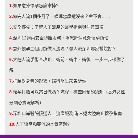
1.
如果意外懷孕怎麼拿掉?
2.
做完人流1個多月了，姨媽怎麼還沒來？會不會……
3.
安全優先：了解人工流產的醫學指南與注意事項
4.
深圳12週內安全墮胎服務，為您解決意外懷孕煩惱
5.
意外懷孕三個月能做人流嗎？做人流深圳哪家醫院好？
6.
大陸人流手術全攻略：術前、術中、術後，一步一步帶你了
解
7.
打胎對身體的影響，婦科醫生來告訴你
8.
懷孕打胎可以當日做嗎？流程、檢查同預約須知（香港女性
最關心實況解析）
9.
深圳口岸醫院接送人工流產服務|港人返大陸終止懷孕指南
10.
人工流產和藥流的本質區別?