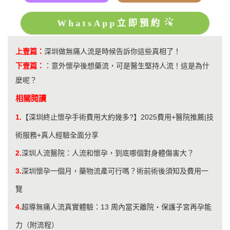
WhatsApp立即預約
上壹篇：
深圳做無痛人流是時候告訴你這些真相了！
下壹篇：
：
意外懷孕後想藥流，可是醫生堅持人流！這是為什
麼呢？
相關閱讀
1.
【深圳終止懷孕手術費用大約幾多?】2025費用+醫院推薦|技
術服務+真人經驗全面分享
2.
​深圳人流醫院：人流和懷孕，到底哪個對身體傷害大？
3.
深圳懷孕一個月，藥物流產可行嗎？術前術後須知及費用一
覽
4.
超導無痛人流真實體驗：13 周內當天離院・保護子宮再孕能
力（附流程）