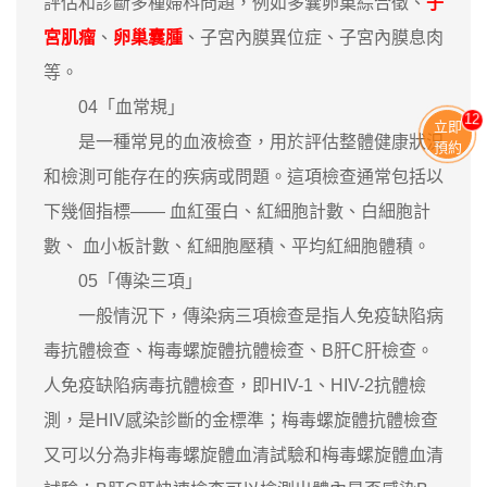
評估和診斷多種婦科問題，例如多囊卵巢綜合徵、
子
宮肌瘤
、
卵巢囊腫
、子宮內膜異位症、子宮內膜息肉
等。
04「血常規」
11
立即
是一種常見的血液檢查，用於評估整體健康狀況
預約
和檢測可能存在的疾病或問題。這項檢查通常包括以
下幾個指標—— 血紅蛋白、紅細胞計數、白細胞計
數、 血小板計數、紅細胞壓積、平均紅細胞體積。
05「傳染三項」
一般情況下，傳染病三項檢查是指人免疫缺陷病
毒抗體檢查、梅毒螺旋體抗體檢查、B肝C肝檢查。
人免疫缺陷病毒抗體檢查，即HIV-1、HIV-2抗體檢
測，是HIV感染診斷的金標準；梅毒螺旋體抗體檢查
又可以分為非梅毒螺旋體血清試驗和梅毒螺旋體血清