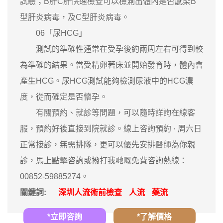
試驗；B肝C肝快速檢查可以檢測出體內是否感染B
型肝炎病毒，及C型肝炎病毒。
06「尿HCG」
測試的準確性通常在受孕後約兩周左右可得到較
為準確的結果。當受精卵著床並開始發育時，體內會
產生HCG。尿HCG測試能夠檢測尿液中的HCG濃
度，從而確定是否懷孕。
有關預約、就診等問題，可以隨時詳詢在線客
服，預約好後直接到院就診。線上咨詢預約 · ‎周六日
正常接診，無需排隊，更可以優先安排醫師為你親
診，馬上點擊咨詢或撥打我哋嘅免費咨詢熱線：
00852-59885274。
關鍵詞:
深圳人流術前檢查
人流
藥流
*立即咨詢
*了解價格