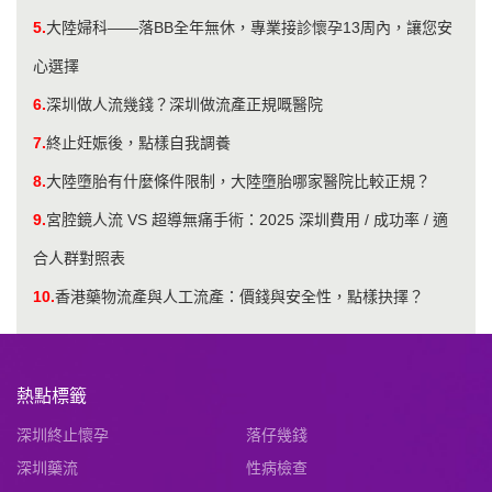
5.
大陸婦科——落BB全年無休，專業接診懷孕13周內，讓您安
心選擇
6.
深圳做人流幾錢？深圳做流產正規嘅醫院
7.
終止妊娠後，點樣自我調養
8.
大陸墮胎有什麼條件限制，大陸墮胎哪家醫院比較正規？
9.
​宮腔鏡人流 VS 超導無痛手術：2025 深圳費用 / 成功率 / 適
合人群對照表
10.
香港藥物流產與人工流產：價錢與安全性，點樣抉擇？
熱點標籤
深圳終止懷孕
落仔幾錢
深圳藥流
性病檢查