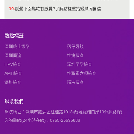
10.
感覺下面鬆咗冇感覺?了解點樣重拾緊緻同自信
熱點標籤
深圳終止懷孕
落仔幾錢
深圳藥流
性病檢查
HPV檢查
深圳早孕檢查
AMH檢查
性激素六項檢查
婦科檢查
精液檢查
聯系我們
醫院地址：深圳市羅湖區紅桂路1018號(離羅湖口岸10分鍾路程)
咨詢熱線(24小時在線)：0755-25595888