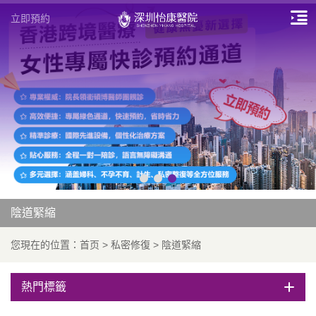
立即預約
陰道緊縮
您現在的位置：
首页
>
私密修復
>
陰道緊縮
熱門標籤