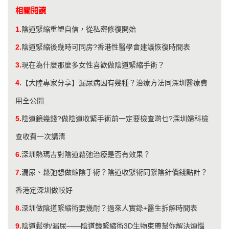
相關閱讀
1.
陰道緊縮重塑自信，從私密修復開始
2.
陰道緊縮後幾時可同房?香港性醫學會建議恢復時間表
3.
現在為什麼那麼多女性喜歡做陰道緊縮手術？
4.
【大陸專家分享】漏尿病因有幾種？治療方法同深圳醫療費
用全公開
5.
陰道鏡幾錢?做陰道收緊手術前一定要檢查啲乜?深圳婦科檢
查收費一次講清
6.
​深圳熱瑪吉對陰道鬆弛治療是否有效果？
7.
漏尿、鬆弛想做縮陰手術？陰道收緊術同緊陰針價錢點計？
香港定深圳做較好
8.
深圳做陰道緊縮術要幾耐？過來人實錄+醫生拆解時間表
9.
​陰道鬆弛/漏尿——陰道鏡緊縮術3D生物束帶幫你解決煩惱