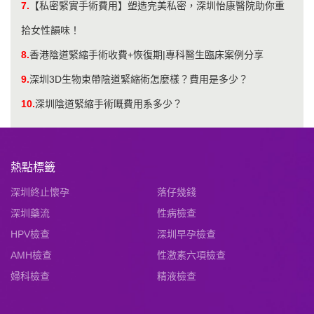
7.
【私密緊實手術費用】塑造完美私密，深圳怡康醫院助你重
拾女性韻味！
8.
香港陰道緊縮手術收費+恢復期|專科醫生臨床案例分享
9.
深圳3D生物束帶陰道緊縮術怎麼樣？費用是多少？
10.
深圳陰道緊縮手術嘅費用系多少？
熱點標籤
深圳終止懷孕
落仔幾錢
深圳藥流
性病檢查
HPV檢查
深圳早孕檢查
AMH檢查
性激素六項檢查
婦科檢查
精液檢查