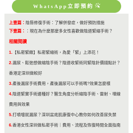
WhatsApp立即預約
上壹篇：
陰唇修復手術：了解併發症，做好預防措施
下壹篇：
：
現在為什麼那麼多女性喜歡做陰道緊縮手術？
相關閱讀
1.
【私密緊緻】私密緊縮術，為愛「緊」上添花！
2.
漏尿、鬆弛想做縮陰手術？陰道收緊術同緊陰針價錢點計？
香港定深圳做較好
3.
產後漏尿手術費用，產後漏尿可以手術嗎?效果怎麼樣
4.
陰道緊實手術邊種好？醫生角度分析縮陰手術、雷射、埋線
費用與效果
5.
​打噴嚏就漏尿？深圳盆底肌康復中心教你如何改善尿失禁
6.
香港女性深圳做私密手術｜費用、流程及恢復時間全面指南