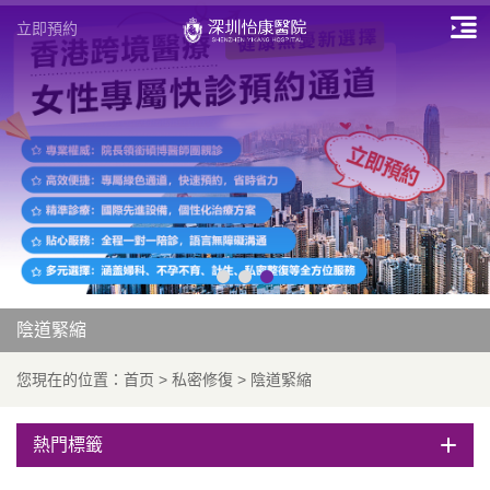
立即預約
陰道緊縮
您現在的位置：
首页
>
私密修復
>
陰道緊縮
熱門標籤